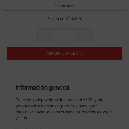
(Precio sin IVA)
3,37 €
Precio con IVA
add
remove
AÑADIR A LA CESTA
Información general
Solución yodopovidona desinfectante 10% yodo,
activa contra bacterias gram-positivas, gram-
negativas, levaduras, psicrófilos, termófilos, esporas
y virus.