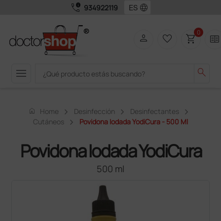
call_quality
language
934922119
0
person
favorite_border
shopping_cart
two_pager
menu
search
home
Home
Desinfección
Desinfectantes
Cutáneos
Povidona Iodada YodiCura - 500 Ml
Povidona Iodada YodiCura
500 ml