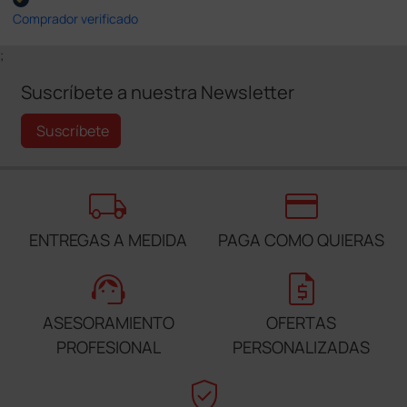
Comprador verificado
;
Suscríbete a nuestra Newsletter
Suscríbete
local_shipping
credit_card
ENTREGAS A MEDIDA
PAGA COMO QUIERAS
support_agent
request_quote
ASESORAMIENTO
OFERTAS
PROFESIONAL
PERSONALIZADAS
verified_user