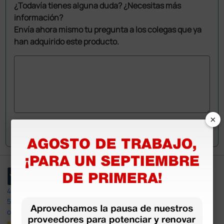
¿Todavía tienes alguna duda? ¿Necesitas más
información?
Envía ahora mismo tu pregunta a los colegas que ya
han adquirido este producto.
×
Envía tu pregunta
4,4
/5
597
opiniones