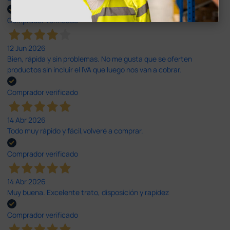
Comprador verificado
12 Jun 2026
Bien, rápida y sin problemas. No me gusta que se oferten
productos sin incluir el IVA que luego nos van a cobrar.
Comprador verificado
14 Abr 2026
Todo muy rápido y fácil,volveré a comprar.
Comprador verificado
14 Abr 2026
Muy buena. Excelente trato, disposición y rapidez
Comprador verificado