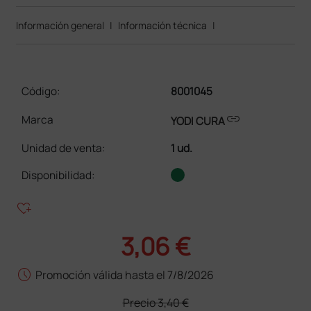
Información general
|
Información técnica
|
Código:
8001045
link
Marca
YODI CURA
Unidad de venta
:
1 ud.
Disponibilidad:
heart_plus
3,06 €
schedule
Promoción válida hasta el 7/8/2026
Precio
3,40 €