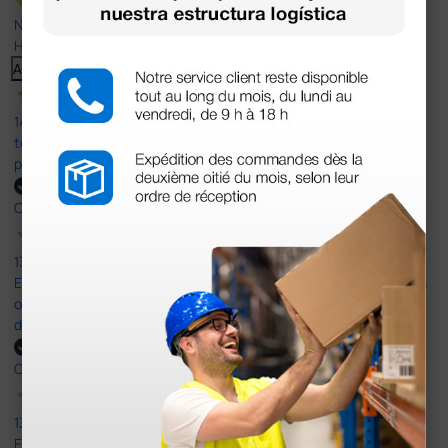
Nuestras reseñas de 4 y 5 estrellas.
Haga clic aquí para leerlos todos >
Anterior
Siguiente
14 Jul 2026
todo correcto. podria señalar que un poco caro los portes y el
plazo de entrega se alarga.
Comprador verificado
13 Jul 2026
Es fácil hacer el pedido. El producto, bastante mas barato que en
otras plataformas de material médico. Pero el envío cuesta más
del doble que en cualquier otra empresa dentro de España.
Comprador verificado
13 Jul 2026
Excelente