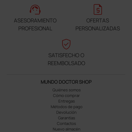
support_agent
request_quote
ASESORAMIENTO
OFERTAS
PROFESIONAL
PERSONALIZADAS
verified_user
SATISFECHO O
REEMBOLSADO
MUNDO DOCTOR SHOP
Quiénes somos
Cómo comprar
Entregas
Métodos de pago
Devolución
Garantías
Contactos
Nuevo almacén