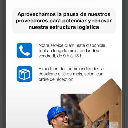
Pregúntale a un colega
¿Todavía tienes alguna duda? ¿Necesitas más
información?
Envía ahora mismo tu pregunta a los colegas que ya
han adquirido este producto.
Envía tu pregunta