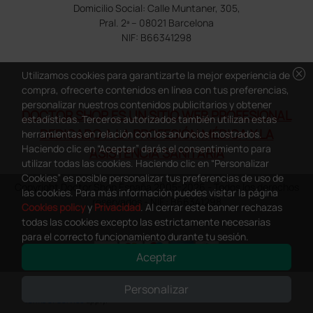
Domicilio Social: Calle Muntaner, 305,
Pral. 2ª – 08021 Barcelona
NIF: B66341298
cancel
Utilizamos cookies para garantizarte la mejor experiencia de
compra, ofrecerte contenidos en línea con tus preferencias,
personalizar nuestros contenidos publicitarios y obtener
DOCTOR SHOP ES UN SITIO WEB PROFESIONAL
estadísticas. Terceros autorizados también utilizan estas
DEDICADO A LA PROFESIÓN MÉDICA Y LA
herramientas en relación con los anuncios mostrados.
Haciendo clic en “Aceptar” darás el consentimiento para
ASISTENCIA SANITARIA
utilizar todas las cookies. Haciendo clic en “Personalizar
Cookies” es posible personalizar tus preferencias de uso de
Copyright Doctor Shop España 2005-2026 - Todos los derechos
las cookies. Para más información puedes visitar la página
reservados - NIF.: B66341298
Cookies policy
y
Privacidad
. Al cerrar este banner rechazas
todas las cookies excepto las estrictamente necesarias
para el correcto funcionamiento durante tu sesión.
Aceptar
0
This site is protected by reCAPTCHA and the Google
Privacy Policy
and
Personalizar
Terms of Service
apply.