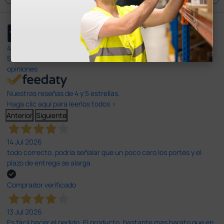
4,4
/5
597
opiniones
Nuestras reseñas de 4 y 5 estrellas.
Haga clic aquí para leerlos todos >
Anterior
Siguiente
14 Jul 2026
todo correcto. podria señalar que un poco caro los portes y el
plazo de entrega se alarga.
Comprador verificado
13 Jul 2026
Es fácil hacer el pedido. El producto, bastante mas barato que en