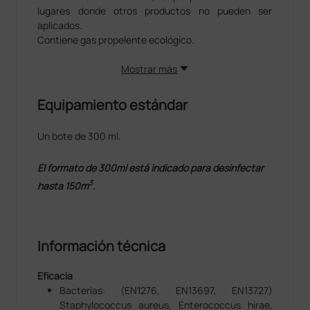
lugares donde otros productos no pueden ser
aplicados.
Contiene gas propelente ecológico.
Ideal para desinfecciones terminales.
Mostrar más
Producto Sanitario Clase IIa
Productos sanitarios no invasivos (equipamiento
Equipamiento estándar
médico) en: Quirófanos, áreas de infecciosos,
ambulancias, laboratorios, salas blancas, consultas
Un bote de 300 ml.
médicas, odontólogos, clínicas veterinarias,
conductos de aire acondicionado, transportes
El formato de 300ml está indicado para desinfectar
colectivos, colectividades, etc.
3
hasta 150m
.
Información técnica
Eficacia
Bacterias: (EN1276, EN13697, EN13727)
Staphylococcus aureus, Enterococcus hirae,