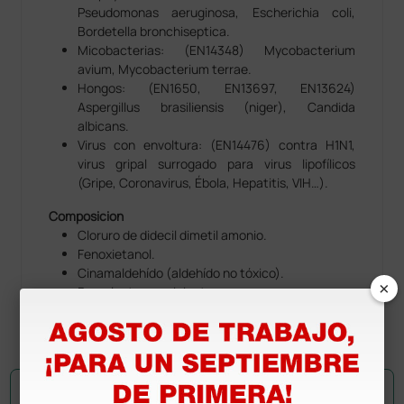
Pseudomonas aeruginosa, Escherichia coli,
Bordetella bronchiseptica.
Micobacterias: (EN14348) Mycobacterium
avium, Mycobacterium terrae.
Hongos: (EN1650, EN13697, EN13624)
Aspergillus brasiliensis (niger), Candida
albicans.
Virus con envoltura: (EN14476) contra H1N1,
virus gripal surrogado para virus lipofílicos
(Gripe, Coronavirus, Ébola, Hepatitis, VIH…).
Composicion
Cloruro de didecil dimetil amonio.
Fenoxietanol.
Cinamaldehído (aldehído no tóxico).
×
Propelente y excipientes.