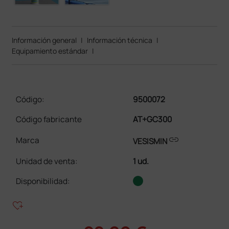
Información general
|
Información técnica
|
Equipamiento estándar
|
Código:
9500072
Código fabricante
AT+GC300
link
Marca
VESISMIN
Unidad de venta
:
1 ud.
Disponibilidad:
heart_plus