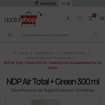
call_quality
language
934922119
0
person
favorite_border
shopping_cart
two_pager
menu
search
home
Home
Desinfección
Desinfectantes
Para Ambientes Y Superficies
NDP Air Total + Green 300 Ml - Desinfección De Superficies Por Vía
Aérea
NDP Air Total + Green 300 ml
Desinfección de Superficies por Vía Aérea