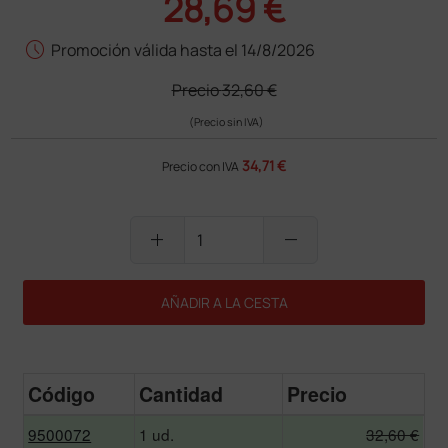
28,69 €
schedule
Promoción válida hasta el 14/8/2026
Precio
32,60 €
(Precio sin IVA)
34,71 €
Precio con IVA
add
remove
AÑADIR A LA CESTA
Código
Cantidad
Precio
9500072
1 ud.
32,60 €