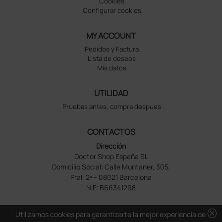
Cookies
Configurar cookies
MY ACCOUNT
Pedidos y Factura
Lista de deseos
Mis datos
UTILIDAD
Pruebas antes, compra despues
CONTACTOS
Dirección
Doctor Shop España SL
Domicilio Social: Calle Muntaner, 305,
Pral. 2ª – 08021 Barcelona
NIF: B66341298
cancel
Utilizamos cookies para garantizarte la mejor experiencia de