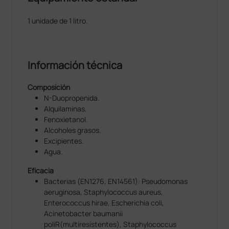
1 unidade de 1 litro.
Información técnica
Composición
N-Duopropenida.
Alquilaminas.
Fenoxietanol.
Alcoholes grasos.
Excipientes.
Agua.
Eficacia
Bacterias (EN1276, EN14561): Pseudomonas
aeruginosa, Staphylococcus aureus,
Enterococcus hirae, Escherichia coli,
Acinetobacter baumanii
poliR(multiresistentes), Staphylococcus