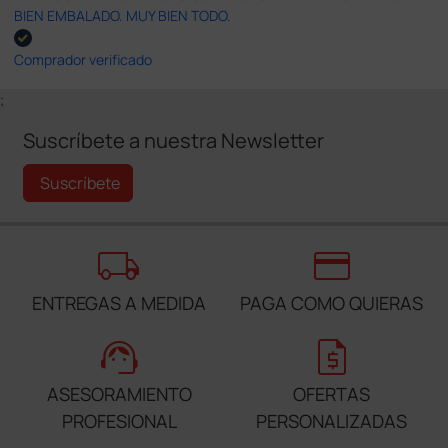
BIEN EMBALADO. MUY BIEN TODO.
Comprador verificado
;
Suscríbete a nuestra Newsletter
Suscríbete
local_shipping
credit_card
ENTREGAS A MEDIDA
PAGA COMO QUIERAS
support_agent
request_quote
ASESORAMIENTO
OFERTAS
PROFESIONAL
PERSONALIZADAS