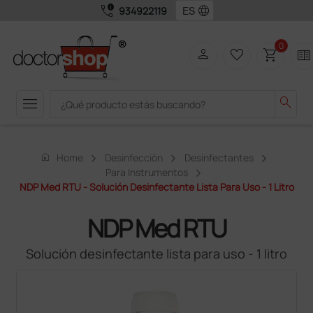
call_quality
language
934922119
0
person
favorite_border
shopping_cart
two_pager
menu
search
home
Home
Desinfección
Desinfectantes
Para Instrumentos
NDP Med RTU - Solución Desinfectante Lista Para Uso - 1 Litro
NDP Med RTU
Solución desinfectante lista para uso - 1 litro