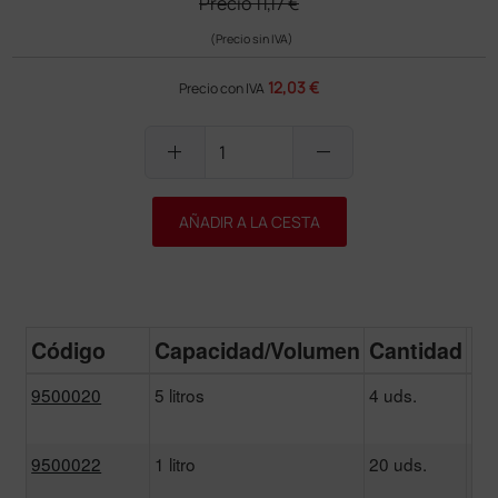
Precio
11,17 €
(Precio sin IVA)
12,03 €
Precio con IVA
add
remove
AÑADIR A LA CESTA
Código
Capacidad/Volumen
Cantidad
Pr
9500020
5 litros
4 uds.
1
12
9500022
1 litro
20 uds.
2
18