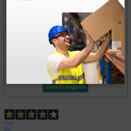
Pregúntale a un colega
¿Todavía tienes alguna duda? ¿Necesitas más
información?
Envía ahora mismo tu pregunta a los colegas que ya
han adquirido este producto.
Envía tu pregunta
4,4
/5
597