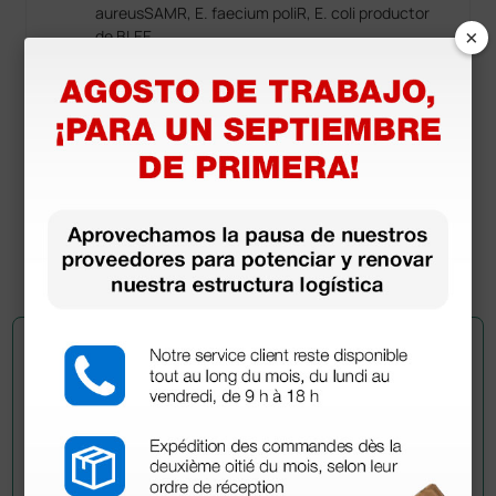
aureusSAMR, E. faecium poliR, E. coli productor
×
de BLEE.
Micobacterias (EN14563, EN14348):
Mycobacterium avium, Mycobacterium terrae.
Hongos (EN1650, EN14562): Aspergillus niger,
Candida albicans.
Virus (EN14476): VIH, VHB, VHC, Rotavirus,
Coronavirus SARS, Vaccinia, Papovavirus y
Polyomavirus.
Esporas: AFNOR NF T 72-230.