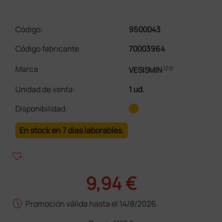
Código:
9500043
Código fabricante
70003964
link
Marca
VESISMIN
Unidad de venta
:
1 ud.
Disponibilidad:
En stock en 7 días laborables.
heart_plus
9,94 €
schedule
Promoción válida hasta el 14/8/2026