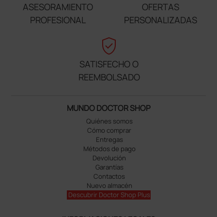
ASESORAMIENTO
OFERTAS
PROFESIONAL
PERSONALIZADAS
verified_user
SATISFECHO O
REEMBOLSADO
MUNDO DOCTOR SHOP
Quiénes somos
Cómo comprar
Entregas
Métodos de pago
Devolución
Garantías
Contactos
Nuevo almacén
Descubrir Doctor Shop Plus