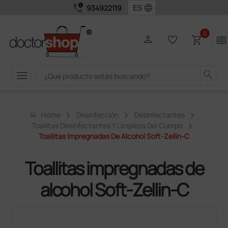
call_quality
language
934922119
0
person
favorite_border
shopping_cart
two_pager
menu
search
home
Home
Desinfección
Desinfectantes
Toallitas Desinfectantes Y Limpieza Del Cuerpo
Toallitas Impregnadas De Alcohol Soft-Zellin-C
Toallitas impregnadas de
alcohol Soft-Zellin-C