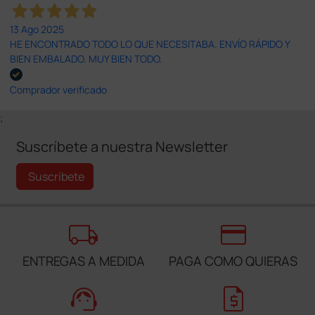
13 Ago 2025
HE ENCONTRADO TODO LO QUE NECESITABA. ENVÍO RÁPIDO Y
BIEN EMBALADO. MUY BIEN TODO.
Comprador verificado
;
Suscríbete a nuestra Newsletter
Suscríbete
local_shipping
credit_card
ENTREGAS A MEDIDA
PAGA COMO QUIERAS
support_agent
request_quote