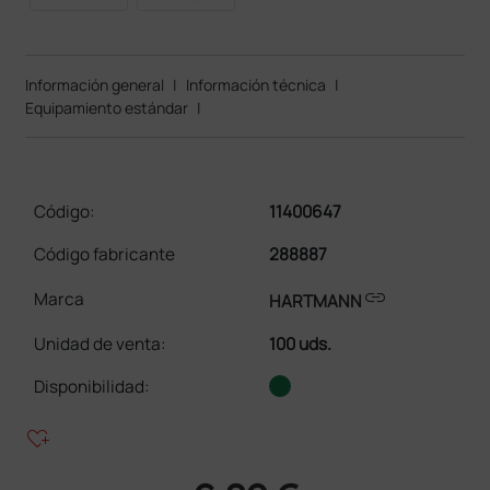
Información general
|
Información técnica
|
Equipamiento estándar
|
Código:
11400647
Código fabricante
288887
link
Marca
HARTMANN
Unidad de venta
:
100 uds.
Disponibilidad:
heart_plus