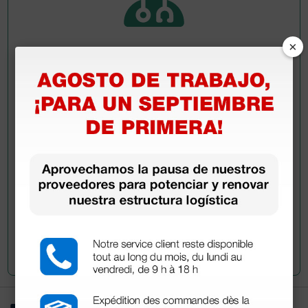
×
Pregúntale a un colega
¿Todavía tienes alguna duda? ¿Necesitas más
información?
Envía ahora mismo tu pregunta a los colegas que ya
han adquirido este producto.
Envía tu pregunta