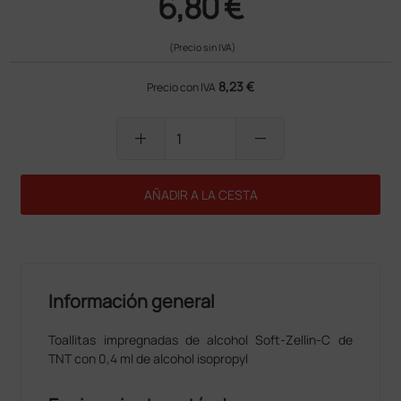
6,80 €
(Precio sin IVA)
8,23 €
Precio con IVA
add
remove
AÑADIR A LA CESTA
Información general
Toallitas impregnadas de alcohol Soft-Zellin-C de
TNT con 0,4 ml de alcohol isopropyl