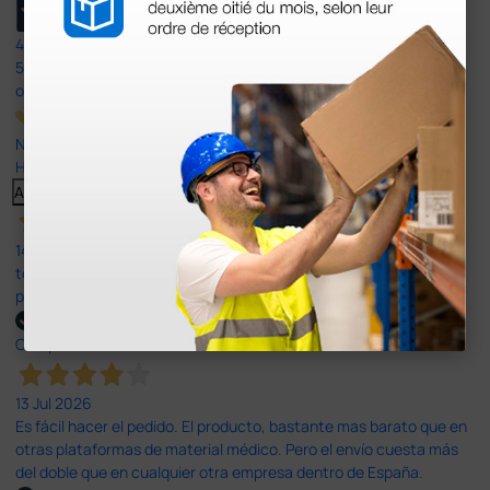
4,4
/5
597
opiniones
Nuestras reseñas de 4 y 5 estrellas.
Haga clic aquí para leerlos todos >
Anterior
Siguiente
14 Jul 2026
todo correcto. podria señalar que un poco caro los portes y el
plazo de entrega se alarga.
Comprador verificado
13 Jul 2026
Es fácil hacer el pedido. El producto, bastante mas barato que en
otras plataformas de material médico. Pero el envío cuesta más
del doble que en cualquier otra empresa dentro de España.