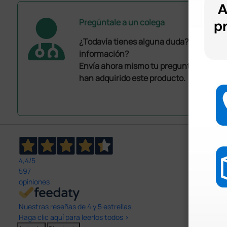
Pregúntale a un colega
¿Todavía tienes alguna duda? ¿Necesit
información?
Envía ahora mismo tu pregunta a los co
han adquirido este producto.
4,4
/5
597
opiniones
Nuestras reseñas de 4 y 5 estrellas.
Haga clic aquí para leerlos todos >