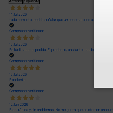
Anterior
Siguiente
14 Jul 2026
todo correcto. podria señalar que un poco caro los portes y el pl
Comprador verificado
13 Jul 2026
Es fácil hacer el pedido. El producto, bastante mas barato que 
Comprador verificado
13 Jul 2026
Excelente
Comprador verificado
12 Jun 2026
Bien, rápida y sin problemas. No me gusta que se oferten productos