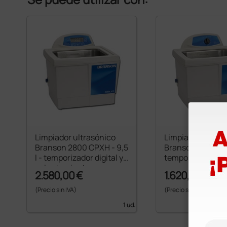
Limpiador ultrasónico
Limpiador ultras
Branson 2800 CPXH - 9,5
Branson 2800 M - 
l - temporizador digital y
temporizador m
calentamiento
2.580,00 €
1.620,00 €
(Precio sin IVA)
(Precio sin IVA)
1 ud.