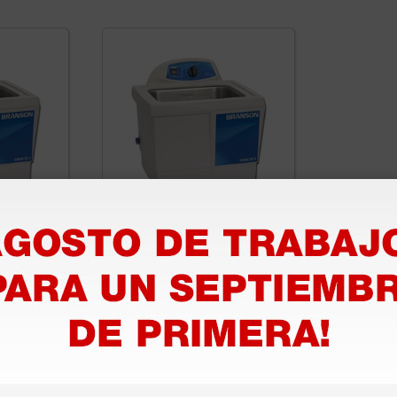
ónico
Limpiador ultrasónico
9,5 l -
Branson 2800 MH - 9,5 l -
ecánico
temporizador mecánico
y calentamiento
2.360,00 €
(Precio sin IVA)
1 ud.
1 ud.