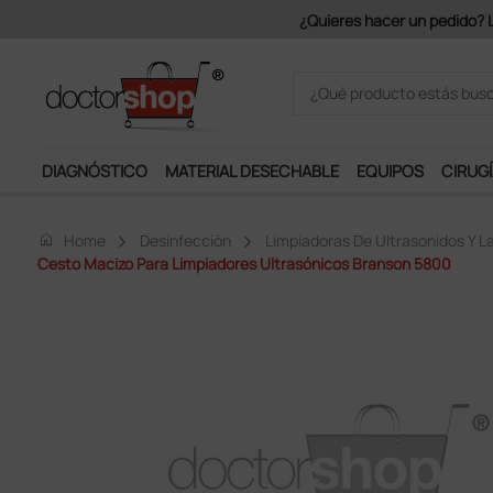
Únete al programa Ds Plus y p
DIAGNÓSTICO
MATERIAL DESECHABLE
EQUIPOS
CIRUGÍ
home
Home
Desinfección
Limpiadoras De Ultrasonidos Y 
Cesto Macizo Para Limpiadores Ultrasónicos Branson 5800