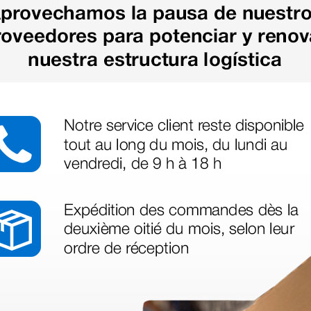
as más
legas que ya