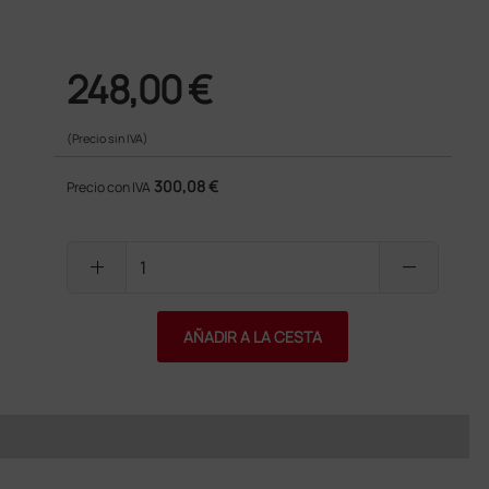
248,00 €
(Precio sin IVA)
300,08 €
Precio con IVA
add
remove
AÑADIR A LA CESTA