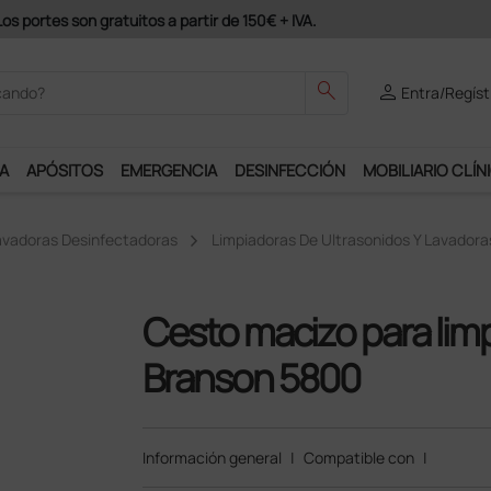
odrás disfrutar de muchos servicios exclusivos.
search
person
Entra/Regíst
A
APÓSITOS
EMERGENCIA
DESINFECCIÓN
MOBILIARIO CLÍN
Lavadoras Desinfectadoras
Limpiadoras De Ultrasonidos Y Lavadora
Cesto macizo para lim
Branson 5800
Información general
|
Compatible con
|