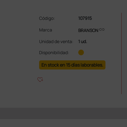
Código:
107915
link
Marca
BRANSON
Unidad de venta
:
1 ud.
Disponibilidad:
En stock en 15 días laborables.
heart_plus