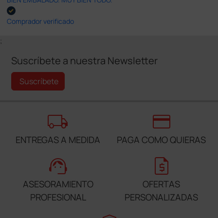
Comprador verificado
;
Suscríbete a nuestra Newsletter
Suscríbete
local_shipping
credit_card
ENTREGAS A MEDIDA
PAGA COMO QUIERAS
support_agent
request_quote
ASESORAMIENTO
OFERTAS
PROFESIONAL
PERSONALIZADAS