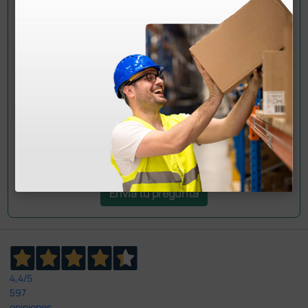
¿Todavía tienes alguna duda? ¿Necesitas más
información?
Envía ahora mismo tu pregunta a los colegas que ya
han adquirido este producto.
Envía tu pregunta
4,4
/5
597
opiniones