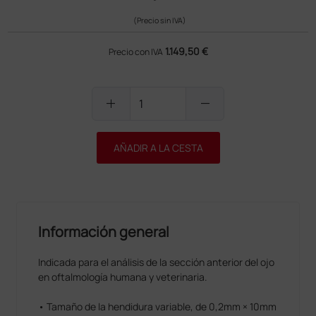
(Precio sin IVA)
1.149,50 €
Precio con IVA
add
remove
AÑADIR A LA CESTA
Información general
Indicada para el análisis de la sección anterior del ojo
en oftalmología humana y veterinaria.
• Tamaño de la hendidura variable, de 0,2mm × 10mm