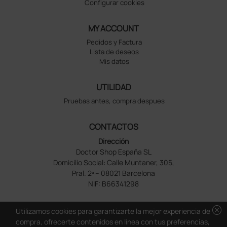
Configurar cookies
MY ACCOUNT
Pedidos y Factura
Lista de deseos
Mis datos
UTILIDAD
Pruebas antes, compra despues
CONTACTOS
Dirección
Doctor Shop España SL
Domicilio Social: Calle Muntaner, 305,
Pral. 2ª – 08021 Barcelona
NIF: B66341298
cancel
Utilizamos cookies para garantizarte la mejor experiencia de
compra, ofrecerte contenidos en línea con tus preferencias,