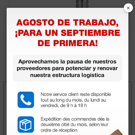
×
Cabezal para bombilla de hendidura Heine HSL
150® 2,5 v
950,00 €
(Precio sin IVA)
1 ud.
Pregúntale a un colega