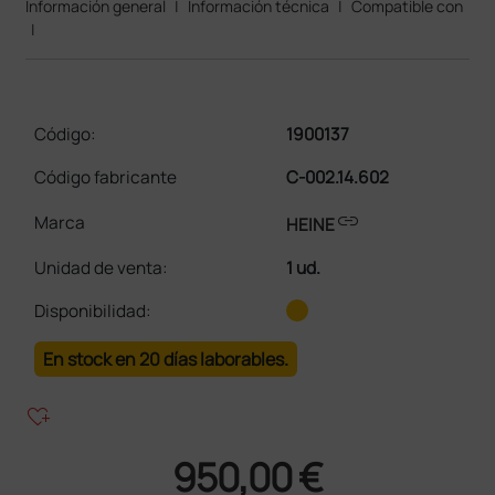
Información general
|
Información técnica
|
Compatible con
|
Código:
1900137
Código fabricante
C-002.14.602
link
Marca
HEINE
Unidad de venta
:
1 ud.
Disponibilidad:
En stock en 20 días laborables.
heart_plus
950,00 €