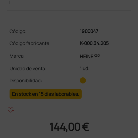
|
Código:
1900047
Código fabricante
K-000.34.205
link
Marca
HEINE
Unidad de venta
:
1 ud.
Disponibilidad:
En stock en 15 días laborables.
heart_plus
144,00 €