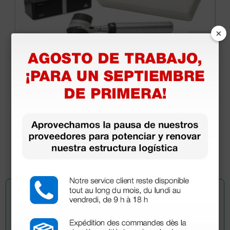
×
Dermatoscopio Heine Delta 20® T - con mango
Beta recargable con NT
1.674,50 €
1.970,00 €
(Precio sin IVA)
1 ud.