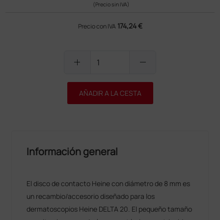
(Precio sin IVA)
174,24 €
Precio con IVA
add
remove
AÑADIR A LA CESTA
Información general
El disco de contacto Heine con diámetro de 8 mm es
un recambio/accesorio diseñado para los
dermatoscopios Heine DELTA 20. El pequeño tamaño