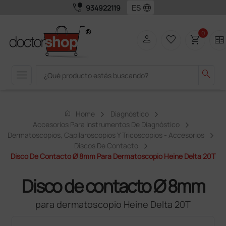
call_quality
language
934922119
0
person
favorite_border
shopping_cart
two_pager
menu
search
home
Home
Diagnóstico
Accesorios Para Instrumentos De Diagnóstico
Dermatoscopios, Capilaroscopios Y Tricoscopios - Accesorios
Discos De Contacto
Disco De Contacto Ø 8mm Para Dermatoscopio Heine Delta 20T
Disco de contacto Ø 8mm
para dermatoscopio Heine Delta 20T