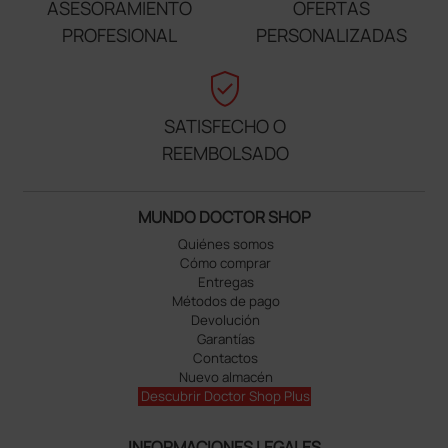
ASESORAMIENTO
OFERTAS
PROFESIONAL
PERSONALIZADAS
verified_user
SATISFECHO O
REEMBOLSADO
MUNDO DOCTOR SHOP
Quiénes somos
Cómo comprar
Entregas
Métodos de pago
Devolución
Garantías
Contactos
Nuevo almacén
Descubrir Doctor Shop Plus
INFORMACIONES LEGALES