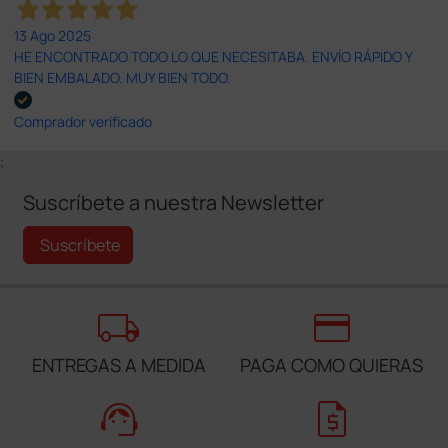
13 Ago 2025
HE ENCONTRADO TODO LO QUE NECESITABA. ENVÍO RÁPIDO Y
BIEN EMBALADO. MUY BIEN TODO.
Comprador verificado
;
Suscríbete a nuestra Newsletter
Suscríbete
local_shipping
credit_card
ENTREGAS A MEDIDA
PAGA COMO QUIERAS
support_agent
request_quote