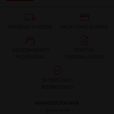
local_shipping
credit_card
ENTREGAS A MEDIDA
PAGA COMO QUIERAS
support_agent
request_quote
ASESORAMIENTO
OFERTAS
PROFESIONAL
PERSONALIZADAS
verified_user
SATISFECHO O
REEMBOLSADO
MUNDO DOCTOR SHOP
Quiénes somos