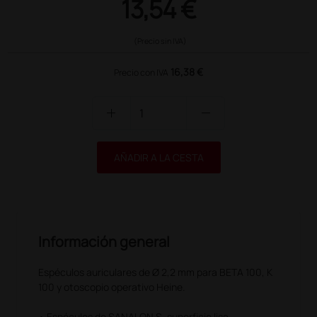
13,54 €
(Precio sin IVA)
16,38 €
Precio con IVA
add
remove
AÑADIR A LA CESTA
Información general
Espéculos auriculares de Ø 2,2 mm para BETA 100, K
100 y otoscopio operativo Heine.
• Espéculos de SANALON S, superficie lisa.