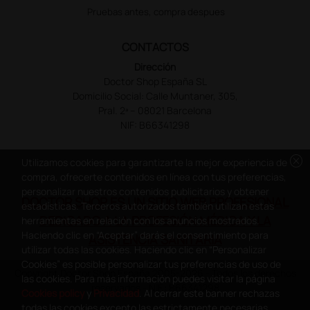
Pruebas antes, compra despues
CONTACTOS
Dirección
Doctor Shop España SL
Domicilio Social: Calle Muntaner, 305,
Pral. 2ª – 08021 Barcelona
NIF: B66341298
cancel
Utilizamos cookies para garantizarte la mejor experiencia de
compra, ofrecerte contenidos en línea con tus preferencias,
personalizar nuestros contenidos publicitarios y obtener
DOCTOR SHOP ES UN SITIO WEB PROFESIONAL
estadísticas. Terceros autorizados también utilizan estas
DEDICADO A LA PROFESIÓN MÉDICA Y LA
herramientas en relación con los anuncios mostrados.
Haciendo clic en “Aceptar” darás el consentimiento para
ASISTENCIA SANITARIA
utilizar todas las cookies. Haciendo clic en “Personalizar
Cookies” es posible personalizar tus preferencias de uso de
Copyright Doctor Shop España 2005-2026 - Todos los derechos
las cookies. Para más información puedes visitar la página
reservados - NIF.: B66341298
Cookies policy
y
Privacidad
. Al cerrar este banner rechazas
todas las cookies excepto las estrictamente necesarias