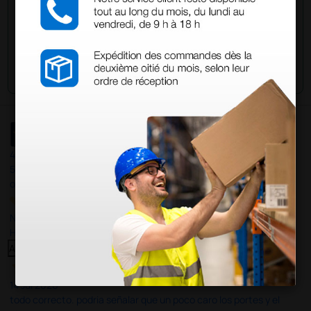
Envía tu pregunta
4,4
/5
597
opiniones
Nuestras reseñas de 4 y 5 estrellas.
Haga clic aquí para leerlos todos >
Anterior
Siguiente
14 Jul 2026
todo correcto. podria señalar que un poco caro los portes y el