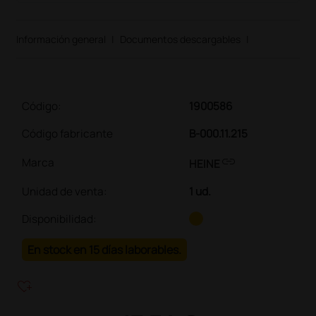
Información general
|
Documentos descargables
|
Código:
1900586
Código fabricante
B-000.11.215
link
Marca
HEINE
Unidad de venta
:
1 ud.
Disponibilidad:
En stock en 15 días laborables.
heart_plus