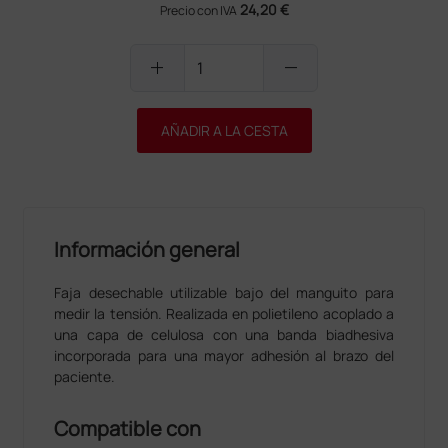
24,20 €
Precio con IVA
add
remove
AÑADIR A LA CESTA
Información general
Faja desechable utilizable bajo del manguito para
medir la tensión. Realizada en polietileno acoplado a
una capa de celulosa con una banda biadhesiva
incorporada para una mayor adhesión al brazo del
paciente.
Compatible con