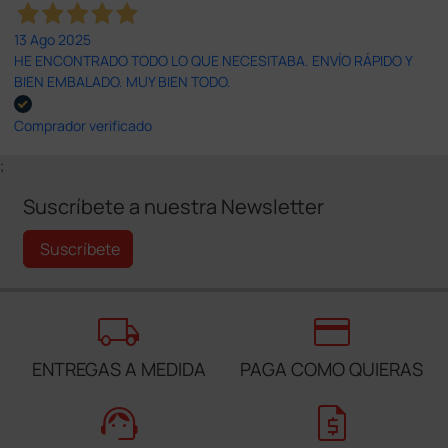
13 Ago 2025
HE ENCONTRADO TODO LO QUE NECESITABA. ENVÍO RÁPIDO Y
BIEN EMBALADO. MUY BIEN TODO.
Comprador verificado
;
Suscríbete a nuestra Newsletter
Suscríbete
local_shipping
credit_card
ENTREGAS A MEDIDA
PAGA COMO QUIERAS
support_agent
request_quote