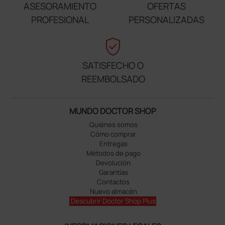
ASESORAMIENTO
OFERTAS
PROFESIONAL
PERSONALIZADAS
verified_user
SATISFECHO O
REEMBOLSADO
MUNDO DOCTOR SHOP
Quiénes somos
Cómo comprar
Entregas
Métodos de pago
Devolución
Garantías
Contactos
Nuevo almacén
Descubrir Doctor Shop Plus