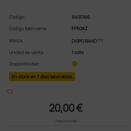
Código:
9400166
Código fabricante
FP50AZ
link
Marca
DISPO BAND
Unidad de venta
:
1 rollo
Disponibilidad:
En stock en 7 días laborables.
heart_plus
20,00 €
(Precio sin IVA)