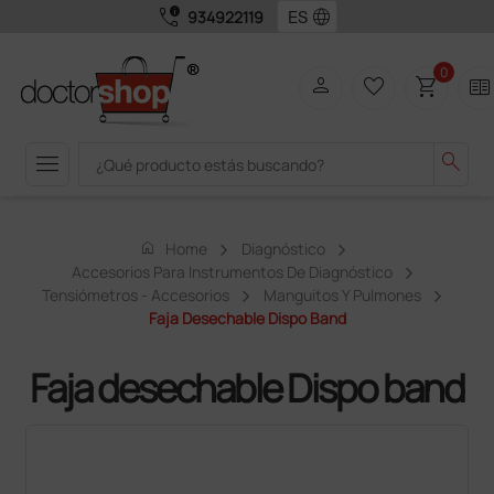
call_quality
language
934922119
0
person
favorite_border
shopping_cart
two_pager
menu
search
home
Home
Diagnóstico
Accesorios Para Instrumentos De Diagnóstico
Tensiómetros - Accesorios
Manguitos Y Pulmones
Faja Desechable Dispo Band
Faja desechable Dispo band