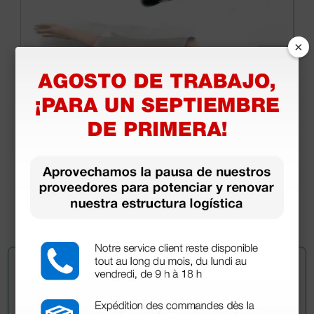
×
Protección higiénica Press-San para
tensiómetros
7,69 €
(Precio sin IVA)
10 uds.