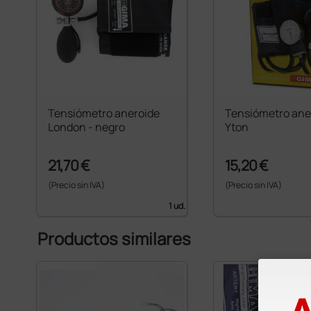
Tensiómetro aneroide
Tensiómetro ane
London - negro
Yton
21,70 €
15,20 €
(Precio sin IVA)
(Precio sin IVA)
1 ud.
Productos similares