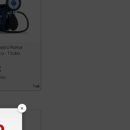
etro Roma
co - 1 tubo
€
 IVA)
1 ud.
×