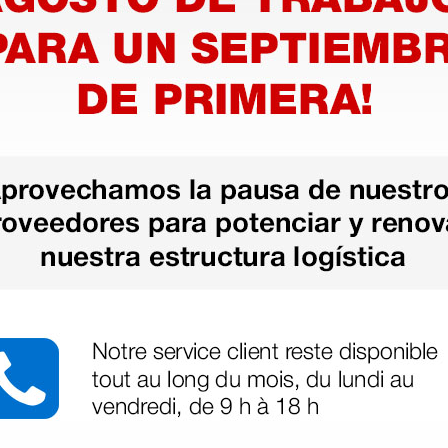
ma para
Tensiómetro aneroide
Tensióm
Sirio con manguito
Boston 
gris/verde - adultos
33,30 €
28,30 
(Precio sin IVA)
(Precio sin
1 ud.
1 ud.
as más