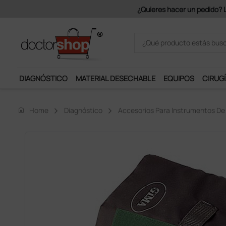
Únete al programa Ds Plus y p
DIAGNÓSTICO
MATERIAL DESECHABLE
EQUIPOS
CIRUGÍ
home
Home
Diagnóstico
Accesorios Para Instrumentos De