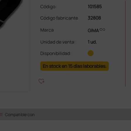
Código:
101585
Código fabricante
32808
link
Marca
GIMA
Unidad de venta
:
1 ud.
Disponibilidad:
En stock en 15 días laborables.
heart_plus
ist
Compatible con