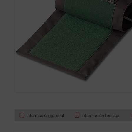
info
assignment
l
Información general
Información técnica