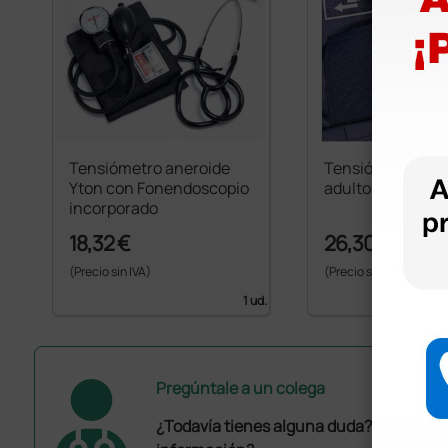
Tensiómetro aneroide
Tensiómetro Ro
Yton con Fonendoscopio
adultos - 1 tubo
incorporado
18,32 €
26,30 €
(Precio sin IVA)
(Precio sin IVA)
1 ud.
Pregúntale a un colega
¿Todavía tienes alguna duda? ¿Necesit