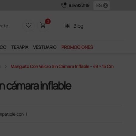
call_quality
language
934922119
0
favorite_border
shopping_cart
two_pager
Blog
rate
ICO
TERAPIA
VESTUARIO
PROMOCIONES
s
Manguito Con Velcro Sin Cámara Inflable - 49 × 15 Cm
n cámara inflable
patible con
|