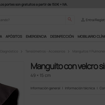
odrás disfrutar de muchos servicios exclusivos.
search
person
Entra/Regíst
A
APÓSITOS
EMERGENCIA
DESINFECCIÓN
MOBILIARIO CLÍN
 Diagnóstico
Tensiómetros - Accesorios
Manguitos Y Pulmone
Manguito con velcro si
49 × 15 cm
Información general
|
Información técnica
|
Com