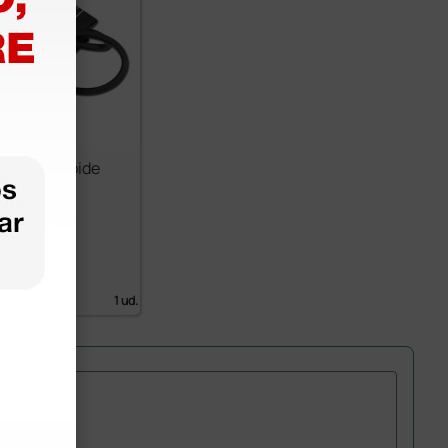
etro aneroide
- negro
€
 IVA)
1 ud.