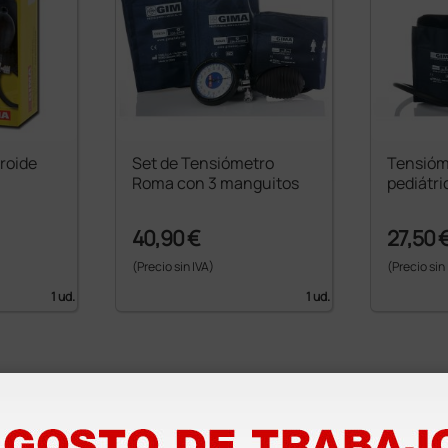
roide
Set de Tensiómetro
Tensióm
Roma con 3 manguitos
pediátri
40,90 €
27,50 
(Precio sin IVA)
(Precio sin
1 ud.
1 ud.