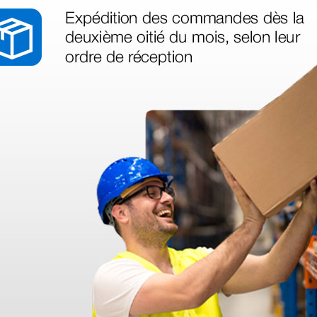
legas que ya
azo de entrega se alarga.