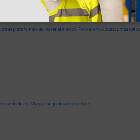
en otras plataformas de material médico. Pero el envío cuesta más del 
 sin incluir el IVA que luego nos van a cobrar.