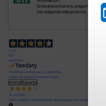
información?
Envía ahora mismo tu pregunta a los co
han adquirido este producto.
4,4
/5
597
opiniones
Nuestras reseñas de 4 y 5 estrellas.
Haga clic aquí para leerlos todos >
Anterior
Siguiente
14 Jul 2026
todo correcto. podria señalar que un poco caro los portes y el pl