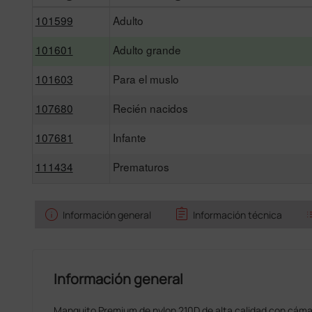
101599
Adulto
101601
Adulto grande
101603
Para el muslo
107680
Recién nacidos
107681
Infante
111434
Prematuros
info
assignment
l
Información general
Información técnica
Información general
Manguito Premium de nylon 210D de alta calidad con cámara