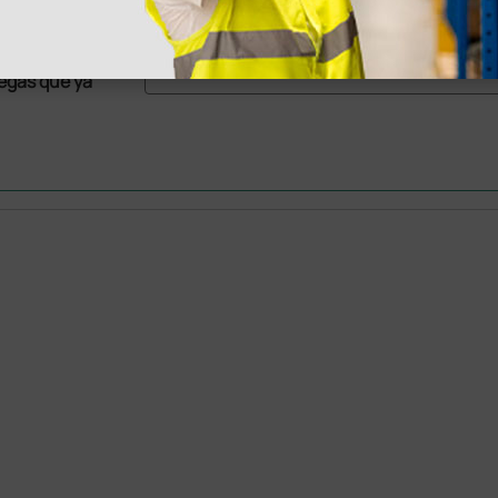
as más
legas que ya