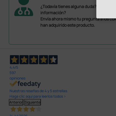
¿Todavía tienes alguna duda? ¿Necesit
información?
Envía ahora mismo tu pregunta a los co
han adquirido este producto.
4,4
/5
597
opiniones
Nuestras reseñas de 4 y 5 estrellas.
Haga clic aquí para leerlos todos >
Anterior
Siguiente
14 Jul 2026