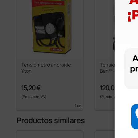
Tensiómetro aneroide
Tensiómetro Ries
Yton
Ben® - de pared
15,20 €
120,00 €
(Precio sin IVA)
(Precio sin IVA)
1 ud.
Productos similares