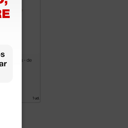
tro Dallas - de
€
 IVA)
1 ud.