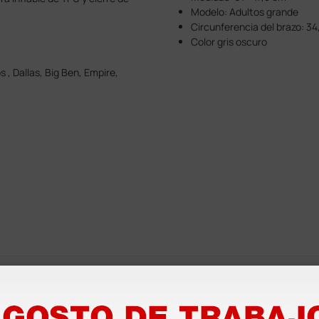
Modelo: Adultos grande
Circunferencia del brazo: 34
Color gris oscuro
, Dallas, Big Ben, Empire,