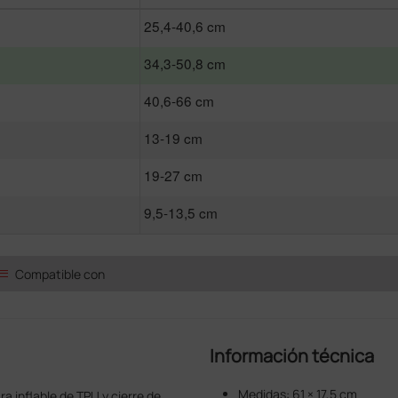
25,4-40,6 cm
34,3-50,8 cm
40,6-66 cm
13-19 cm
19-27 cm
9,5-13,5 cm
ist
Compatible con
Información técnica
Medidas: 61 × 17,5 cm
 inflable de TPU y cierre de