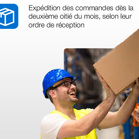
do +
s -
1 ud.