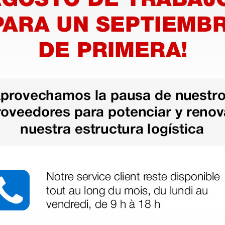
ter Big
Tensiómetro aneroide de
Tensióme
2 tubos Dayton - de
pared
mesa
31,00 €
35,30 
(Precio sin IVA)
(Precio sin
1 ud.
1 ud.