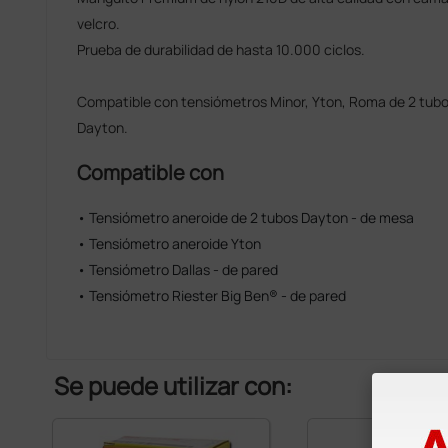
velcro.
Prueba de durabilidad de hasta 10.000 ciclos.
Compatible con tensiómetros Minor, Yton, Roma de 2 tubos 
Dayton.
Compatible con
• Tensiómetro aneroide de 2 tubos Dayton - de mesa
• Tensiómetro aneroide Yton
• Tensiómetro Dallas - de pared
• Tensiómetro Riester Big Ben® - de pared
Se puede utilizar con: