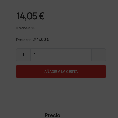
14,05 €
(Precio sin IVA)
17,00 €
Precio con IVA
add
remove
AÑADIR A LA CESTA
Precio