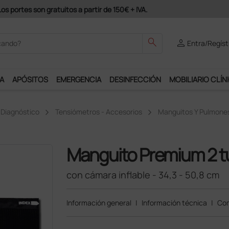
odrás disfrutar de muchos servicios exclusivos.
search
person
Entra/Regíst
A
APÓSITOS
EMERGENCIA
DESINFECCIÓN
MOBILIARIO CLÍN
 Diagnóstico
Tensiómetros - Accesorios
Manguitos Y Pulmone
Manguito Premium 2 
con cámara inflable - 34,3 - 50,8 cm
Información general
|
Información técnica
|
Com