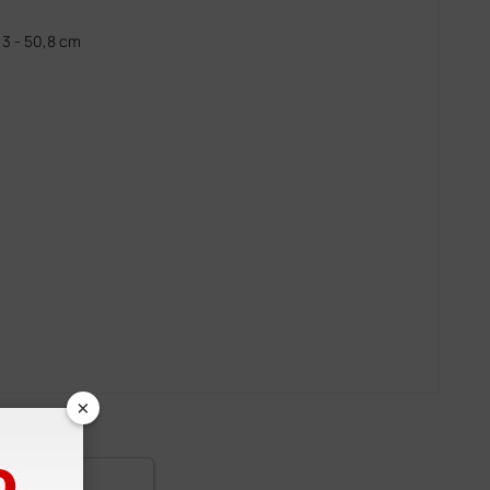
,3 - 50,8 cm
×