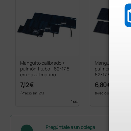
Manguito calibrado +
Manguito calibra
pulmón 1 tubo - 62×17,5
pulmón de 2 tubo
cm - azul marino
62×17,5 cm - azul
7,12 €
6,80 €
(Precio sin IVA)
(Precio sin IVA)
1 ud.
Pregúntale a un colega