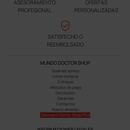
ASESORAMIENTO
OFERTAS
PROFESIONAL
PERSONALIZADAS
verified_user
SATISFECHO O
REEMBOLSADO
MUNDO DOCTOR SHOP
Quiénes somos
Cómo comprar
Entregas
Métodos de pago
Devolución
Garantías
Contactos
Nuevo almacén
Descubrir Doctor Shop Plus
INFORMACIONES LEGALES