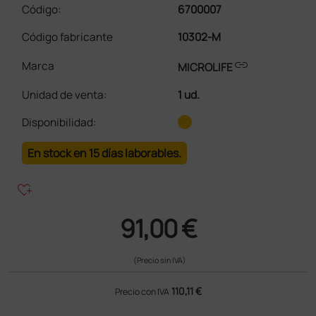
Código:
6700007
Código fabricante
10302-M
link
Marca
MICROLIFE
Unidad de venta
:
1 ud.
Disponibilidad:
En stock en 15 días laborables.
heart_plus
91,00 €
(Precio sin IVA)
110,11 €
Precio con IVA