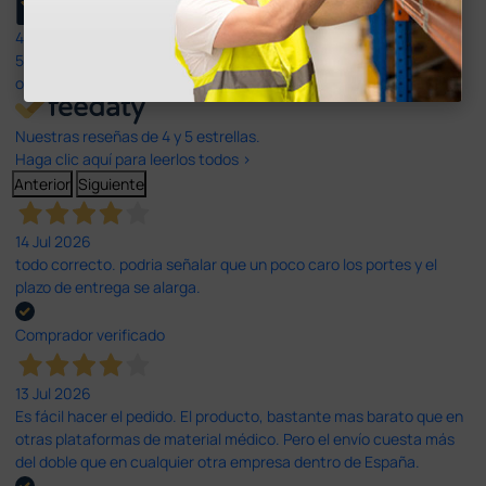
4,4
/5
597
opiniones
Nuestras reseñas de 4 y 5 estrellas.
Haga clic aquí para leerlos todos >
Anterior
Siguiente
14 Jul 2026
todo correcto. podria señalar que un poco caro los portes y el
plazo de entrega se alarga.
Comprador verificado
13 Jul 2026
Es fácil hacer el pedido. El producto, bastante mas barato que en
otras plataformas de material médico. Pero el envío cuesta más
del doble que en cualquier otra empresa dentro de España.