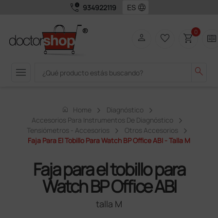
call_quality
language
934922119
0
person
favorite_border
shopping_cart
two_pager
menu
search
home
Home
Diagnóstico
Accesorios Para Instrumentos De Diagnóstico
Tensiómetros - Accesorios
Otros Accesorios
Faja Para El Tobillo Para Watch BP Office ABI - Talla M
Faja para el tobillo para
Watch BP Office ABI
talla M