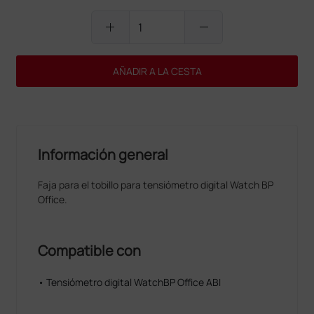
add
remove
AÑADIR A LA CESTA
Información general
Faja para el tobillo para tensiómetro digital Watch BP
Office.
Compatible con
• Tensiómetro digital WatchBP Office ABI