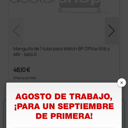
Manguito de 1 tubo para Watch BP Office Afib y
ABI - talla S
48,10 €
(Precio sin IVA)
×
1 ud.