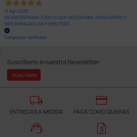
13 Ago 2025
HE ENCONTRADO TODO LO QUE NECESITABA. ENVÍO RÁPIDO Y
BIEN EMBALADO. MUY BIEN TODO.
Comprador verificado
;
Suscríbete a nuestra Newsletter
Suscríbete
local_shipping
credit_card
ENTREGAS A MEDIDA
PAGA COMO QUIERAS
support_agent
request_quote