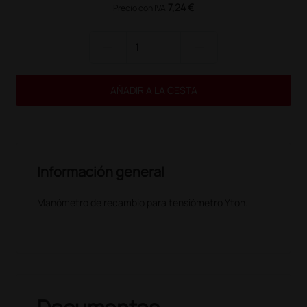
7,24 €
Precio con IVA
add
remove
AÑADIR A LA CESTA
Información general
Manómetro de recambio para tensiómetro Yton.