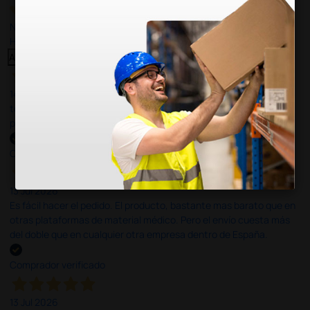
Nuestras reseñas de 4 y 5 estrellas.
Haga clic aquí para leerlos todos >
Anterior
Siguiente
14 Jul 2026
todo correcto. podria señalar que un poco caro los portes y el
plazo de entrega se alarga.
Comprador verificado
13 Jul 2026
Es fácil hacer el pedido. El producto, bastante mas barato que en
otras plataformas de material médico. Pero el envío cuesta más
del doble que en cualquier otra empresa dentro de España.
Comprador verificado
13 Jul 2026