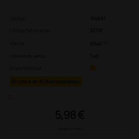
Código:
104691
Código fabricante
32701
link
Marca
GIMA
Unidad de venta
:
1 ud.
Disponibilidad:
En stock en 15 días laborables.
heart_plus
5,98 €
(Precio sin IVA)