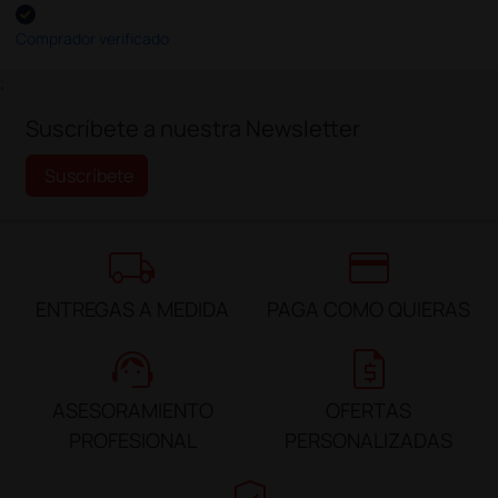
Comprador verificado
;
Suscríbete a nuestra Newsletter
Suscríbete
local_shipping
credit_card
ENTREGAS A MEDIDA
PAGA COMO QUIERAS
support_agent
request_quote
ASESORAMIENTO
OFERTAS
PROFESIONAL
PERSONALIZADAS