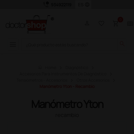
call_quality
language
934922119
0
person
favorite_border
shopping_cart
two_pager
menu
search
home
Home
Diagnóstico
Accesorios Para Instrumentos De Diagnóstico
Tensiómetros - Accesorios
Otros Accesorios
Manómetro Yton - Recambio
Manómetro Yton
recambio