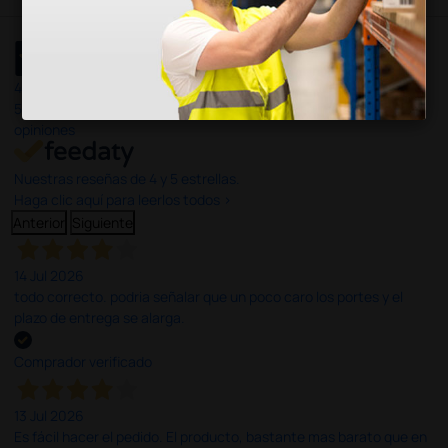
4,4
/5
597
opiniones
Nuestras reseñas de 4 y 5 estrellas.
Haga clic aquí para leerlos todos >
Anterior
Siguiente
14 Jul 2026
todo correcto. podria señalar que un poco caro los portes y el
plazo de entrega se alarga.
Comprador verificado
13 Jul 2026
Es fácil hacer el pedido. El producto, bastante mas barato que en