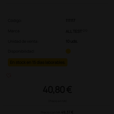
Código:
111117
link
Marca
ALL TEST
Unidad de venta
:
10 uds.
Disponibilidad:
En stock en 15 días laborables.
heart_plus
40,80 €
(Precio sin IVA)
49,37 €
Precio con IVA