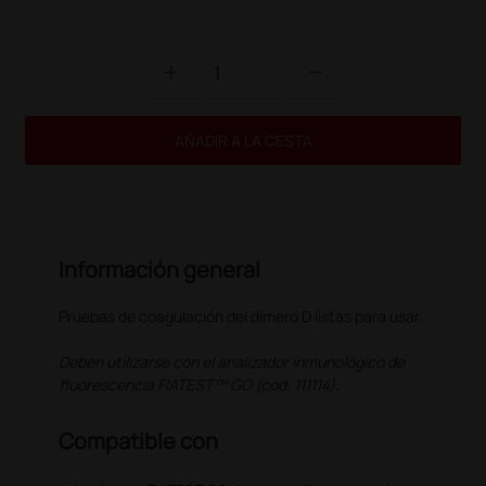
add
remove
AÑADIR A LA CESTA
Información general
Pruebas de coagulación del dímero D listas para usar.
Deben utilizarse con el analizador inmunológico de
fluorescencia FIATEST™ GO (cod. 111114).
Compatible con