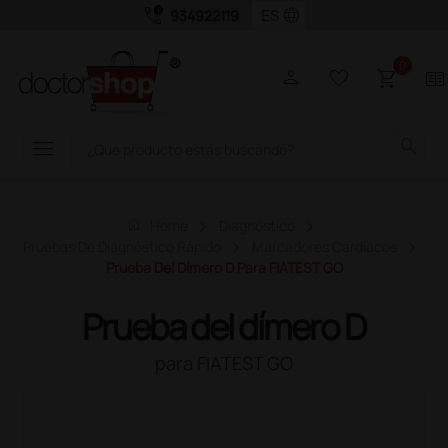
call_quality
language
934922119
0
person
favorite_border
shopping_cart
two_pager
menu
search
home
Home
Diagnóstico
Pruebas De Diagnóstico Rápido
Marcadores Cardíacos
Prueba Del Dímero D Para FIATEST GO
Prueba del dímero D
para FIATEST GO