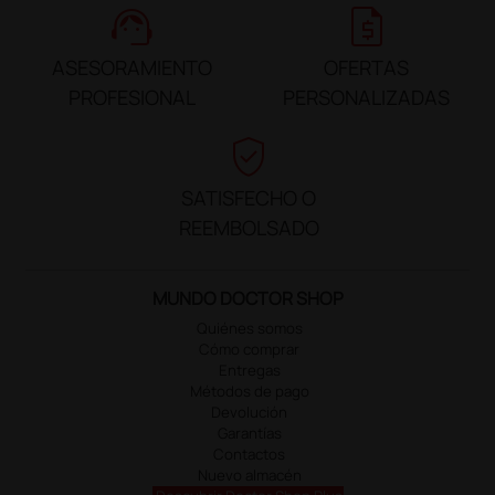
support_agent
request_quote
ASESORAMIENTO
OFERTAS
PROFESIONAL
PERSONALIZADAS
verified_user
SATISFECHO O
REEMBOLSADO
MUNDO DOCTOR SHOP
Quiénes somos
Cómo comprar
Entregas
Métodos de pago
Devolución
Garantías
Contactos
Nuevo almacén