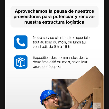
Pregúntale a un colega
¿Todavía tienes alguna duda? ¿Necesitas más
información?
Envía ahora mismo tu pregunta a los colegas que ya
han adquirido este producto.
Envía tu pregunta