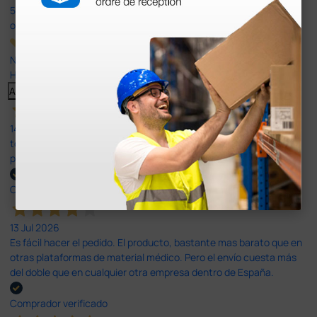
597
opiniones
Nuestras reseñas de 4 y 5 estrellas.
Haga clic aquí para leerlos todos >
Anterior
Siguiente
14 Jul 2026
todo correcto. podria señalar que un poco caro los portes y el
plazo de entrega se alarga.
Comprador verificado
13 Jul 2026
Es fácil hacer el pedido. El producto, bastante mas barato que en
otras plataformas de material médico. Pero el envío cuesta más
del doble que en cualquier otra empresa dentro de España.
Comprador verificado