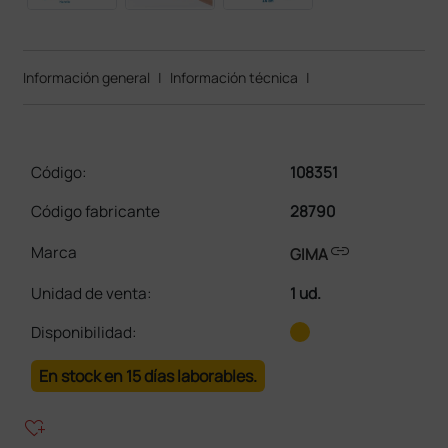
Información general
|
Información técnica
|
Código:
108351
Código fabricante
28790
link
Marca
GIMA
Unidad de venta
:
1 ud.
Disponibilidad:
En stock en 15 días laborables.
heart_plus