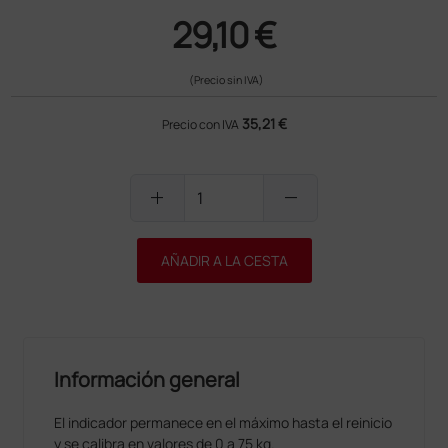
29,10 €
(Precio sin IVA)
35,21 €
Precio con IVA
add
remove
AÑADIR A LA CESTA
Información general
El indicador permanece en el máximo hasta el reinicio
y se calibra en valores de 0 a 75 kg.