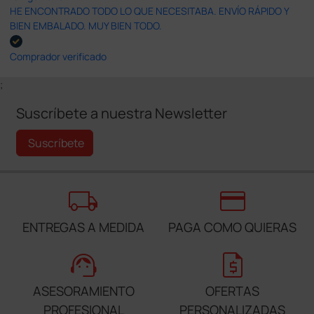
HE ENCONTRADO TODO LO QUE NECESITABA. ENVÍO RÁPIDO Y
BIEN EMBALADO. MUY BIEN TODO.
Comprador verificado
;
Suscríbete a nuestra Newsletter
Suscríbete
local_shipping
credit_card
ENTREGAS A MEDIDA
PAGA COMO QUIERAS
support_agent
request_quote
ASESORAMIENTO
OFERTAS
PROFESIONAL
PERSONALIZADAS