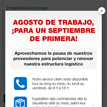
Pregúntale a un colega
×
¿Todavía tienes alguna duda? ¿Necesitas más
información?
Envía ahora mismo tu pregunta a los colegas que ya
han adquirido este producto.
Envía tu pregunta
4,4
/5