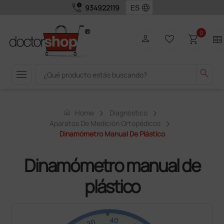
call_quality
language
934922119
0
person
favorite_border
shopping_cart
two_pager
menu
search
home
Home
Diagnóstico
Aparatos De Medición Ortopédicos
Dinamómetro Manual De Plástico
Dinamómetro manual de
plástico