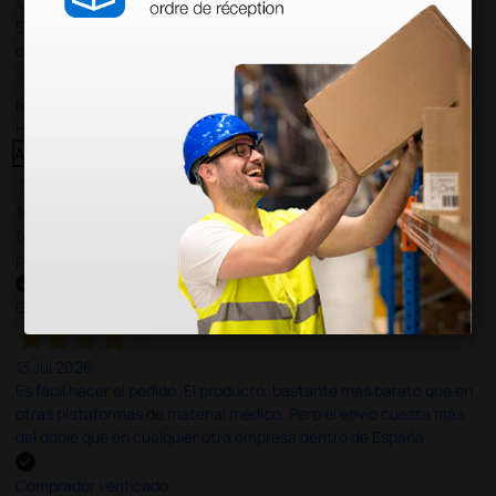
4,4
/5
597
opiniones
Nuestras reseñas de 4 y 5 estrellas.
Haga clic aquí para leerlos todos >
Anterior
Siguiente
14 Jul 2026
todo correcto. podria señalar que un poco caro los portes y el
plazo de entrega se alarga.
Comprador verificado
13 Jul 2026
Es fácil hacer el pedido. El producto, bastante mas barato que en
otras plataformas de material médico. Pero el envío cuesta más
del doble que en cualquier otra empresa dentro de España.
Comprador verificado