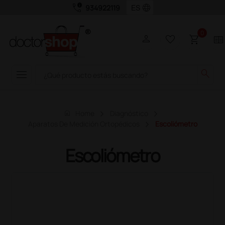
call_quality
language
934922119
0
person
favorite_border
shopping_cart
two_pager
menu
search
home
Home
Diagnóstico
Aparatos De Medición Ortopédicos
Escoliómetro
Escoliómetro