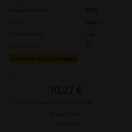
Código fabricante
27351
link
Marca
GIMA
Unidad de venta
:
1 ud.
Disponibilidad:
En stock en 15 días laborables.
heart_plus
10,27 €
schedule
Promoción válida hasta el 14/8/2026
Precio
13,00 €
(Precio sin IVA)