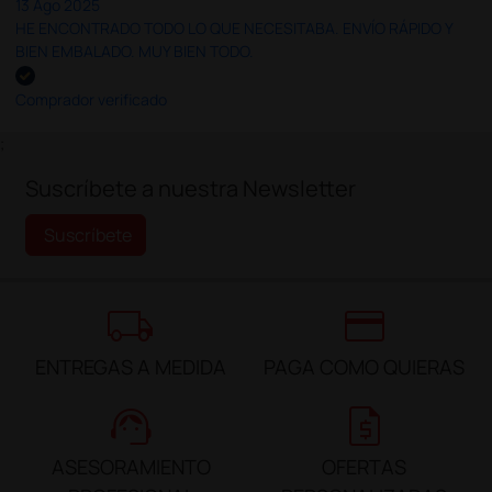
13 Ago 2025
HE ENCONTRADO TODO LO QUE NECESITABA. ENVÍO RÁPIDO Y
BIEN EMBALADO. MUY BIEN TODO.
Comprador verificado
;
Suscríbete a nuestra Newsletter
Suscríbete
local_shipping
credit_card
ENTREGAS A MEDIDA
PAGA COMO QUIERAS
support_agent
request_quote
ASESORAMIENTO
OFERTAS