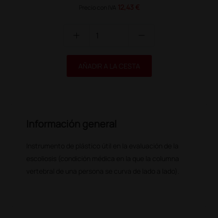
12,43 €
Precio con IVA
add
remove
AÑADIR A LA CESTA
Información general
Instrumento de plástico útil en la evaluación de la
escoliosis (condición médica en la que la columna
vertebral de una persona se curva de lado a lado).