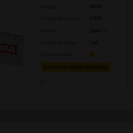
Código:
105191
Código fabricante
27340
link
Marca
GIMA
Unidad de venta
:
1 ud.
Disponibilidad:
En stock en 15 días laborables.
heart_plus