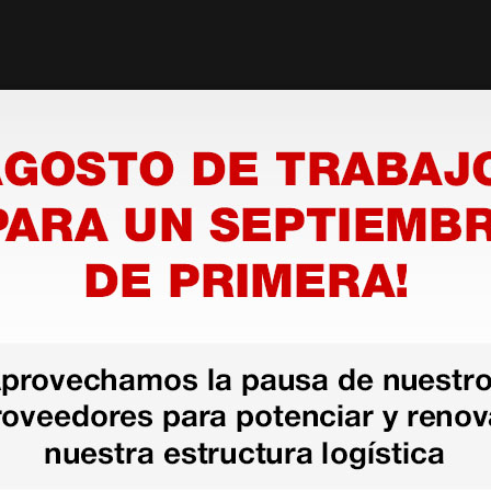
as más
legas que ya