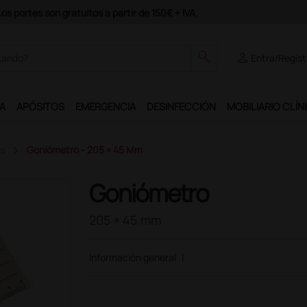
Únete al programa Ds Plus y podrás disfrutar de muchos servici
search
person
Entra/Regíst
A
APÓSITOS
EMERGENCIA
DESINFECCIÓN
MOBILIARIO CLÍN
os
Goniómetro - 205 × 45 Mm
Goniómetro
205 × 45 mm
Información general
|