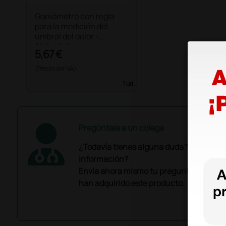
Goniómetro con regla
para la medición del
umbral del dolor -
203×45×7 mm
5,67 €
(Precio sin IVA)
1 ud.
Pregúntale a un colega
¿Todavía tienes alguna duda? ¿Necesit
información?
Envía ahora mismo tu pregunta a los co
han adquirido este producto.