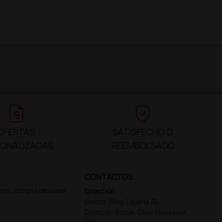
request_quote
verified_user
OFERTAS
SATISFECHO O
SONALIZADAS
REEMBOLSADO
CONTACTOS
ntes, compra despues
Dirección
Doctor Shop España SL
Domicilio Social: Calle Muntaner,