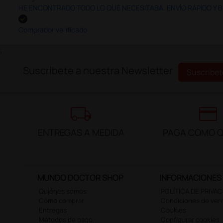
HE ENCONTRADO TODO LO QUE NECESITABA. ENVÍO RÁPIDO Y B
Comprador verificado
;
Suscríbete a nuestra Newsletter
Suscríbet
local_shipping
credit_card
ENTREGAS A MEDIDA
PAGA COMO Q
MUNDO DOCTOR SHOP
INFORMACIONES
Quiénes somos
POLÍTICA DE PRIVA
Cómo comprar
Condiciones de ven
Entregas
Cookies
Métodos de pago
Configurar cookies