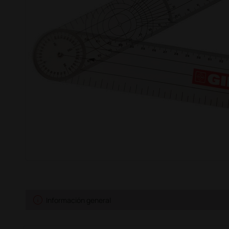
info
Información general