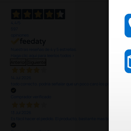
4,4
/5
597
opiniones
Nuestras reseñas de 4 y 5 estrellas.
Haga clic aquí para leerlos todos >
Anterior
Siguiente
14 Jul 2026
todo correcto. podria señalar que un poco caro los portes y el pl
Comprador verificado
13 Jul 2026
Es fácil hacer el pedido. El producto, bastante mas barato que 