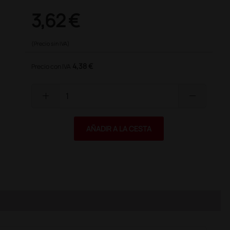
3,62 €
(Precio sin IVA)
4,38 €
Precio con IVA
add
remove
AÑADIR A LA CESTA