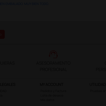
IEN EMBALADO. MUY BIEN TODO.
e
support_agent
UIERAS
ASESORAMIENTO
PROFESIONAL
PER
 LEGALES
MY ACCOUNT
UTILIDAD
CIDAD
Pedidos y Factura
Pruebas a
ta
Lista de deseos
Mis datos