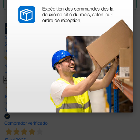
4,4
/5
597
opiniones
Nuestras reseñas de 4 y 5 estrellas.
Haga clic aquí para leerlos todos >
Anterior
Siguiente
14 Jul 2026
todo correcto. podria señalar que un poco caro los portes y el
plazo de entrega se alarga.
Comprador verificado
13 Jul 2026