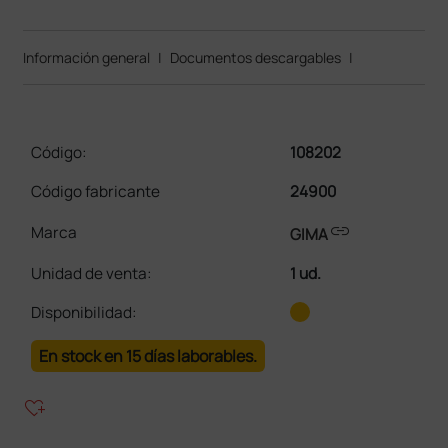
Información general
|
Documentos descargables
|
Código:
108202
Código fabricante
24900
link
Marca
GIMA
Unidad de venta
:
1 ud.
Disponibilidad:
En stock en 15 días laborables.
heart_plus