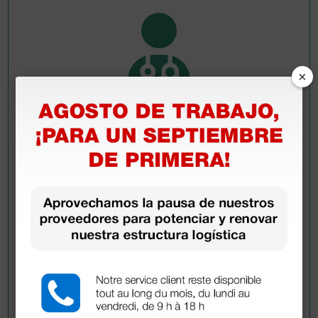
×
Pregúntale a un colega
¿Todavía tienes alguna duda? ¿Necesitas más
información?
Envía ahora mismo tu pregunta a los colegas que ya
han adquirido este producto.
Envía tu pregunta