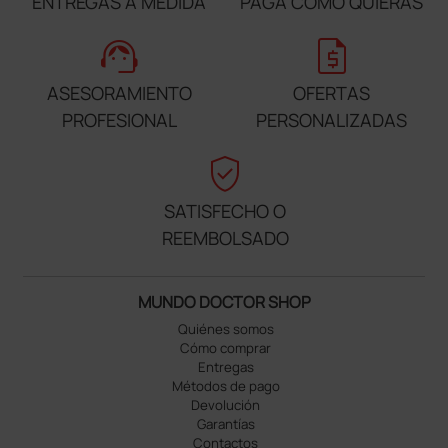
ENTREGAS A MEDIDA
PAGA COMO QUIERAS
support_agent
request_quote
ASESORAMIENTO
OFERTAS
PROFESIONAL
PERSONALIZADAS
verified_user
SATISFECHO O
REEMBOLSADO
MUNDO DOCTOR SHOP
Quiénes somos
Cómo comprar
Entregas
Métodos de pago
Devolución
Garantías
Contactos