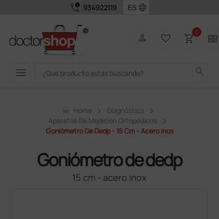
call_quality
language
934922119
0
person
favorite_border
shopping_cart
two_pager
menu
search
home
Home
Diagnóstico
Aparatos De Medición Ortopédicos
Goniómetro De Dedp - 15 Cm - Acero Inox
Goniómetro de dedp
15 cm - acero inox