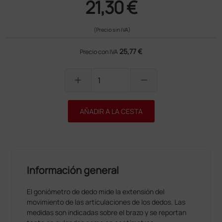
21,30 €
(Precio sin IVA)
25,77 €
Precio con IVA
add
remove
AÑADIR A LA CESTA
Información general
El goniómetro de dedo mide la extensión del
movimiento de las articulaciones de los dedos. Las
medidas son indicadas sobre el brazo y se reportan