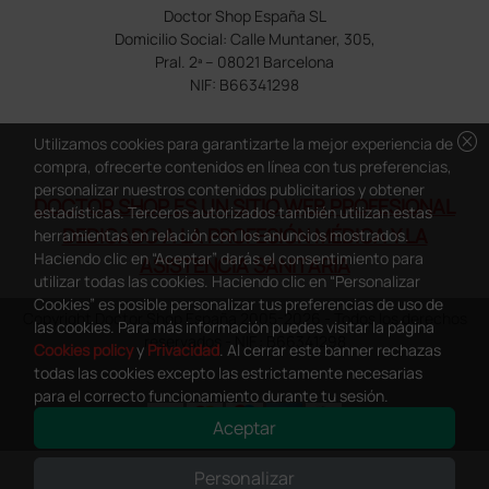
Doctor Shop España SL
Domicilio Social: Calle Muntaner, 305,
Pral. 2ª – 08021 Barcelona
NIF: B66341298
cancel
Utilizamos cookies para garantizarte la mejor experiencia de
compra, ofrecerte contenidos en línea con tus preferencias,
personalizar nuestros contenidos publicitarios y obtener
DOCTOR SHOP ES UN SITIO WEB PROFESIONAL
estadísticas. Terceros autorizados también utilizan estas
DEDICADO A LA PROFESIÓN MÉDICA Y LA
herramientas en relación con los anuncios mostrados.
Haciendo clic en “Aceptar” darás el consentimiento para
ASISTENCIA SANITARIA
utilizar todas las cookies. Haciendo clic en “Personalizar
Cookies” es posible personalizar tus preferencias de uso de
Copyright Doctor Shop España 2005-2026 - Todos los derechos
las cookies. Para más información puedes visitar la página
reservados - NIF.: B66341298
Cookies policy
y
Privacidad
. Al cerrar este banner rechazas
todas las cookies excepto las estrictamente necesarias
para el correcto funcionamiento durante tu sesión.
Aceptar
0
This site is protected by reCAPTCHA and the Google
Privacy Policy
and
Personalizar