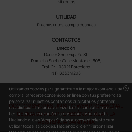
Mis datos
UTILIDAD
Pruebas antes, compra despues
CONTACTOS
Dirección
Doctor Shop España SL
Domicilio Social: Calle Muntaner, 305,
Pral. 2ª – 08021 Barcelona
NIF: B66341298
cancel
Utilizamos cookies para garantizarte la mejor experiencia de
compra, ofrecerte contenidos en línea con tus preferencias,
personalizar nuestros contenidos publicitarios y obtener
DOCTOR SHOP ES UN SITIO WEB PROFESIONAL
estadísticas. Terceros autorizados también utilizan estas
DEDICADO A LA PROFESIÓN MÉDICA Y LA
herramientas en relación con los anuncios mostrados.
Haciendo clic en “Aceptar” darás el consentimiento para
ASISTENCIA SANITARIA
utilizar todas las cookies. Haciendo clic en “Personalizar