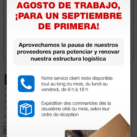
Envía tu pregunta
4,4
/5
597
opiniones
Nuestras reseñas de 4 y 5 estrellas.
Haga clic aquí para leerlos todos >
Anterior
Siguiente