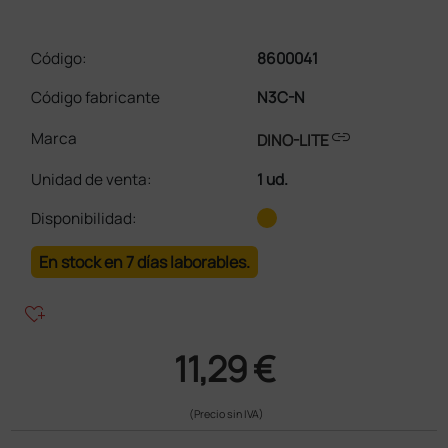
Código:
8600041
Código fabricante
N3C-N
link
Marca
DINO-LITE
Unidad de venta
:
1 ud.
Disponibilidad:
En stock en 7 días laborables.
heart_plus
11,29 €
(Precio sin IVA)