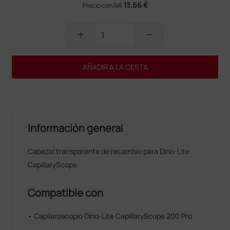
13,66 €
Precio con IVA
add
remove
AÑADIR A LA CESTA
Información general
Cabezal transparente de recambio para Dino-Lite
CapillaryScope.
Compatible con
• Capilaroscopio Dino-Lite CapillaryScope 200 Pro