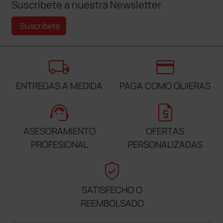
Suscríbete a nuestra Newsletter
Suscríbete
local_shipping
credit_card
ENTREGAS A MEDIDA
PAGA COMO QUIERAS
support_agent
request_quote
ASESORAMIENTO
OFERTAS
PROFESIONAL
PERSONALIZADAS
verified_user
SATISFECHO O
REEMBOLSADO