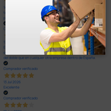
14 Jul 2026
todo correcto. podria señalar que un poco caro los portes y el
plazo de entrega se alarga.
Comprador verificado
13 Jul 2026
Es fácil hacer el pedido. El producto, bastante mas barato que en
otras plataformas de material médico. Pero el envío cuesta más
del doble que en cualquier otra empresa dentro de España.
Comprador verificado
13 Jul 2026
Excelente
Comprador verificado