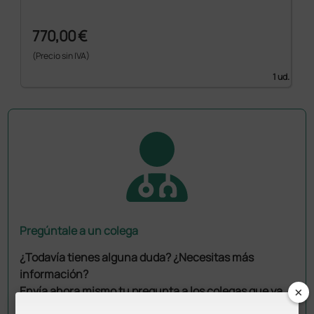
770,00 €
(Precio sin IVA)
1 ud.
Pregúntale a un colega
¿Todavía tienes alguna duda? ¿Necesitas más
información?
×
Envía ahora mismo tu pregunta a los colegas que ya
han adquirido este producto.