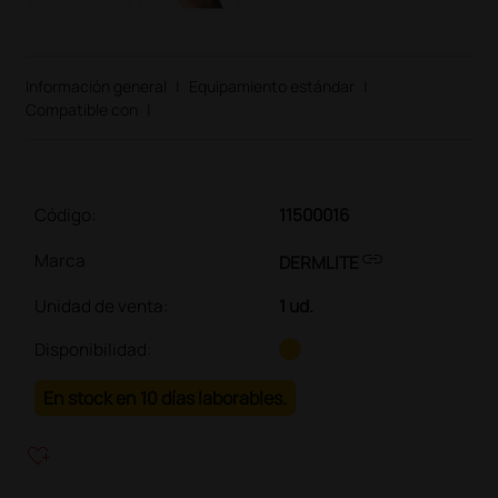
Información general
|
Equipamiento estándar
|
Compatible con
|
Código:
11500016
link
Marca
DERMLITE
Unidad de venta
:
1 ud.
Disponibilidad:
En stock en 10 días laborables.
heart_plus