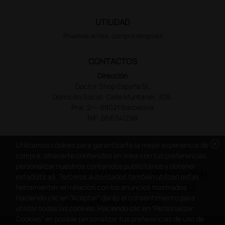
UTILIDAD
Pruebas antes, compra despues
CONTACTOS
Dirección
Doctor Shop España SL
Domicilio Social: Calle Muntaner, 305,
Pral. 2ª – 08021 Barcelona
NIF: B66341298
cancel
Utilizamos cookies para garantizarte la mejor experiencia de
compra, ofrecerte contenidos en línea con tus preferencias,
personalizar nuestros contenidos publicitarios y obtener
DOCTOR SHOP ES UN SITIO WEB PROFESIONAL
estadísticas. Terceros autorizados también utilizan estas
DEDICADO A LA PROFESIÓN MÉDICA Y LA
herramientas en relación con los anuncios mostrados.
Haciendo clic en “Aceptar” darás el consentimiento para
ASISTENCIA SANITARIA
utilizar todas las cookies. Haciendo clic en “Personalizar
Cookies” es posible personalizar tus preferencias de uso de