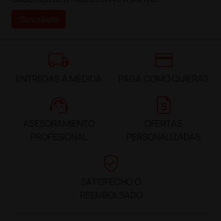
Suscríbete
local_shipping
credit_card
ENTREGAS A MEDIDA
PAGA COMO QUIERAS
support_agent
request_quote
ASESORAMIENTO
OFERTAS
PROFESIONAL
PERSONALIZADAS
verified_user
SATISFECHO O
REEMBOLSADO