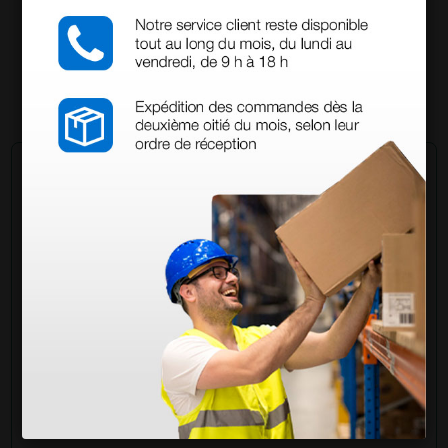
114,00 €
(Precio sin IVA)
1 ud.
Pregúntale a un colega
¿Todavía tienes alguna duda? ¿Necesitas más
información?
Envía ahora mismo tu pregunta a los colegas que ya
han adquirido este producto.