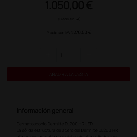
1.050,00 €
(Precio sin IVA)
1.270,50 €
Precio con IVA
add
remove
AÑADIR A LA CESTA
Información general
Dermatoscopio Dermlite DL200 HR LED
La sólida estructura de acero del Dermlite DL200 HR
ofrece una garantía de resistencia al uso diario y una