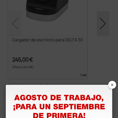
Cargador de escritorio para DELTA 30
245,00 €
(Precio sin IVA)
1 ud.
×
Productos similares