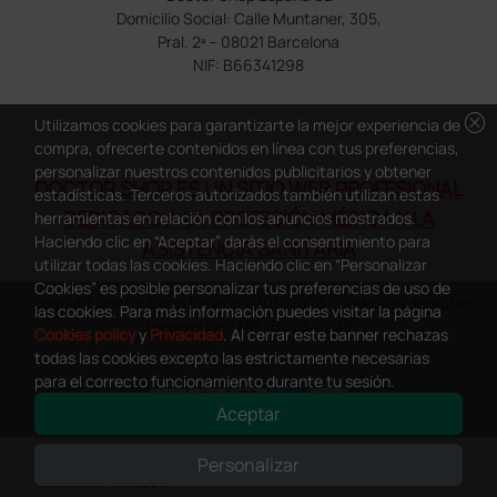
Domicilio Social: Calle Muntaner, 305,
Pral. 2ª – 08021 Barcelona
NIF: B66341298
cancel
Utilizamos cookies para garantizarte la mejor experiencia de
compra, ofrecerte contenidos en línea con tus preferencias,
personalizar nuestros contenidos publicitarios y obtener
DOCTOR SHOP ES UN SITIO WEB PROFESIONAL
estadísticas. Terceros autorizados también utilizan estas
DEDICADO A LA PROFESIÓN MÉDICA Y LA
herramientas en relación con los anuncios mostrados.
Haciendo clic en “Aceptar” darás el consentimiento para
ASISTENCIA SANITARIA
utilizar todas las cookies. Haciendo clic en “Personalizar
Cookies” es posible personalizar tus preferencias de uso de
Copyright Doctor Shop España 2005-2026 - Todos los derechos
las cookies. Para más información puedes visitar la página
reservados - NIF.: B66341298
Cookies policy
y
Privacidad
. Al cerrar este banner rechazas
todas las cookies excepto las estrictamente necesarias
para el correcto funcionamiento durante tu sesión.
Aceptar
0
This site is protected by reCAPTCHA and the Google
Privacy Policy
and
Personalizar
Terms of Service
apply.