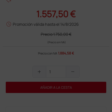
heart_plus
1.557,50 €
schedule
Promoción válida hasta el 14/8/2026
Precio
1.750,00 €
(Precio sin IVA)
1.884,58 €
Precio con IVA
add
remove
AÑADIR A LA CESTA