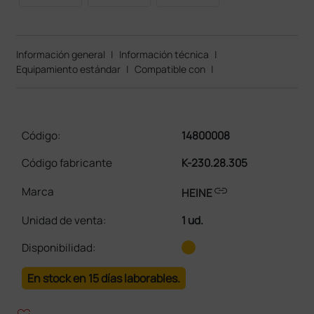
Información general
|
Información técnica
|
Equipamiento estándar
|
Compatible con
|
Código:
14800008
Código fabricante
K-230.28.305
link
Marca
HEINE
Unidad de venta
:
1 ud.
Disponibilidad:
En stock en 15 días laborables.