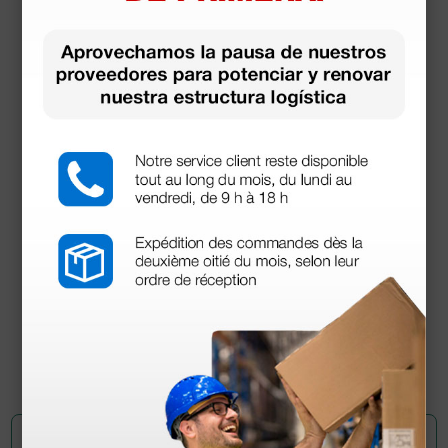
Dermatoscopio DermLite DL4
1.605,50 €
1.690,00 €
(Precio sin IVA)
1 ud.