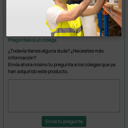
Pregúntale a un colega
¿Todavía tienes alguna duda? ¿Necesitas más
información?
Envía ahora mismo tu pregunta a los colegas que ya
han adquirido este producto.
Envía tu pregunta