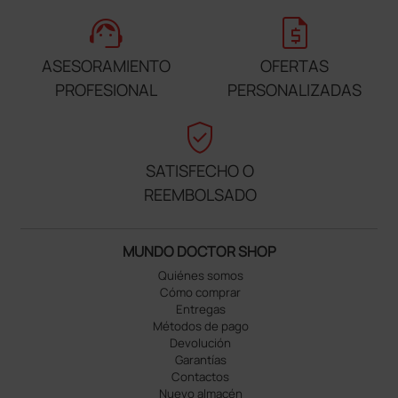
support_agent
request_quote
ASESORAMIENTO
OFERTAS
PROFESIONAL
PERSONALIZADAS
verified_user
SATISFECHO O
REEMBOLSADO
MUNDO DOCTOR SHOP
Quiénes somos
Cómo comprar
Entregas
Métodos de pago
Devolución
Garantías
Contactos
Nuevo almacén