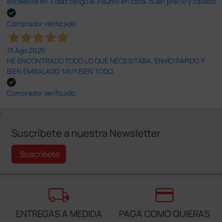
excelente en 3 días tengo el insumo en casa, buen precio y calidad
Comprador verificado
13 Ago 2025
HE ENCONTRADO TODO LO QUE NECESITABA. ENVÍO RÁPIDO Y
BIEN EMBALADO. MUY BIEN TODO.
Comprador verificado
;
Suscríbete a nuestra Newsletter
Suscríbete
local_shipping
credit_card
ENTREGAS A MEDIDA
PAGA COMO QUIERAS