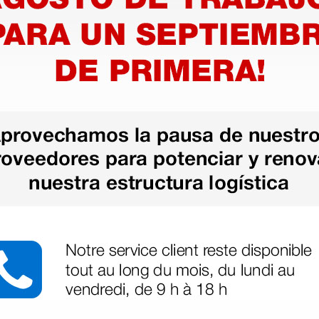
o de 8
Disco de contacto sin
para
escala milimétrica para
Heine
dermatoscopio Heine
00
Mini 3000
33,20 €
(Precio sin IVA)
1 ud.
1 ud.
as más