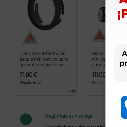
Disco de contacto con
Disco de contact
escala milimétrica para
mm de diámetro 
dermatoscopio Heine
dermatoscopios 
Mini 3000
Alpha+ y Mini 30
71,00 €
111,00 €
(Precio sin IVA)
(Precio sin IVA)
1 ud.
Pregúntale a un colega
¿Todavía tienes alguna duda? ¿Necesit