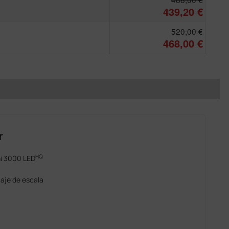
439,20 €
520,00 €
468,00 €
r
HQ
i 3000 LED
caje de escala