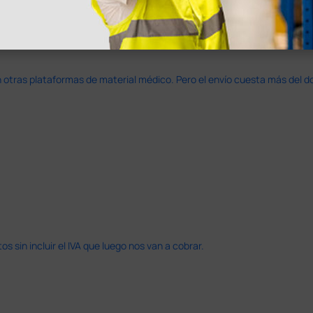
en otras plataformas de material médico. Pero el envío cuesta más del 
 sin incluir el IVA que luego nos van a cobrar.