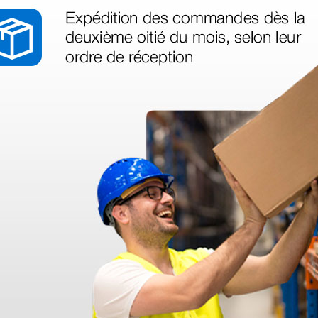
legas que ya
azo de entrega se alarga.