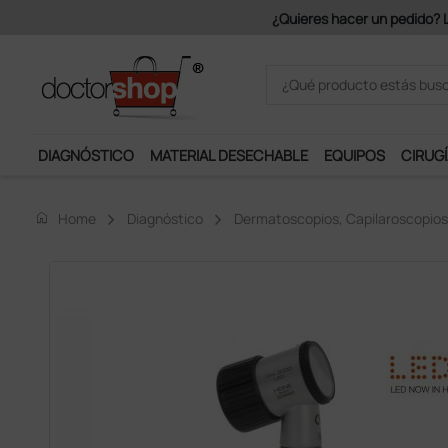
Únete al programa Ds Plus y p
DIAGNÓSTICO
MATERIAL DESECHABLE
EQUIPOS
CIRUGÍ
home
Home
Diagnóstico
Dermatoscopios, Capilaroscopios 