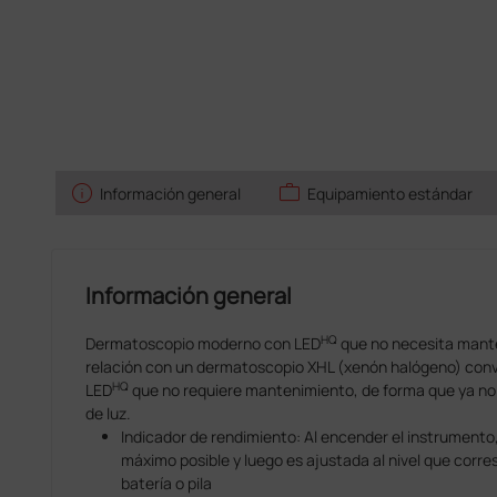
info
work
Información general
Equipamiento estándar
Información general
HQ
Dermatoscopio moderno con LED
que no necesita manten
relación con un dermatoscopio XHL (xenón halógeno) conve
HQ
LED
que no requiere mantenimiento, de forma que ya no e
de luz.
Indicador de rendimiento: Al encender el instrumento,
máximo posible y luego es ajustada al nivel que corre
batería o pila