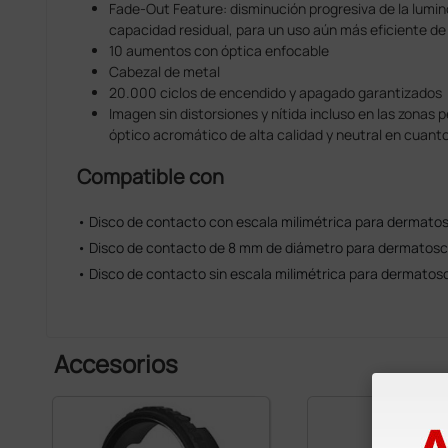
Fade-Out Feature: disminución progresiva de la lumin
capacidad residual, para un uso aún más eficiente de
10 aumentos con óptica enfocable
Cabezal de metal
20.000 ciclos de encendido y apagado garantizados
Imagen sin distorsiones y nítida incluso en las zonas 
óptico acromático de alta calidad y neutral en cuanto
Compatible con
• Disco de contacto con escala milimétrica para dermato
• Disco de contacto de 8 mm de diámetro para dermatosc
• Disco de contacto sin escala milimétrica para dermatos
Accesorios