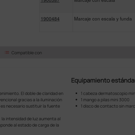
1900484
Marcaje con escala y funda
list
Compatible con
Equipamiento estánda
imiento. El doble de claridad en
1 cabeza dermatoscopio min
ncional gracias a la iluminación
1 mango a pilas mini 3000
s necesario sustituir la fuente
1 disco de contacto sin mar
 la intensidad de luz aumenta al
sponde al estado de carga de la