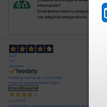
información?
Envía ahora mismo tu pregunta a los co
han adquirido este producto.
4,4
/5
597
opiniones
Nuestras reseñas de 4 y 5 estrellas.
Haga clic aquí para leerlos todos >
Anterior
Siguiente
14 Jul 2026
todo correcto. podria señalar que un poco caro los portes y el pl