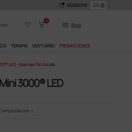
call_quality
language
934922119
0
favorite_border
shopping_cart
two_pager
Blog
rate
ICO
TERAPIA
VESTUARIO
PROMOCIONES
00® LED - Marcaje Sin Escala
Mini 3000® LED
Compatible con
|