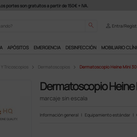
odrás disfrutar de muchos servicios exclusivos.
search
person
Entra/Regíst
A
APÓSITOS
EMERGENCIA
DESINFECCIÓN
MOBILIARIO CLÍN
Y Tricoscopios
Dermatoscopios
Dermatoscopio Heine Mini 30
Dermatoscopio Heine 
marcaje sin escala
Información general
|
Equipamiento estándar
|