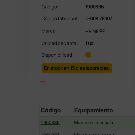
Código:
1900386
Código fabricante
D-008.78.107
link
Marca
HEINE
Unidad de venta
:
1 ud.
Disponibilidad:
En stock en 15 días laborables.
heart_plus
Código
Equipamiento
1900386
Marcaje sin escala
1900387
Marcaje con escala