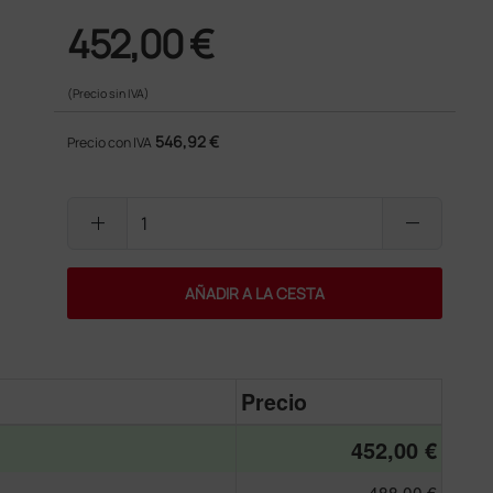
452,00 €
(Precio sin IVA)
546,92 €
Precio con IVA
add
remove
AÑADIR A LA CESTA
Precio
452,00 €
488,00 €