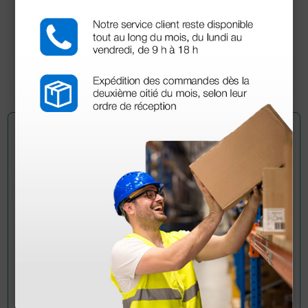
dermatoscopio Heine Mini 3000
71,00 €
(Precio sin IVA)
1 ud.
Pregúntale a un colega
¿Todavía tienes alguna duda? ¿Necesitas más
información?
Envía ahora mismo tu pregunta a los colegas que ya
han adquirido este producto.