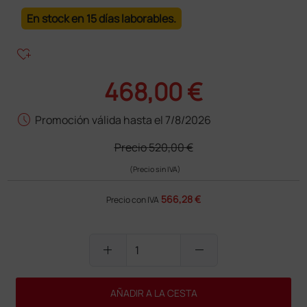
En stock en 15 días laborables.
heart_plus
468,00 €
schedule
Promoción válida hasta el 7/8/2026
Precio
520,00 €
(Precio sin IVA)
566,28 €
Precio con IVA
add
remove
AÑADIR A LA CESTA