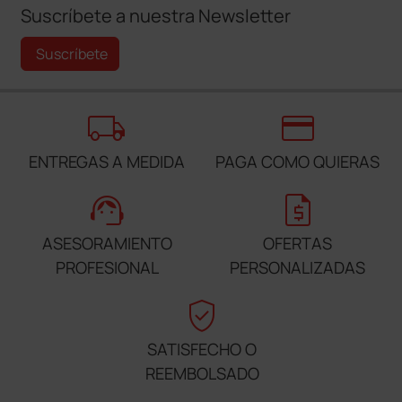
Suscríbete a nuestra Newsletter
Suscríbete
local_shipping
credit_card
ENTREGAS A MEDIDA
PAGA COMO QUIERAS
support_agent
request_quote
ASESORAMIENTO
OFERTAS
PROFESIONAL
PERSONALIZADAS
verified_user
SATISFECHO O
REEMBOLSADO