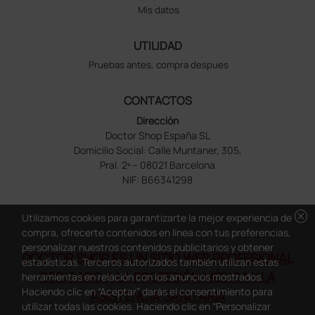
Mis datos
UTILIDAD
Pruebas antes, compra despues
CONTACTOS
Dirección
Doctor Shop España SL
Domicilio Social: Calle Muntaner, 305,
Pral. 2ª – 08021 Barcelona
NIF: B66341298
cancel
Utilizamos cookies para garantizarte la mejor experiencia de
compra, ofrecerte contenidos en línea con tus preferencias,
personalizar nuestros contenidos publicitarios y obtener
DOCTOR SHOP ES UN SITIO WEB PROFESIONAL
estadísticas. Terceros autorizados también utilizan estas
DEDICADO A LA PROFESIÓN MÉDICA Y LA
herramientas en relación con los anuncios mostrados.
Haciendo clic en “Aceptar” darás el consentimiento para
ASISTENCIA SANITARIA
utilizar todas las cookies. Haciendo clic en “Personalizar