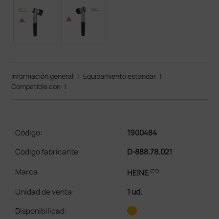
Información general
|
Equipamiento estándar
|
Compatible con
|
Código:
1900484
Código fabricante
D-888.78.021
link
Marca
HEINE
Unidad de venta
:
1 ud.
Disponibilidad: