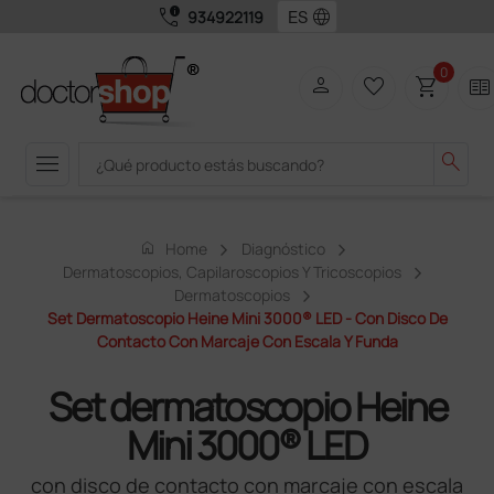
call_quality
language
934922119
0
person
favorite_border
shopping_cart
two_pager
menu
search
home
Home
Diagnóstico
Dermatoscopios, Capilaroscopios Y Tricoscopios
Dermatoscopios
Set Dermatoscopio Heine Mini 3000® LED - Con Disco De
Contacto Con Marcaje Con Escala Y Funda
Set dermatoscopio Heine
Mini 3000® LED
con disco de contacto con marcaje con escala