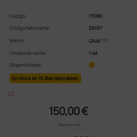
Código:
111080
Código fabricante
23457
link
Marca
GIMA
Unidad de venta
:
1 ud.
Disponibilidad:
En stock en 15 días laborables.
heart_plus
150,00 €
(Precio sin IVA)