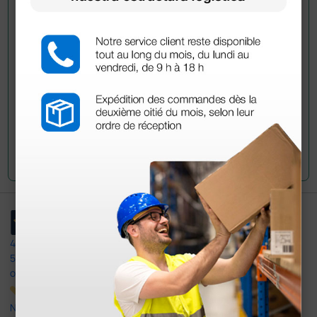
Envía ahora mismo tu pregunta a los colegas que ya
han adquirido este producto.
Envía tu pregunta
4,4
/5
597
opiniones
Nuestras reseñas de 4 y 5 estrellas.