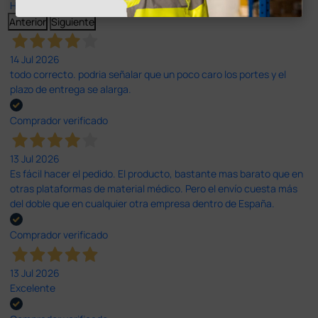
Haga clic aquí para leerlos todos >
Anterior
Siguiente
14 Jul 2026
todo correcto. podria señalar que un poco caro los portes y el
plazo de entrega se alarga.
Comprador verificado
13 Jul 2026
Es fácil hacer el pedido. El producto, bastante mas barato que en
otras plataformas de material médico. Pero el envío cuesta más
del doble que en cualquier otra empresa dentro de España.
Comprador verificado
13 Jul 2026
Excelente