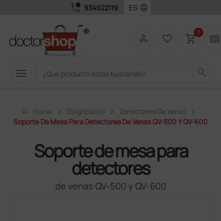
call_quality
language
934922119
0
person
favorite_border
shopping_cart
two_pager
menu
search
home
Home
Diagnóstico
Detectores De Venas
Soporte De Mesa Para Detectores De Venas QV-500 Y QV-600
Soporte de mesa para
detectores
de venas QV-500 y QV-600