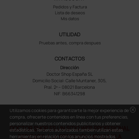
Pedidos y Factura
Lista de deseos
Mis datos
UTILIDAD
Pruebas antes, compra despues
CONTACTOS
Dirección
Doctor Shop España SL
Domicilio Social: Calle Muntaner, 305,
Pral. 2ª – 08021 Barcelona
NIF: B66341298
cancel
Utilizamos cookies para garantizarte la mejor experiencia de
compra, ofrecerte contenidos en línea con tus preferencias,
personalizar nuestros contenidos publicitarios y obtener
DOCTOR SHOP ES UN SITIO WEB PROFESIONAL
estadísticas. Terceros autorizados también utilizan estas
DEDICADO A LA PROFESIÓN MÉDICA Y LA
herramientas en relación con los anuncios mostrados.