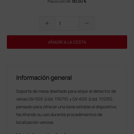
181,50 €
Precio con IVA
add
remove
AÑADIR A LA CESTA
Información general
Soporte de mesa diseñado para alojar el detector de
venas QV-500 (cód. 111079) y QV-600 (cód. 111235),
pensado para ofrecer una base estable al dispositivo,
facilitando su uso durante procedimientos de
localización venosa.