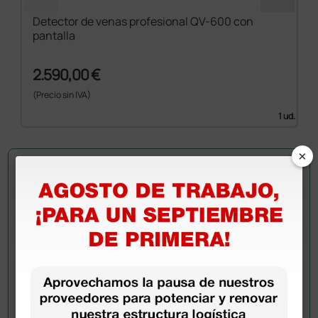
Detector de venas profesional QV-600 con
pantalla
2.590,00 €
(Precio sin IVA)
1 ud.
×
Pregúntale a un colega
¿Todavía tienes alguna duda? ¿Necesitas más
información?