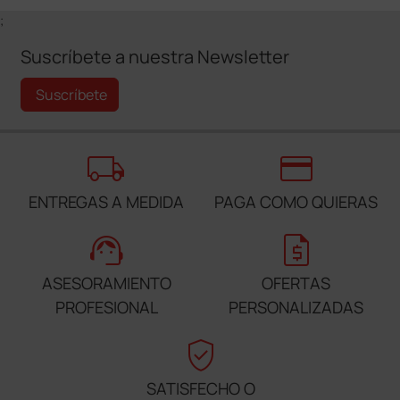
;
Suscríbete a nuestra Newsletter
Suscríbete
local_shipping
credit_card
ENTREGAS A MEDIDA
PAGA COMO QUIERAS
support_agent
request_quote
ASESORAMIENTO
OFERTAS
PROFESIONAL
PERSONALIZADAS
verified_user
SATISFECHO O