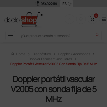
call_quality
language
934922119
0
person
favorite_border
shopping_cart
two_pager
menu
search
home
Home
Diagnóstico
Doppler Y Accesorios
Doppler Fetales Y Vasculares
Doppler Portátil Vascular V2005 Con Sonda Fija De 5 MHz
Doppler portátil vascular
V2005 con sonda fija de 5
MHz