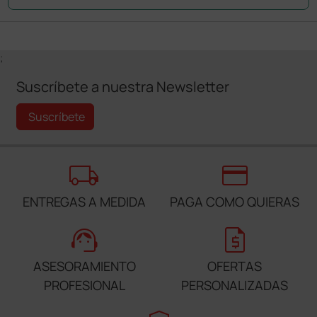
;
Suscríbete a nuestra Newsletter
Suscríbete
local_shipping
credit_card
ENTREGAS A MEDIDA
PAGA COMO QUIERAS
support_agent
request_quote
ASESORAMIENTO
OFERTAS
PROFESIONAL
PERSONALIZADAS