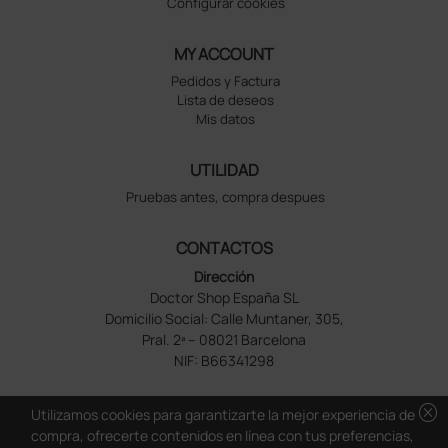
Configurar cookies
MY ACCOUNT
Pedidos y Factura
Lista de deseos
Mis datos
UTILIDAD
Pruebas antes, compra despues
CONTACTOS
Dirección
Doctor Shop España SL
Domicilio Social: Calle Muntaner, 305,
Pral. 2ª – 08021 Barcelona
NIF: B66341298
cancel
Utilizamos cookies para garantizarte la mejor experiencia de
compra, ofrecerte contenidos en línea con tus preferencias,