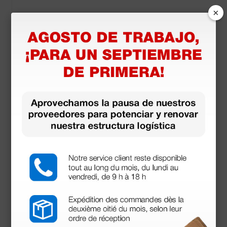
×
Salidas
Conector del auricular: salida de audio por auricular
opcional
Anexos
• Material: ABS / Noryl
• Medidas: 150 mm 75 mm
• Peso: 299 g (sonda incluida)
Seguridad
• Clase I Tipo B - IEC 60601-I
• Fabricación: Reino Unido