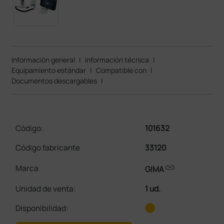
Información general
|
Información técnica
|
Equipamiento estándar
|
Compatible con
|
Documentos descargables
|
Código:
101632
Código fabricante
33120
link
Marca
GIMA
Unidad de venta
:
1 ud.
Disponibilidad: