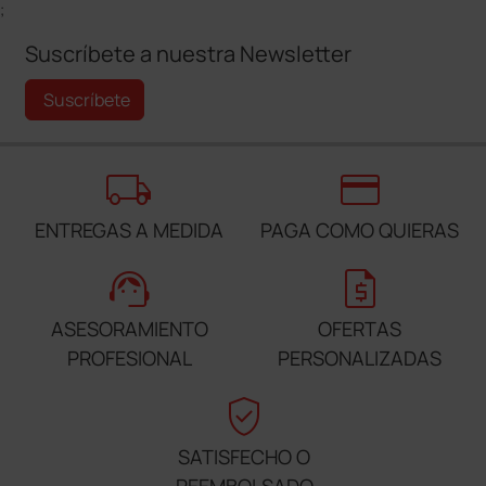
;
Suscríbete a nuestra Newsletter
Suscríbete
local_shipping
credit_card
ENTREGAS A MEDIDA
PAGA COMO QUIERAS
support_agent
request_quote
ASESORAMIENTO
OFERTAS
PROFESIONAL
PERSONALIZADAS
verified_user
SATISFECHO O
REEMBOLSADO