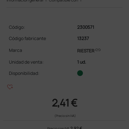
Código:
2300571
Código fabricante
13237
link
Marca
RIESTER
Unidad de venta
:
1 ud.
Disponibilidad:
heart_plus
2,41 €
(Precio sin IVA)
2,92 €
Precio con IVA