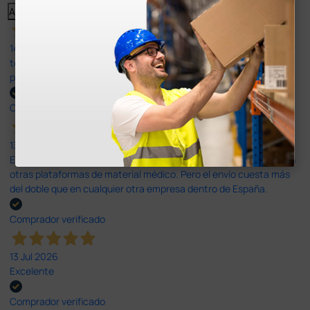
Anterior
Siguiente
14 Jul 2026
todo correcto. podria señalar que un poco caro los portes y el
plazo de entrega se alarga.
Comprador verificado
13 Jul 2026
Es fácil hacer el pedido. El producto, bastante mas barato que en
otras plataformas de material médico. Pero el envío cuesta más
del doble que en cualquier otra empresa dentro de España.
Comprador verificado
13 Jul 2026
Excelente
Comprador verificado