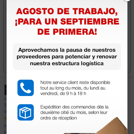
Envía ahora mismo tu pregunta a los colegas que ya
han adquirido este producto.
Envía tu pregunta
4,4
/5
597
opiniones
Nuestras reseñas de 4 y 5 estrellas.
Haga clic aquí para leerlos todos >