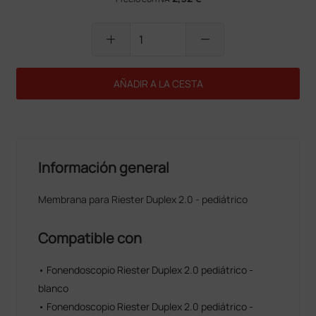
add
remove
AÑADIR A LA CESTA
Información general
Membrana para Riester Duplex 2.0 - pediátrico
Compatible con
• Fonendoscopio Riester Duplex 2.0 pediátrico -
blanco
• Fonendoscopio Riester Duplex 2.0 pediátrico -