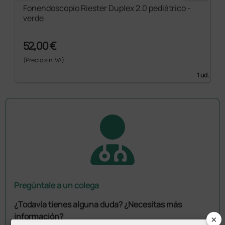
Fonendoscopio Riester Duplex 2.0 pediátrico -
verde
52,00 €
(Precio sin IVA)
1 ud.
Pregúntale a un colega
¿Todavía tienes alguna duda? ¿Necesitas más
información?
×