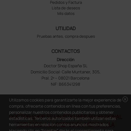
Pedidos y Factura
Lista de deseos
Mis datos
UTILIDAD
Pruebas antes, compra despues
CONTACTOS
Dirección
Doctor Shop España SL
Domicilio Social: Calle Muntaner, 305,
Pral. 2ª – 08021 Barcelona
NIF: B66341298
cancel
Utilizamos cookies para garantizarte la mejor experiencia de
compra, ofrecerte contenidos en línea con tus preferencias,
personalizar nuestros contenidos publicitarios y obtener
DOCTOR SHOP ES UN SITIO WEB PROFESIONAL
estadísticas. Terceros autorizados también utilizan estas
DEDICADO A LA PROFESIÓN MÉDICA Y LA
herramientas en relación con los anuncios mostrados.
Haciendo clic en “Aceptar” darás el consentimiento para