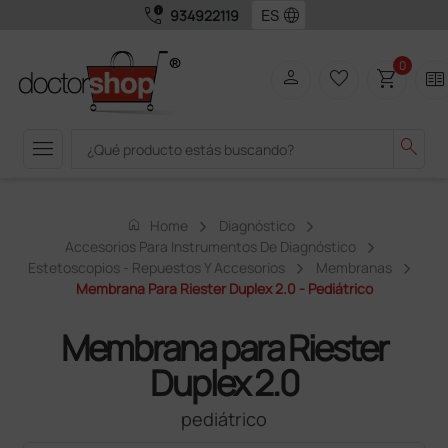
call_quality
language
934922119
0
person
favorite_border
shopping_cart
two_pager
menu
search
home
Home
Diagnóstico
Accesorios Para Instrumentos De Diagnóstico
Estetoscopios - Repuestos Y Accesorios
Membranas
Membrana Para Riester Duplex 2.0 - Pediátrico
Membrana para Riester
Duplex 2.0
pediátrico