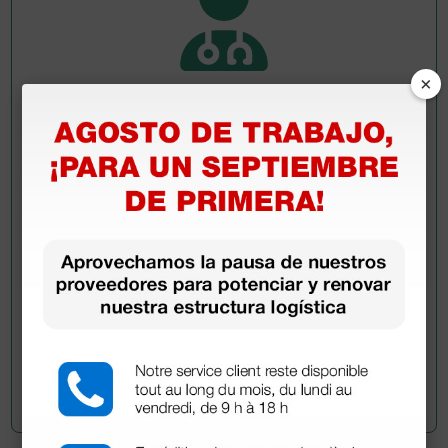
×
Pregúntale a un colega
¿Todavía tienes alguna duda? ¿Necesitas más
información?
Envía ahora mismo tu pregunta a los colegas que ya
han adquirido este producto.
Envía tu pregunta