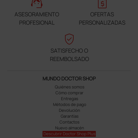
support_agent
request_quote
ASESORAMIENTO
OFERTAS
PROFESIONAL
PERSONALIZADAS
verified_user
SATISFECHO O
REEMBOLSADO
MUNDO DOCTOR SHOP
Quiénes somos
Cómo comprar
Entregas
Métodos de pago
Devolución
Garantías
Contactos
Nuevo almacén
Descubrir Doctor Shop Plus