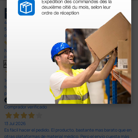
4,4
/5
597
opiniones
Nuestras reseñas de 4 y 5 estrellas.
Haga clic aquí para leerlos todos >
Anterior
Siguiente
14 Jul 2026
todo correcto. podria señalar que un poco caro los portes y el
plazo de entrega se alarga.
Comprador verificado
13 Jul 2026
Es fácil hacer el pedido. El producto, bastante mas barato que en
otras plataformas de material médico. Pero el envío cuesta más