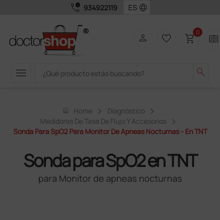
call_quality
language
934922119
0
person
favorite_border
shopping_cart
two_pager
menu
search
home
Home
Diagnóstico
Medidores De Tasa De Flujo Y Accesorios
Sonda Para SpO2 Para Monitor De Apneas Nocturnas - En TNT
Sonda para SpO2 en TNT
para Monitor de apneas nocturnas