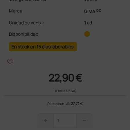
link
Marca
GIMA
Unidad de venta
:
1 ud.
Disponibilidad:
En stock en 15 días laborables.
heart_plus
22,90 €
(Precio sin IVA)
27,71 €
Precio con IVA
add
remove