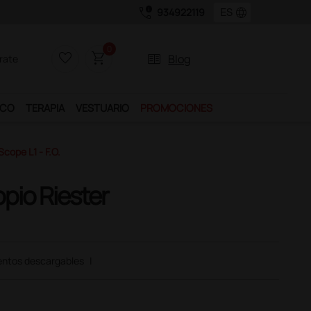
call_quality
language
934922119
0
favorite_border
shopping_cart
two_pager
Blog
rate
ICO
TERAPIA
VESTUARIO
PROMOCIONES
cope L1 - F.O.
pio Riester
ntos descargables
|