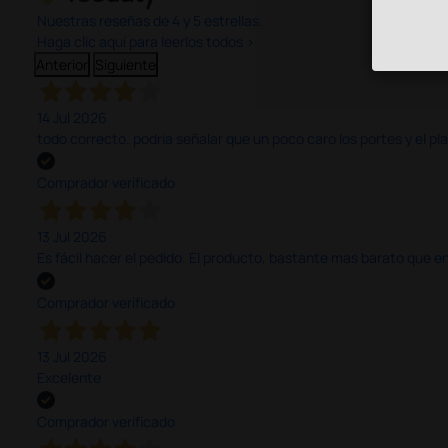
Nuestras reseñas de 4 y 5 estrellas.
Haga clic aquí para leerlos todos >
Anterior
Siguiente
14 Jul 2026
todo correcto. podria señalar que un poco caro los portes y el pl
Comprador verificado
13 Jul 2026
Es fácil hacer el pedido. El producto, bastante mas barato que 
Comprador verificado
13 Jul 2026
Excelente
Comprador verificado