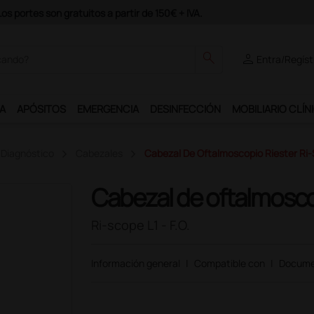
odrás disfrutar de muchos servicios exclusivos.
search
person
Entra/Regíst
A
APÓSITOS
EMERGENCIA
DESINFECCIÓN
MOBILIARIO CLÍN
 Diagnóstico
Cabezales
Cabezal De Oftalmoscopio Riester Ri-S
Cabezal de oftalmosco
Ri-scope L1 - F.O.
Información general
|
Compatible con
|
Docume