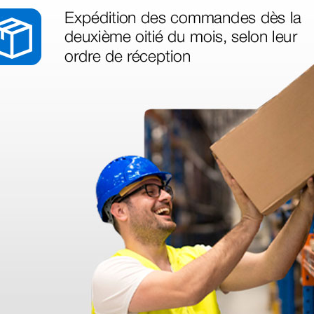
1 ud.
1 ud.
as más
legas que ya