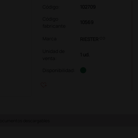
Código:
102709
Código
10569
fabricante
link
Marca
RIESTER
Unidad de
1 ud.
venta
:
Disponibilidad:
heart_plus
ocumentos descargables