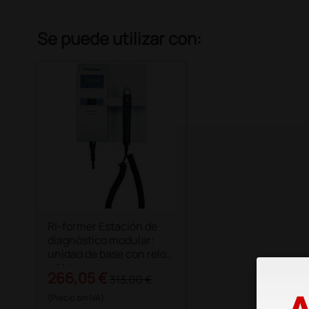
Se puede utilizar con:
Ri-former Estación de
diagnóstico modular:
unidad de base con reloj
+ 1 Mango
266,05 €
313,00 €
(Precio sin IVA)