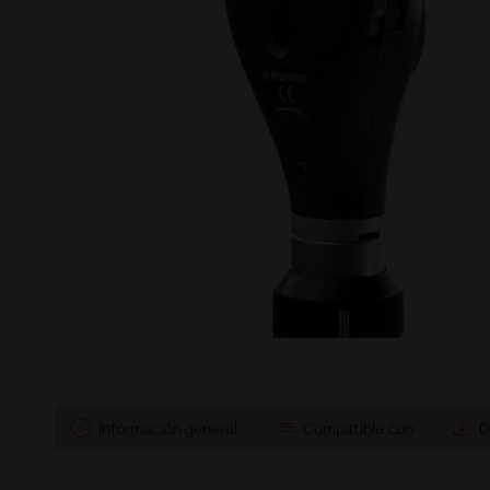
info
list
save_alt
Información general
Compatible con
D