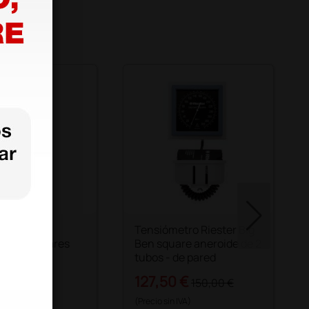
ador de
Tensiómetro Riester Big
os auriculares
Ben square aneroide de 2
tubos - de pared
€
127,50 €
150,00 €
 IVA)
(Precio sin IVA)