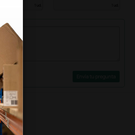
1 ud.
1 ud.
Envía tu pregunta