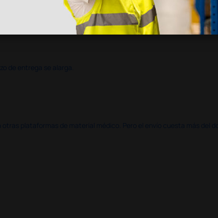
azo de entrega se alarga.
en otras plataformas de material médico. Pero el envío cuesta más del 