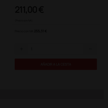
211,00 €
(Precio sin IVA)
255,31 €
Precio con IVA
add
remove
AÑADIR A LA CESTA