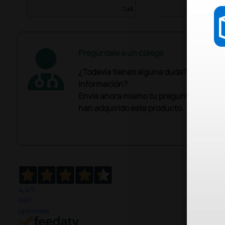
1 ud.
Pregúntale a un colega
¿Todavía tienes alguna duda? ¿Necesit
información?
Envía ahora mismo tu pregunta a los co
han adquirido este producto.
4,4
/5
597
opiniones