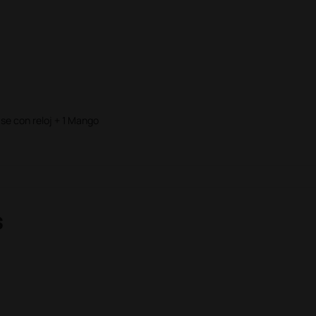
se con reloj + 1 Mango
s