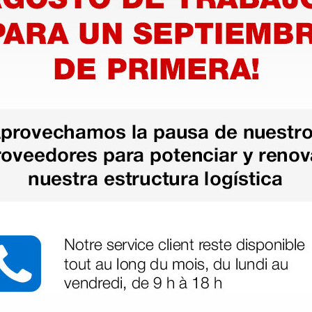
copio
Cabezal de Retinoscopio
Dispens
1 - F.O.
Riester Ri-Scope F.O.
espécul
Riester
206,00 €
48,50 
€
(Precio sin IVA)
(Precio sin