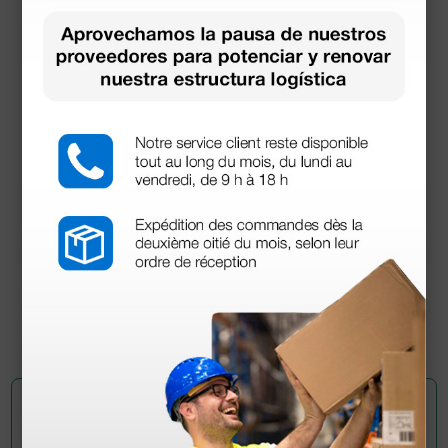
Tiras de orina COMBI SCREEN PLUS -
11 parámetros - 100 tiras
19,72 €
29,00 €
(Precio sin IVA)
100 uds.