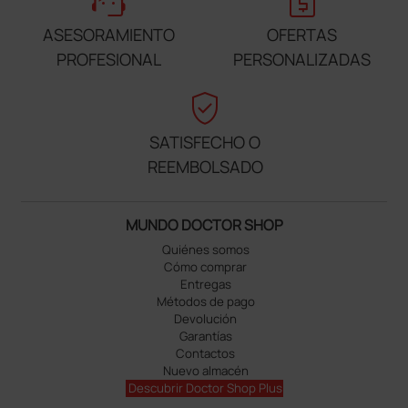
support_agent
request_quote
ASESORAMIENTO
OFERTAS
PROFESIONAL
PERSONALIZADAS
verified_user
SATISFECHO O
REEMBOLSADO
MUNDO DOCTOR SHOP
Quiénes somos
Cómo comprar
Entregas
Métodos de pago
Devolución
Garantías
Contactos
Nuevo almacén
Descubrir Doctor Shop Plus