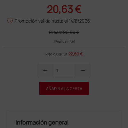
20,63 €
schedule
Promoción válida hasta el 14/8/2026
Precio
29,90 €
(Precio sin IVA)
22,69 €
Precio con IVA
add
remove
AÑADIR A LA CESTA
Información general