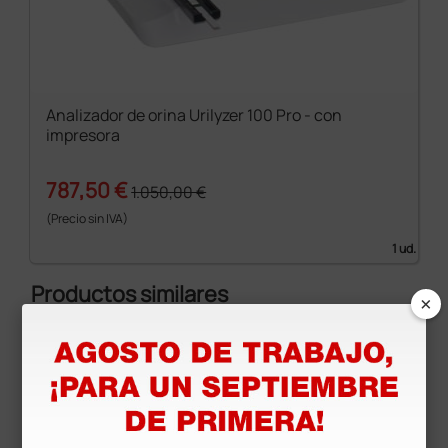
Analizador de orina Urilyzer 100 Pro - con
impresora
787,50 €
1.050,00 €
(Precio sin IVA)
1 ud.
Productos similares
×