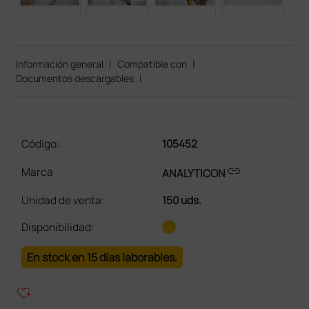
Información general
|
Compatible con
|
Documentos descargables
|
Código:
105452
link
Marca
ANALYTICON
Unidad de venta
:
150 uds.
Disponibilidad:
En stock en 15 días laborables.
heart_plus