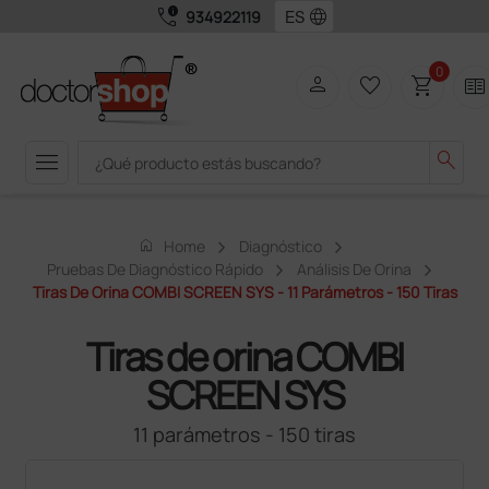
call_quality
language
934922119
0
person
favorite_border
shopping_cart
two_pager
menu
search
home
Home
Diagnóstico
Pruebas De Diagnóstico Rápido
Análisis De Orina
Tiras De Orina COMBI SCREEN SYS - 11 Parámetros - 150 Tiras
Tiras de orina COMBI
SCREEN SYS
11 parámetros - 150 tiras