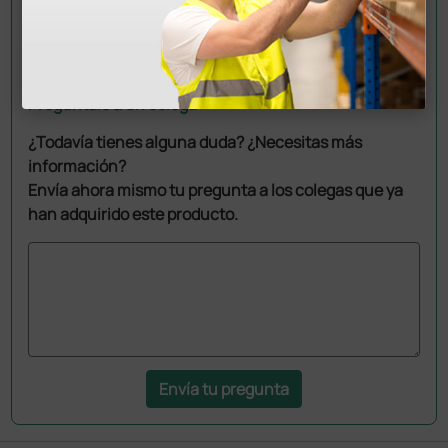
Pregúntale a un colega
¿Todavía tienes alguna duda? ¿Necesitas más
información?
Envía ahora mismo tu pregunta a los colegas que ya
han adquirido este producto.
Envía tu pregunta