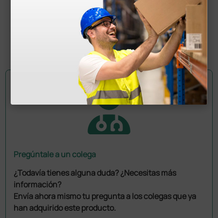
787,50 €
1.050,00 €
(Precio sin IVA)
1 ud.
Pregúntale a un colega
¿Todavía tienes alguna duda? ¿Necesitas más
información?
Envía ahora mismo tu pregunta a los colegas que ya
han adquirido este producto.