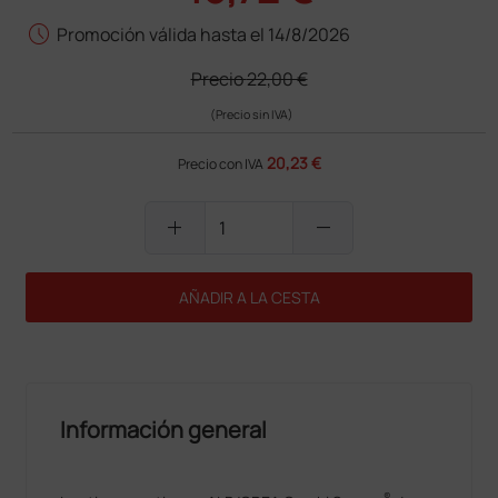
schedule
Promoción válida hasta el 14/8/2026
Precio
22,00 €
(Precio sin IVA)
20,23 €
Precio con IVA
add
remove
AÑADIR A LA CESTA
Información general
®