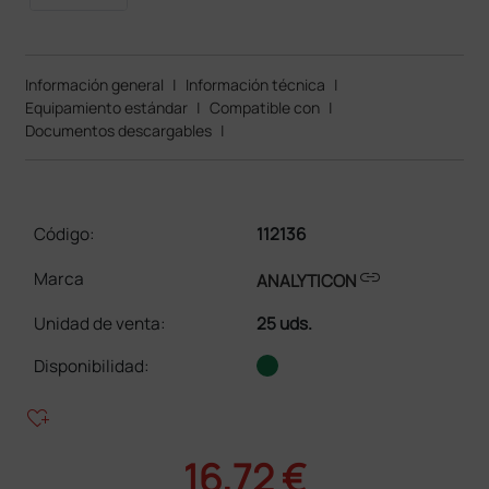
Información general
|
Información técnica
|
Equipamiento estándar
|
Compatible con
|
Documentos descargables
|
Código:
112136
link
Marca
ANALYTICON
Unidad de venta
:
25 uds.
Disponibilidad:
heart_plus
16,72 €