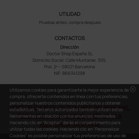
UTILIDAD
Pruebas antes, compra despues
CONTACTOS
Dirección
Doctor Shop España SL
Domicilio Social: Calle Muntaner, 305,
Pral. 2ª – 08021 Barcelona
NIF: B66341298
cancel
Utilizamos cookies para garantizarte la mejor experiencia de
compra, ofrecerte contenidos en línea con tus preferencias,
personalizar nuestros contenidos publicitarios y obtener
DOCTOR SHOP ES UN SITIO WEB PROFESIONAL
estadísticas. Terceros autorizados también utilizan estas
DEDICADO A LA PROFESIÓN MÉDICA Y LA
herramientas en relación con los anuncios mostrados.
Haciendo clic en “Aceptar” darás el consentimiento para
ASISTENCIA SANITARIA
utilizar todas las cookies. Haciendo clic en “Personalizar
Cookies” es posible personalizar tus preferencias de uso de