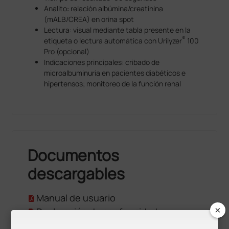
Analito: relación albúmina/creatinina
(mALB/CREA) en orina spot
Lectura: visual mediante tabla presente en la
®
etiqueta o lectura automática con Urilyzer
100
Pro (opcional)
Indicaciones principales: cribado de
microalbuminuria en pacientes diabéticos e
hipertensos; monitoreo de la función renal
Documentos
descargables
Manual de usuario
×
Declaración de conformidad