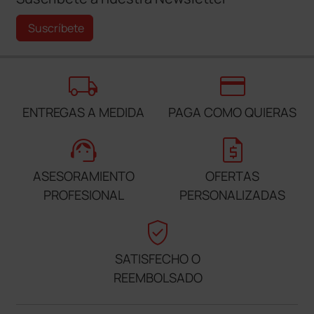
Suscríbete
local_shipping
credit_card
ENTREGAS A MEDIDA
PAGA COMO QUIERAS
support_agent
request_quote
ASESORAMIENTO
OFERTAS
PROFESIONAL
PERSONALIZADAS
verified_user
SATISFECHO O
REEMBOLSADO