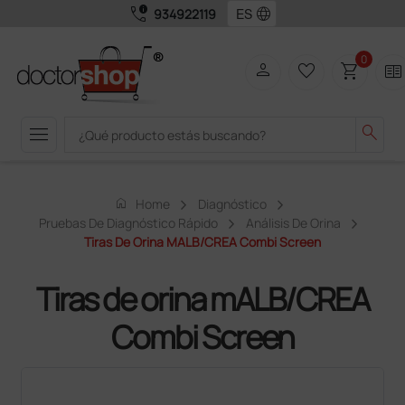
call_quality
language
934922119
0
person
favorite_border
shopping_cart
two_pager
menu
search
home
Home
Diagnóstico
Pruebas De Diagnóstico Rápido
Análisis De Orina
Tiras De Orina MALB/CREA Combi Screen
Tiras de orina mALB/CREA
Combi Screen