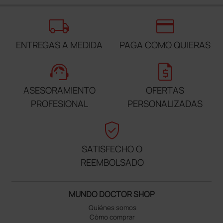
local_shipping
credit_card
ENTREGAS A MEDIDA
PAGA COMO QUIERAS
support_agent
request_quote
ASESORAMIENTO
OFERTAS
PROFESIONAL
PERSONALIZADAS
verified_user
SATISFECHO O
REEMBOLSADO
MUNDO DOCTOR SHOP
Quiénes somos
Cómo comprar