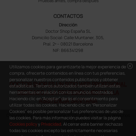
Pruebas antes, compra despues
CONTACTOS
Dirección
Doctor Shop España SL
Domicilio Social: Calle Muntaner, 305,
Pral. 2ª – 08021 Barcelona
NIF: B66341298
cancel
Utilizamos cookies para garantizarte la mejor experiencia de
compra, ofrecerte contenidos en línea con tus preferencias,
personalizar nuestros contenidos publicitarios y obtener
DOCTOR SHOP ES UN SITIO WEB PROFESIONAL
estadísticas. Terceros autorizados también utilizan estas
DEDICADO A LA PROFESIÓN MÉDICA Y LA
herramientas en relación con los anuncios mostrados.
Haciendo clic en “Aceptar” darás el consentimiento para
ASISTENCIA SANITARIA
utilizar todas las cookies. Haciendo clic en “Personalizar
Cookies” es posible personalizar tus preferencias de uso de
Copyright Doctor Shop España 2005-2026 - Todos los derechos
las cookies. Para más información puedes visitar la página
reservados - NIF.: B66341298
Cookies policy
y
Privacidad
. Al cerrar este banner rechazas
todas las cookies excepto las estrictamente necesarias