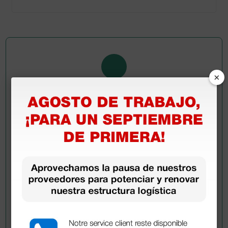
×
Pregúntale a un colega
¿Todavía tienes alguna duda? ¿Necesitas más
información?
Envía ahora mismo tu pregunta a los colegas que ya
han adquirido este producto.