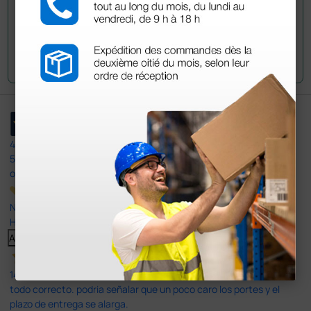
Envía tu pregunta
4,4
/5
597
opiniones
Nuestras reseñas de 4 y 5 estrellas.
Haga clic aquí para leerlos todos >
Anterior
Siguiente
14 Jul 2026
todo correcto. podria señalar que un poco caro los portes y el
plazo de entrega se alarga.