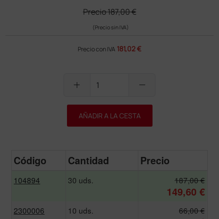
Precio
187,00 €
(Precio sin IVA)
181,02 €
Precio con IVA
add
remove
AÑADIR A LA CESTA
Código
Cantidad
Precio
104894
30 uds.
187,00 €
149,60 €
2300006
10 uds.
66,00 €