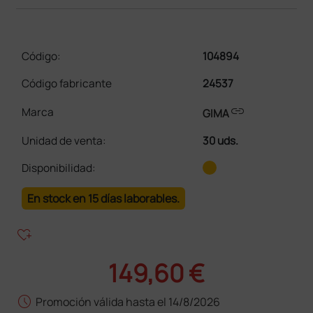
Código:
104894
Código fabricante
24537
link
Marca
GIMA
Unidad de venta
:
30 uds.
Disponibilidad:
En stock en 15 días laborables.
heart_plus
149,60 €
schedule
Promoción válida hasta el 14/8/2026