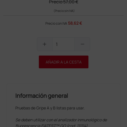
Precio
57,00 €
(Precio sin IVA)
58,62 €
Precio con IVA
add
remove
AÑADIR A LA CESTA
Información general
Pruebas de Gripe A y B listas para usar.
Se deben utilizar con el analizador inmunológico de
fluorescencia FIATEST™ GO (cod. 111114).