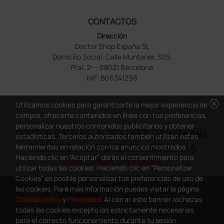
CONTACTOS
Dirección
Doctor Shop España SL
Domicilio Social: Calle Muntaner, 305,
Pral. 2ª – 08021 Barcelona
NIF: B66341298
cancel
Utilizamos cookies para garantizarte la mejor experiencia de
compra, ofrecerte contenidos en línea con tus preferencias,
personalizar nuestros contenidos publicitarios y obtener
DOCTOR SHOP ES UN SITIO WEB PROFESIONAL
estadísticas. Terceros autorizados también utilizan estas
DEDICADO A LA PROFESIÓN MÉDICA Y LA
herramientas en relación con los anuncios mostrados.
Haciendo clic en “Aceptar” darás el consentimiento para
ASISTENCIA SANITARIA
utilizar todas las cookies. Haciendo clic en “Personalizar
Cookies” es posible personalizar tus preferencias de uso de
Copyright Doctor Shop España 2005-2026 - Todos los derechos
las cookies. Para más información puedes visitar la página
reservados - NIF.: B66341298
Cookies policy
y
Privacidad
. Al cerrar este banner rechazas
todas las cookies excepto las estrictamente necesarias
para el correcto funcionamiento durante tu sesión.