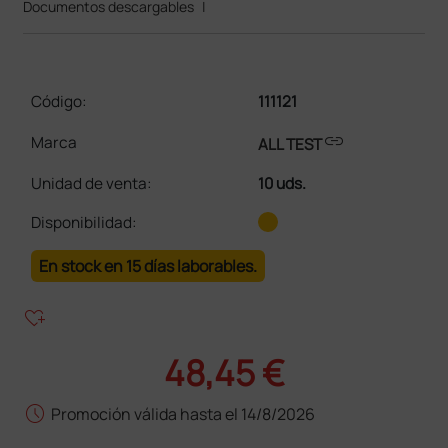
Documentos descargables
|
Código:
111121
link
Marca
ALL TEST
Unidad de venta
:
10 uds.
Disponibilidad:
En stock en 15 días laborables.
heart_plus
48,45 €
schedule
Promoción válida hasta el 14/8/2026