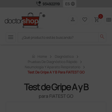
call_quality
language
934922119
0
person
favorite_border
shopping_cart
two_pager
menu
search
home
Home
Diagnóstico
Pruebas De Diagnóstico Rápido
Neumología Y Aparato Respiratorio
Test De Gripe A Y B Para FIATEST GO
Test de Gripe A y B
para FIATEST GO