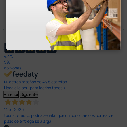
Envía tu pregunta
4,4
/5
597
opiniones
Nuestras reseñas de 4 y 5 estrellas.
Haga clic aquí para leerlos todos >
Anterior
Siguiente
14 Jul 2026
todo correcto. podria señalar que un poco caro los portes y el
plazo de entrega se alarga.