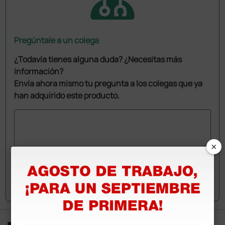
Pregúntale a un colega
¿Todavía tienes alguna duda? ¿Necesitas más
información?
Envía ahora mismo tu pregunta a los colegas que ya
han adquirido este producto.
×
Envía tu pregunta