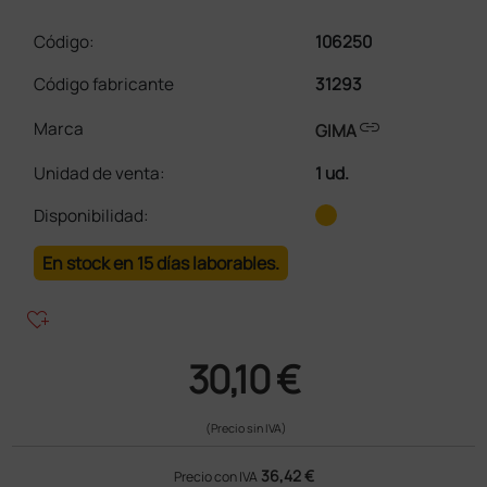
Código:
106250
Código fabricante
31293
link
Marca
GIMA
Unidad de venta
:
1 ud.
Disponibilidad:
En stock en 15 días laborables.
heart_plus
30,10 €
(Precio sin IVA)
36,42 €
Precio con IVA