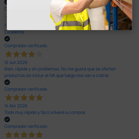
Comprador verificado
13 Jul 2026
Excelente
Comprador verificado
12 Jun 2026
Bien, rápida y sin problemas. No me gusta que se oferten
productos sin incluir el IVA que luego nos van a cobrar.
Comprador verificado
14 Abr 2026
Todo muy rápido y fácil,volveré a comprar.
Comprador verificado