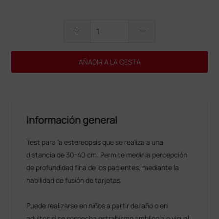
add
remove
AÑADIR A LA CESTA
Información general
Test para la estereopsis que se realiza a una
distancia de 30-40 cm. Permite medir la percepción
de profundidad fina de los pacientes, mediante la
habilidad de fusión de tarjetas.
Puede realizarse en niños a partir del año o en
adultos si se sospecha estrabismo ambliopía o visual