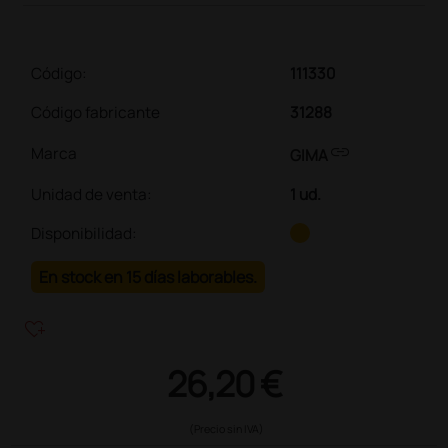
Código:
111330
Código fabricante
31288
link
Marca
GIMA
Unidad de venta
:
1 ud.
Disponibilidad:
En stock en 15 días laborables.
heart_plus
26,20 €
(Precio sin IVA)