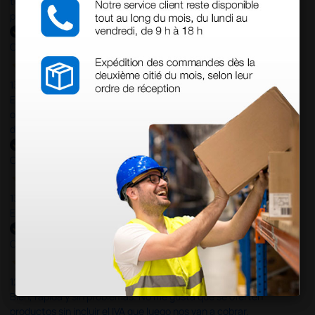
todo correcto. podria señalar que un poco caro los portes y el
plazo de entrega se alarga.
Comprador verificado
13 Jul 2026
Es fácil hacer el pedido. El producto, bastante mas barato que en
otras plataformas de material médico. Pero el envío cuesta más
del doble que en cualquier otra empresa dentro de España.
Comprador verificado
13 Jul 2026
Excelente
Comprador verificado
12 Jun 2026
Bien, rápida y sin problemas. No me gusta que se oferten
productos sin incluir el IVA que luego nos van a cobrar.