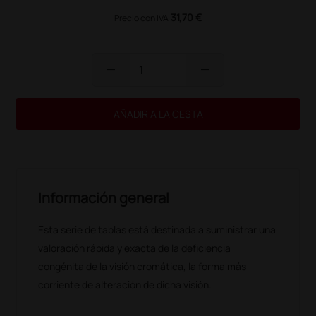
31,70 €
Precio con IVA
add
remove
AÑADIR A LA CESTA
Información general
Esta serie de tablas está destinada a suministrar una
valoración rápida y exacta de la deficiencia
congénita de la visión cromática, la forma más
corriente de alteración de dicha visión.