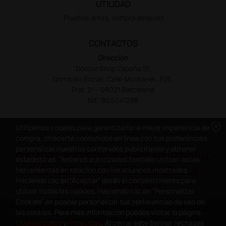
UTILIDAD
Pruebas antes, compra despues
CONTACTOS
Dirección
Doctor Shop España SL
Domicilio Social: Calle Muntaner, 305,
Pral. 2ª – 08021 Barcelona
NIF: B66341298
cancel
Utilizamos cookies para garantizarte la mejor experiencia de
compra, ofrecerte contenidos en línea con tus preferencias,
personalizar nuestros contenidos publicitarios y obtener
DOCTOR SHOP ES UN SITIO WEB PROFESIONAL
estadísticas. Terceros autorizados también utilizan estas
DEDICADO A LA PROFESIÓN MÉDICA Y LA
herramientas en relación con los anuncios mostrados.
Haciendo clic en “Aceptar” darás el consentimiento para
ASISTENCIA SANITARIA
utilizar todas las cookies. Haciendo clic en “Personalizar
Cookies” es posible personalizar tus preferencias de uso de
Copyright Doctor Shop España 2005-2026 - Todos los derechos
las cookies. Para más información puedes visitar la página
reservados - NIF.: B66341298
Cookies policy
y
Privacidad
. Al cerrar este banner rechazas