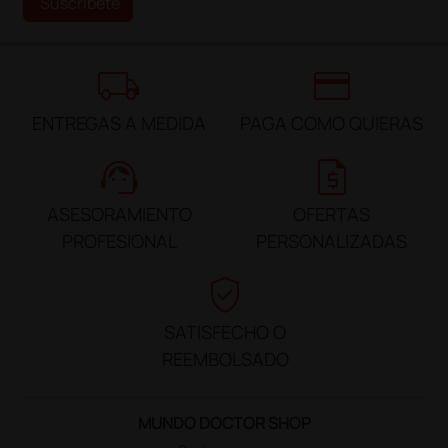
Suscríbete
local_shipping
credit_card
ENTREGAS A MEDIDA
PAGA COMO QUIERAS
support_agent
request_quote
ASESORAMIENTO
OFERTAS
PROFESIONAL
PERSONALIZADAS
verified_user
SATISFECHO O
REEMBOLSADO
MUNDO DOCTOR SHOP