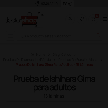
call_quality
language
934922119
0
person
favorite_border
shopping_cart
two_pager
menu
search
home
Home
Diagnóstico
Pruebas De Diagnóstico Rápido
Pruebas De Función Visual
Prueba De Ishihara Gima Para Adultos - 15 Láminas
Prueba de Ishihara Gima
para adultos
15 láminas