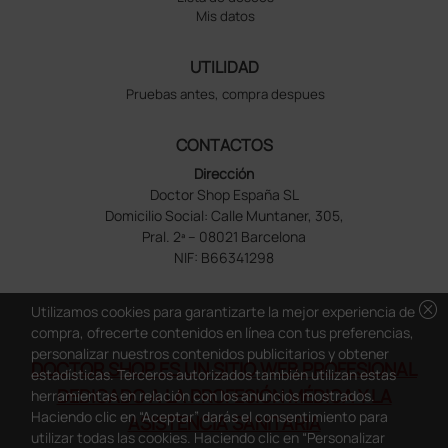
Mis datos
UTILIDAD
Pruebas antes, compra despues
CONTACTOS
Dirección
Doctor Shop España SL
Domicilio Social: Calle Muntaner, 305,
Pral. 2ª – 08021 Barcelona
NIF: B66341298
cancel
Utilizamos cookies para garantizarte la mejor experiencia de
compra, ofrecerte contenidos en línea con tus preferencias,
personalizar nuestros contenidos publicitarios y obtener
DOCTOR SHOP ES UN SITIO WEB PROFESIONAL
estadísticas. Terceros autorizados también utilizan estas
DEDICADO A LA PROFESIÓN MÉDICA Y LA
herramientas en relación con los anuncios mostrados.
Haciendo clic en “Aceptar” darás el consentimiento para
ASISTENCIA SANITARIA
utilizar todas las cookies. Haciendo clic en “Personalizar