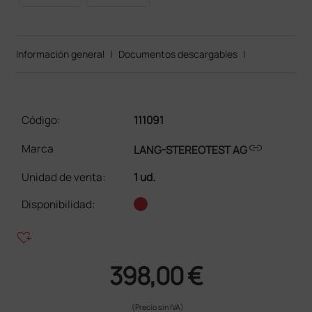
Información general
|
Documentos descargables
|
Código:
111091
link
Marca
LANG-STEREOTEST AG
Unidad de venta
:
1 ud.
Disponibilidad:
heart_plus
398,00 €
(Precio sin IVA)