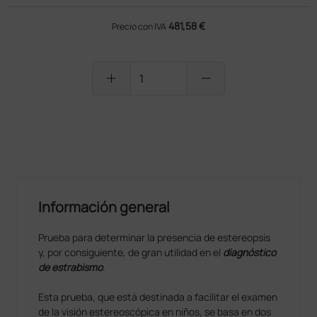
481,58 €
Precio con IVA
add
remove
PRODUCTO NO DISPONIBLE
Información general
Prueba para determinar la presencia de estereopsis
y, por consiguiente, de gran utilidad en el
diagnóstico
de estrabismo
.
Esta prueba, que está destinada a facilitar el examen
de la visión estereoscópica en niños, se basa en dos