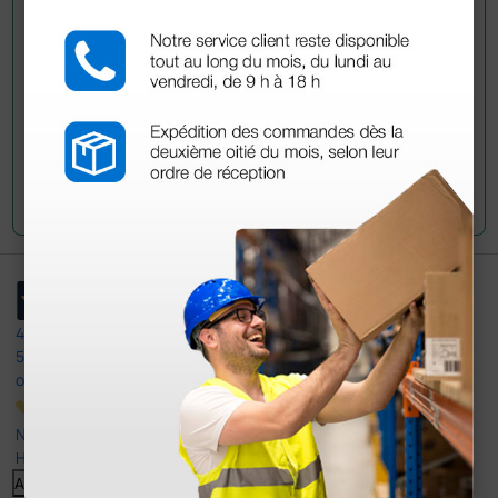
han adquirido este producto.
Envía tu pregunta
4,4
/5
597
opiniones
Nuestras reseñas de 4 y 5 estrellas.
Haga clic aquí para leerlos todos >
Anterior
Siguiente