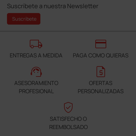
Suscríbete a nuestra Newsletter
Suscríbete
local_shipping
credit_card
ENTREGAS A MEDIDA
PAGA COMO QUIERAS
support_agent
request_quote
ASESORAMIENTO
OFERTAS
PROFESIONAL
PERSONALIZADAS
verified_user
SATISFECHO O
REEMBOLSADO