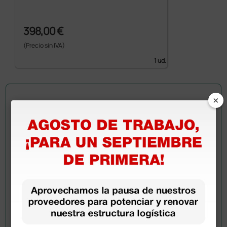
398,00 €
(Precio sin IVA)
1 ud.
×
Pregúntale a un colega
¿Todavía tienes alguna duda? ¿Necesitas más
información?
Envía ahora mismo tu pregunta a los colegas que ya