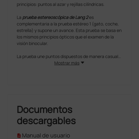
principios: puntos al azar y rejillas cilíndricas.
La
prueba estereoscópica de Lang 2
es
complementaria a la prueba estéreo 1 (gato, coche,
estrella) y supone un avance. Esta prueba se basa en
los mismos principios ópticos que el examen de la
visión binocular.
La prueba une puntos dispuestos de manera casual
con un patrón de lentes, y ha sido diseñado para la
Mostrar más
evaluación rápida de la visión binocular para todas las
edades, incluso niños muy pequeños. La hoja se
presenta a distancia de lectura y se le pregunta al
paciente indicar lo que ve, mientras, es necesario
observar los movimientos oculares.
Documentos
Se presentan tres imágenes (elefante, coche y
cuarto de luna) que sólo se perciben en visión
descargables
binocular, además de una estrella que también puede
percibirse en visión monocular, pero que parece estar
en relieve si quien la mira utiliza la visión binocular
Manual de usuario