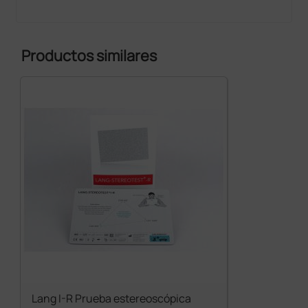
normal.
Muchos de los oftalmólogos y ortoptistas que usan la
prueba estereoscópica de Lang 1 demandan otra
Productos similares
prueba basada en el mismo principio para evitar los
problemas derivados de la memorización de las
figuras.
La estrella visible en visión monocular sirve para
atraer la atención de los más pequeños, a la vez que
proporciona la satisfacción de reconocer al menos
una figura a personas que no tienen visión
estereoscópica.
Lang I-R Prueba estereoscópica