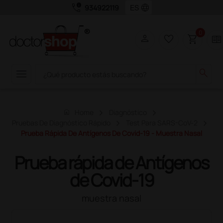
call_quality
language
934922119
0
person
favorite_border
shopping_cart
two_pager
menu
search
home
Home
Diagnóstico
Pruebas De Diagnóstico Rápido
Test Para SARS-CoV-2
Prueba Rápida De Antígenos De Covid-19 - Muestra Nasal
Prueba rápida de Antígenos
de Covid-19
muestra nasal