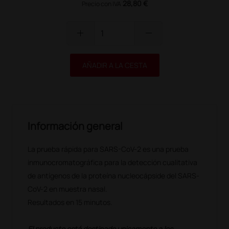
28,80 €
Precio con IVA
add
remove
AÑADIR A LA CESTA
Información general
La prueba rápida para SARS-CoV-2 es una prueba
inmunocromatográfica para la detección cualitativa
de antígenos de la proteína nucleocápside del SARS-
CoV-2 en muestra nasal.
Resultados en 15 minutos.
El producto está destinado unicamente a los