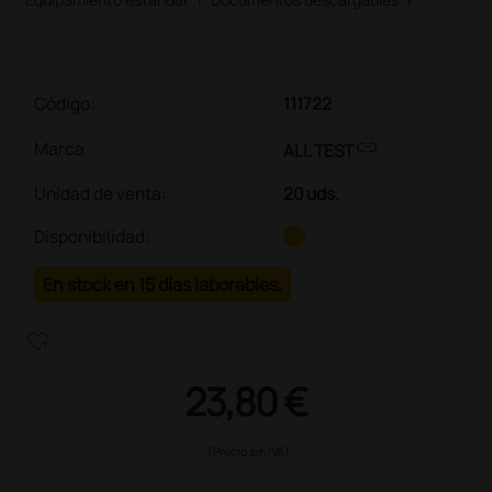
Código:
111722
link
Marca
ALL TEST
Unidad de venta
:
20 uds.
Disponibilidad:
En stock en 15 días laborables.
heart_plus
23,80 €
(Precio sin IVA)