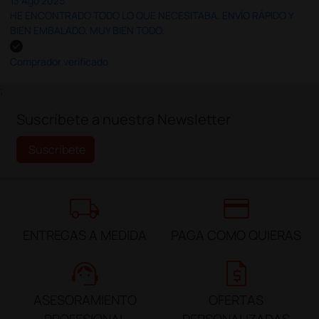
13 Ago 2025
HE ENCONTRADO TODO LO QUE NECESITABA. ENVÍO RÁPIDO Y
BIEN EMBALADO. MUY BIEN TODO.
Comprador verificado
;
Suscríbete a nuestra Newsletter
Suscríbete
local_shipping
credit_card
ENTREGAS A MEDIDA
PAGA COMO QUIERAS
support_agent
request_quote
ASESORAMIENTO
OFERTAS
PROFESIONAL
PERSONALIZADAS