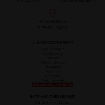
verified_user
SATISFECHO O
REEMBOLSADO
MUNDO DOCTOR SHOP
Quiénes somos
Cómo comprar
Entregas
Métodos de pago
Devolución
Garantías
Contactos
Nuevo almacén
Descubrir Doctor Shop Plus
INFORMACIONES LEGALES
POLÍTICA DE PRIVACIDAD