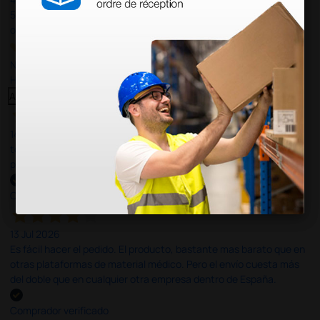
597
opiniones
Nuestras reseñas de 4 y 5 estrellas.
Haga clic aquí para leerlos todos >
Anterior
Siguiente
14 Jul 2026
todo correcto. podria señalar que un poco caro los portes y el
plazo de entrega se alarga.
Comprador verificado
13 Jul 2026
Es fácil hacer el pedido. El producto, bastante mas barato que en
otras plataformas de material médico. Pero el envío cuesta más
del doble que en cualquier otra empresa dentro de España.
Comprador verificado