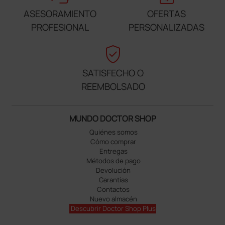
ASESORAMIENTO
OFERTAS
PROFESIONAL
PERSONALIZADAS
verified_user
SATISFECHO O
REEMBOLSADO
MUNDO DOCTOR SHOP
Quiénes somos
Cómo comprar
Entregas
Métodos de pago
Devolución
Garantías
Contactos
Nuevo almacén
Descubrir Doctor Shop Plus