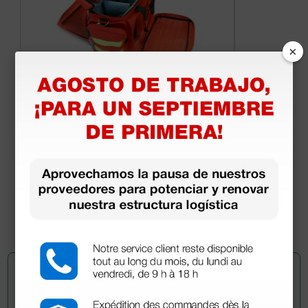
×
Bolsa Smart - pequeña - cordura - rojo
44,53 €
61,00 €
(Precio sin IVA)
1 ud.