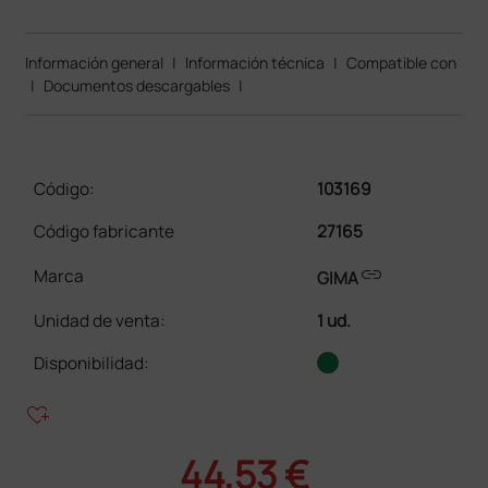
Información general
|
Información técnica
|
Compatible con
|
Documentos descargables
|
Código:
103169
Código fabricante
27165
link
Marca
GIMA
Unidad de venta
:
1 ud.
Disponibilidad:
heart_plus
44,53 €