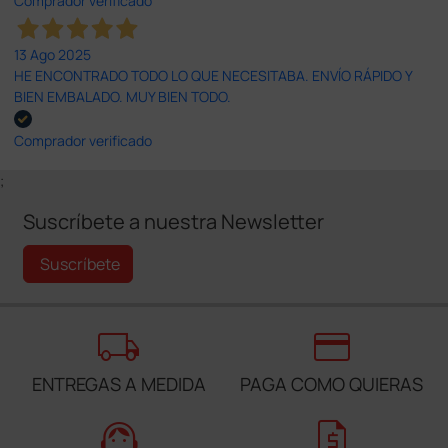
Comprador verificado
13 Ago 2025
HE ENCONTRADO TODO LO QUE NECESITABA. ENVÍO RÁPIDO Y
BIEN EMBALADO. MUY BIEN TODO.
Comprador verificado
;
Suscríbete a nuestra Newsletter
Suscríbete
local_shipping
credit_card
ENTREGAS A MEDIDA
PAGA COMO QUIERAS
support_agent
request_quote