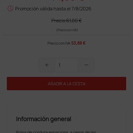
schedule
Promoción válida hasta el 7/8/2026
Precio
61,00 €
(Precio sin IVA)
53,88 €
Precio con IVA
add
remove
AÑADIR A LA CESTA
Información general
Bolsa de cordura espaciosa, a pesar de las