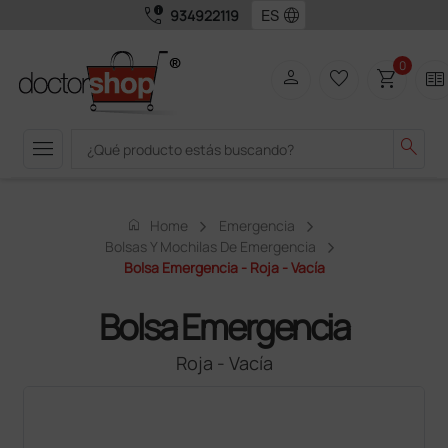
call_quality
language
934922119
0
person
favorite_border
shopping_cart
two_pager
menu
search
home
Home
Emergencia
Bolsas Y Mochilas De Emergencia
Bolsa Emergencia - Roja - Vacía
Bolsa Emergencia
Roja - Vacía