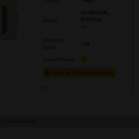
Código:
111450
CU MEDICAL
SYSTEMS
Marca
link
Unidad de
1 ud.
venta
:
Disponibilidad:
En stock en 15 días laborables.
heart_plus
ist
Compatible con