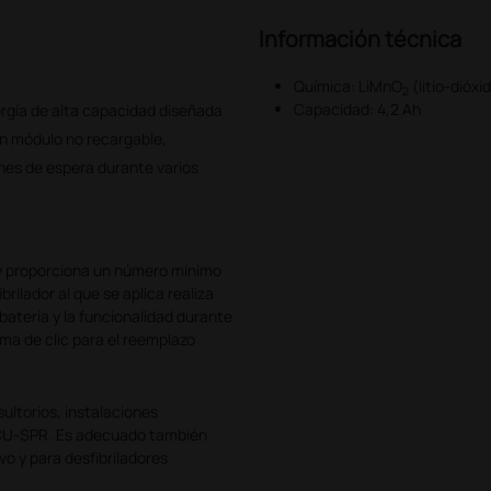
Información técnica
Química: LiMnO
(litio‑dióx
2
Capacidad: 4,2 Ah
rgía de alta capacidad diseñada
un módulo no recargable,
ones de espera durante varios
 y proporciona un número mínimo
ilador al que se aplica realiza
 batería y la funcionalidad durante
tema de clic para el reemplazo
ultorios, instalaciones
 CU‑SPR. Es adecuado también
vo y para desfibriladores