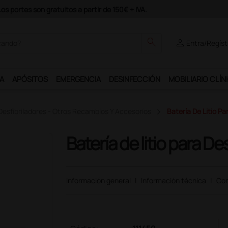
Únete al programa Ds Plus y podrás disfrutar de muchos servicios exc
search
person
Entra/Regíst
A
APÓSITOS
EMERGENCIA
DESINFECCIÓN
MOBILIARIO CLÍN
Desfibriladores - Otros Recambios Y Accesorios
Batería De Litio Pa
Batería de litio para D
Información general
|
Información técnica
|
Com