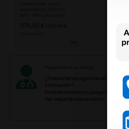
Desfibrilador semi-
automático I-PAD CU-
SPR - IP66 altamente
impermeable
976,80 €
1.320,00 €
(Precio sin IVA)
1 ud.
Pregúntale a un colega
¿Todavía tienes alguna duda? ¿Necesit
información?
Envía ahora mismo tu pregunta a los co
han adquirido este producto.