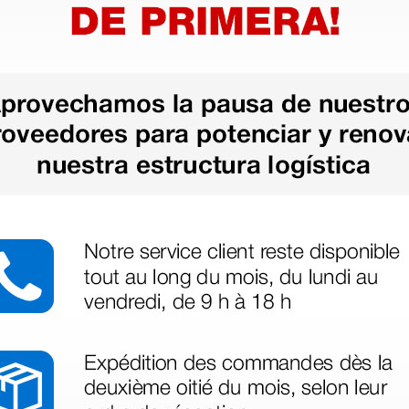
as más
legas que ya