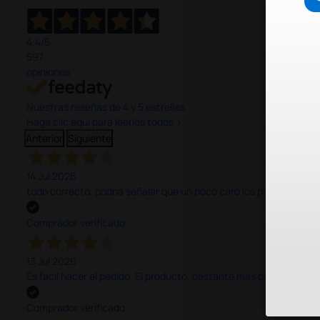
4,4
/5
597
opiniones
Nuestras reseñas de 4 y 5 estrellas.
Haga clic aquí para leerlos todos >
Anterior
Siguiente
14 Jul 2026
todo correcto. podria señalar que un poco caro los portes y el pl
Comprador verificado
13 Jul 2026
Es fácil hacer el pedido. El producto, bastante mas barato que 
Comprador verificado