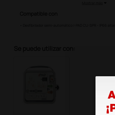
Mostrar más
Compatible con
• Desfibrilador semi-automático I-PAD CU-SPR - IP66 al
Se puede utilizar con: