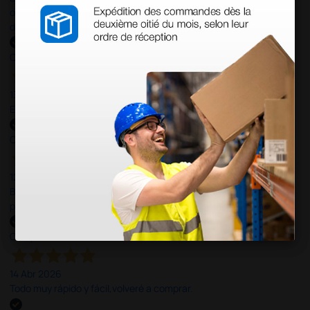
otras plataformas de material médico. Pero el envío cuesta más
del doble que en cualquier otra empresa dentro de España.
Comprador verificado
13 Jul 2026
Excelente
Comprador verificado
12 Jun 2026
Bien, rápida y sin problemas. No me gusta que se oferten
productos sin incluir el IVA que luego nos van a cobrar.
Comprador verificado
14 Abr 2026
Todo muy rápido y fácil,volveré a comprar.