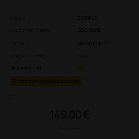
Código:
2200043
Código fabricante
DDC-50AE
link
Marca
DEFIBTECH
Unidad de venta
:
1 ud.
Disponibilidad:
En stock en 10 días laborables.
heart_plus
149,00 €
(Precio sin IVA)