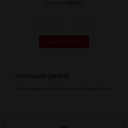
180,29 €
Precio con IVA
add
remove
AÑADIR A LA CESTA
Información general
Tarjeta memoria M+AUDIO para desfibrilador Lifeline