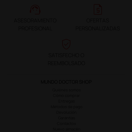
support_agent
request_quote
ASESORAMIENTO
OFERTAS
PROFESIONAL
PERSONALIZADAS
verified_user
SATISFECHO O
REEMBOLSADO
MUNDO DOCTOR SHOP
Quiénes somos
Cómo comprar
Entregas
Métodos de pago
Devolución
Garantías
Contactos
Nuevo almacén