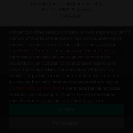
Domicilio Social: Calle Muntaner, 305,
Pral. 2ª – 08021 Barcelona
NIF: B66341298
cancel
Utilizamos cookies para garantizarte la mejor experiencia de
compra, ofrecerte contenidos en línea con tus preferencias,
personalizar nuestros contenidos publicitarios y obtener
DOCTOR SHOP ES UN SITIO WEB PROFESIONAL
estadísticas. Terceros autorizados también utilizan estas
DEDICADO A LA PROFESIÓN MÉDICA Y LA
herramientas en relación con los anuncios mostrados.
Haciendo clic en “Aceptar” darás el consentimiento para
ASISTENCIA SANITARIA
utilizar todas las cookies. Haciendo clic en “Personalizar
Cookies” es posible personalizar tus preferencias de uso de
Copyright Doctor Shop España 2005-2026 - Todos los derechos
las cookies. Para más información puedes visitar la página
reservados - NIF.: B66341298
Cookies policy
y
Privacidad
. Al cerrar este banner rechazas
todas las cookies excepto las estrictamente necesarias
para el correcto funcionamiento durante tu sesión.
Aceptar
0
This site is protected by reCAPTCHA and the Google
Privacy Policy
and
Personalizar
Terms of Service
apply.