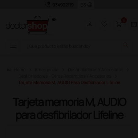
call_quality
language
934922119
0
person
favorite_border
shopping_cart
two_pager
menu
search
home
Home
Emergencia
Desfibriladores Y Accesorios
Desfibriladores - Otros Recambios Y Accesorios
Tarjeta Memoria M, AUDIO Para Desfibrilador Lifeline
Tarjeta memoria M, AUDIO
para desfibrilador Lifeline