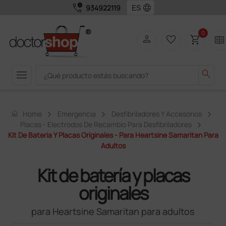
call_quality
language
934922119
0
person
favorite_border
shopping_cart
two_pager
menu
search
home
Home
Emergencia
Desfibriladores Y Accesorios
Placas - Electrodos De Recambio Para Desfibriladores
Kit De Batería Y Placas Originales - Para Heartsine Samaritan Para
Adultos
Kit de batería y placas
originales
para Heartsine Samaritan para adultos