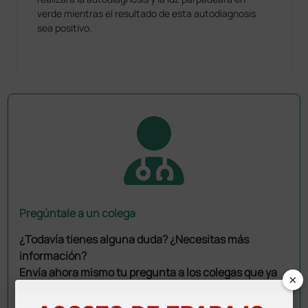
verde mientras el resultado de esta autodiagnosis
sea positivo.
Pregúntale a un colega
¿Todavía tienes alguna duda? ¿Necesitas más
información?
Envía ahora mismo tu pregunta a los colegas que ya
×
han adquirido este producto.