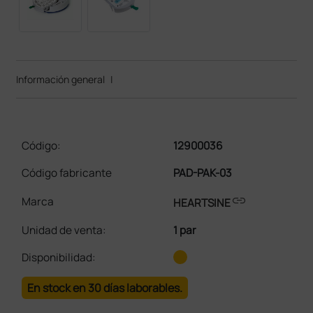
Información general
|
Código:
12900036
Código fabricante
PAD-PAK-03
link
Marca
HEARTSINE
Unidad de venta
:
1 par
Disponibilidad:
En stock en 30 días laborables.