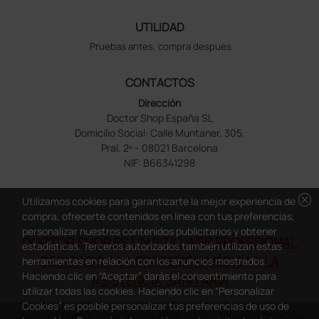
UTILIDAD
Pruebas antes, compra despues
CONTACTOS
Dirección
Doctor Shop España SL
Domicilio Social: Calle Muntaner, 305,
Pral. 2ª – 08021 Barcelona
NIF: B66341298
cancel
Utilizamos cookies para garantizarte la mejor experiencia de
compra, ofrecerte contenidos en línea con tus preferencias,
personalizar nuestros contenidos publicitarios y obtener
DOCTOR SHOP ES UN SITIO WEB PROFESIONAL
estadísticas. Terceros autorizados también utilizan estas
DEDICADO A LA PROFESIÓN MÉDICA Y LA
herramientas en relación con los anuncios mostrados.
Haciendo clic en “Aceptar” darás el consentimiento para
ASISTENCIA SANITARIA
utilizar todas las cookies. Haciendo clic en “Personalizar
Cookies” es posible personalizar tus preferencias de uso de
Copyright Doctor Shop España 2005-2026 - Todos los derechos