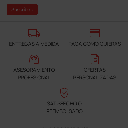
Suscríbete
local_shipping
credit_card
ENTREGAS A MEDIDA
PAGA COMO QUIERAS
support_agent
request_quote
ASESORAMIENTO
OFERTAS
PROFESIONAL
PERSONALIZADAS
verified_user
SATISFECHO O
REEMBOLSADO