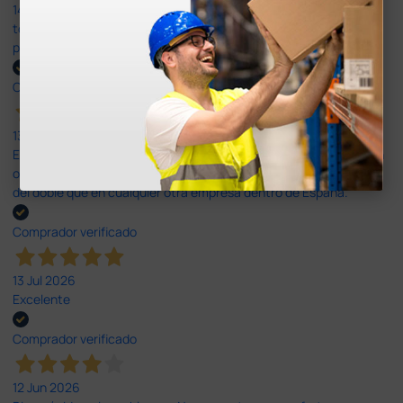
14 Jul 2026
todo correcto. podria señalar que un poco caro los portes y el
plazo de entrega se alarga.
Comprador verificado
13 Jul 2026
Es fácil hacer el pedido. El producto, bastante mas barato que en
otras plataformas de material médico. Pero el envío cuesta más
del doble que en cualquier otra empresa dentro de España.
Comprador verificado
13 Jul 2026
Excelente
Comprador verificado
12 Jun 2026