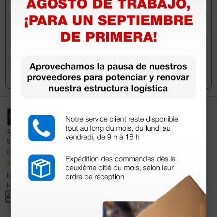
Envía tu pregunta
4,4
/5
597
opiniones
Nuestras reseñas de 4 y 5 estrellas.
Haga clic aquí para leerlos todos >
Anterior
Siguiente