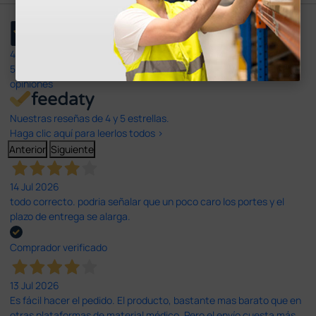
4,4
/5
597
opiniones
Nuestras reseñas de 4 y 5 estrellas.
Haga clic aquí para leerlos todos >
Anterior
Siguiente
14 Jul 2026
todo correcto. podria señalar que un poco caro los portes y el
plazo de entrega se alarga.
Comprador verificado
13 Jul 2026
Es fácil hacer el pedido. El producto, bastante mas barato que en
otras plataformas de material médico. Pero el envío cuesta más