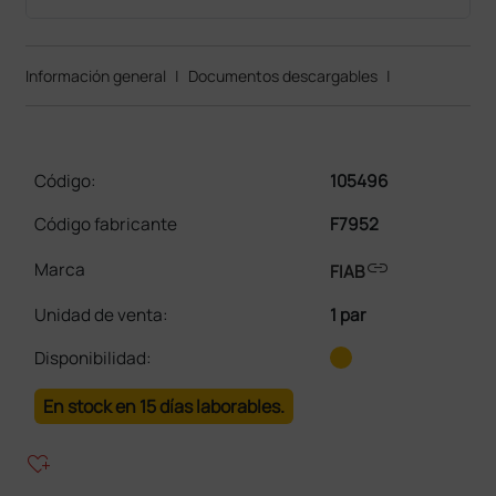
Información general
|
Documentos descargables
|
Código:
105496
Código fabricante
F7952
link
Marca
FIAB
Unidad de venta
:
1 par
Disponibilidad:
En stock en 15 días laborables.
heart_plus