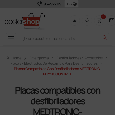
call_quality
language
934922119
0
person
favorite_border
shopping_cart
two_pager
menu
search
home
Home
Emergencia
Desfibriladores Y Accesorios
Placas - Electrodos De Recambio Para Desfibriladores
Placas Compatibles Con Desfibriladores MEDTRONIC-
PHYSIOCONTROL
Placas compatibles con
desfibriladores
MEDTRONIC-