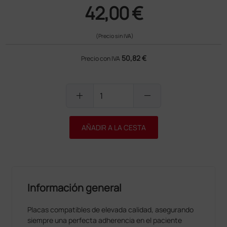
42,00 €
(Precio sin IVA)
50,82 €
Precio con IVA
add
remove
AÑADIR A LA CESTA
Información general
Placas compatibles de elevada calidad, asegurando
siempre una perfecta adherencia en el paciente