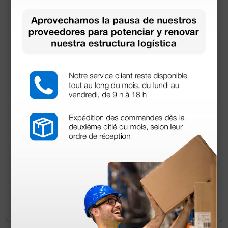
Pregúntale a un colega
¿Todavía tienes alguna duda? ¿Necesitas más
información?
Envía ahora mismo tu pregunta a los colegas que ya
han adquirido este producto.
Envía tu pregunta