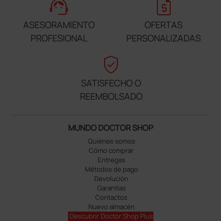
support_agent
request_quote
ASESORAMIENTO
OFERTAS
PROFESIONAL
PERSONALIZADAS
verified_user
SATISFECHO O
REEMBOLSADO
MUNDO DOCTOR SHOP
Quiénes somos
Cómo comprar
Entregas
Métodos de pago
Devolución
Garantías
Contactos
Nuevo almacén
Descubrir Doctor Shop Plus