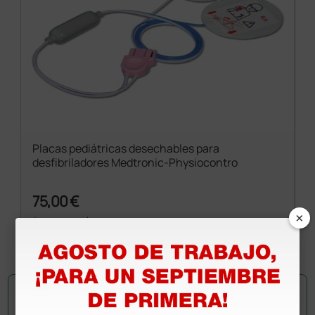
Placas pediátricas desechables para
desfibriladores Medtronic-Physiocontro
75,00 €
×
(Precio sin IVA)
1 par