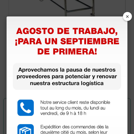
×
Camilla de traslado de pacientes fija - 110 kg de
carga
341,70 €
402,00 €
(Precio sin IVA)
1 ud.