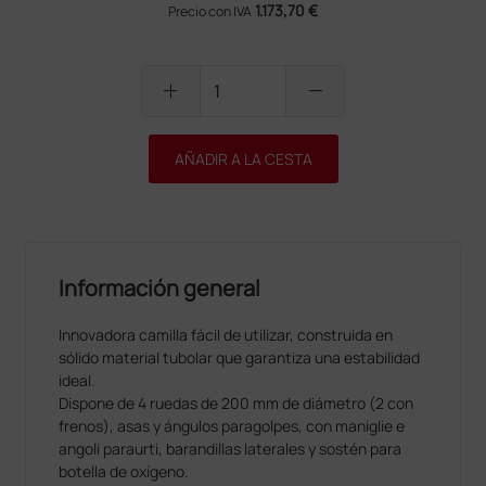
1.173,70 €
Precio con IVA
add
remove
AÑADIR A LA CESTA
Información general
Innovadora camilla fácil de utilizar, construida en
sólido material tubolar que garantiza una estabilidad
ideal.
Dispone de 4 ruedas de 200 mm de diámetro (2 con
frenos), asas y ángulos paragolpes, con maniglie e
angoli paraurti, barandillas laterales y sostén para
botella de oxígeno.