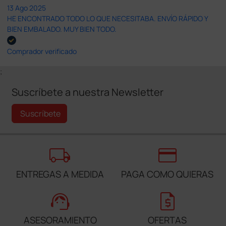
13 Ago 2025
HE ENCONTRADO TODO LO QUE NECESITABA. ENVÍO RÁPIDO Y
BIEN EMBALADO. MUY BIEN TODO.
Comprador verificado
;
Suscríbete a nuestra Newsletter
Suscríbete
local_shipping
credit_card
ENTREGAS A MEDIDA
PAGA COMO QUIERAS
support_agent
request_quote
ASESORAMIENTO
OFERTAS