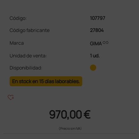
Código:
107797
Código fabricante
27804
link
Marca
GIMA
Unidad de venta
:
1 ud.
Disponibilidad:
En stock en 15 días laborables.
heart_plus
970,00 €
(Precio sin IVA)