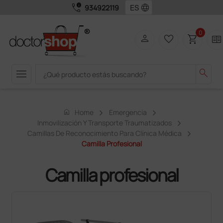
call_quality
language
934922119
0
person
favorite_border
shopping_cart
two_pager
menu
search
home
Home
Emergencia
Inmovilización Y Transporte Traumatizados
Camillas De Reconocimiento Para Clínica Médica
Camilla Profesional
Camilla profesional