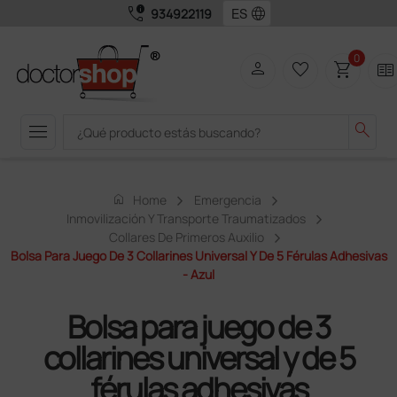
call_quality
language
934922119
0
person
favorite_border
shopping_cart
two_pager
menu
search
home
Home
Emergencia
Inmovilización Y Transporte Traumatizados
Collares De Primeros Auxilio
Bolsa Para Juego De 3 Collarines Universal Y De 5 Férulas Adhesivas
- Azul
Bolsa para juego de 3
collarines universal y de 5
férulas adhesivas