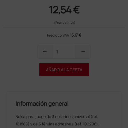
12,54 €
(Precio sin IVA)
15,17 €
Precio con IVA
add
remove
AÑADIR A LA CESTA
Información general
Bolsa para juego de 3 collarines universal (ref.
101888) y de 5 férulas adhesivas (ref. 102208).