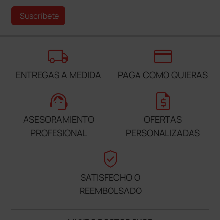
Suscríbete
local_shipping
credit_card
ENTREGAS A MEDIDA
PAGA COMO QUIERAS
support_agent
request_quote
ASESORAMIENTO
OFERTAS
PROFESIONAL
PERSONALIZADAS
verified_user
SATISFECHO O
REEMBOLSADO