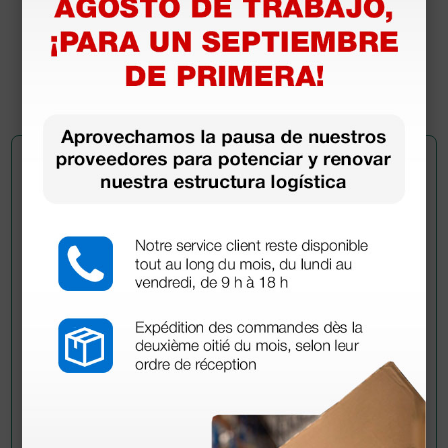
115,00 €
(Precio sin IVA)
1 kit
Pregúntale a un colega
¿Todavía tienes alguna duda? ¿Necesitas más
información?
Envía ahora mismo tu pregunta a los colegas que ya
han adquirido este producto.