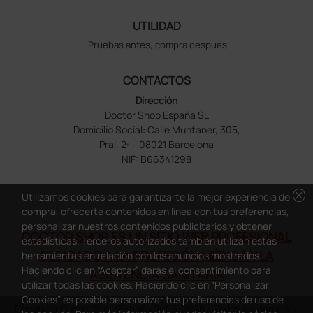
UTILIDAD
Pruebas antes, compra despues
CONTACTOS
Dirección
Doctor Shop España SL
Domicilio Social: Calle Muntaner, 305,
Pral. 2ª – 08021 Barcelona
NIF: B66341298
cancel
Utilizamos cookies para garantizarte la mejor experiencia de
compra, ofrecerte contenidos en línea con tus preferencias,
personalizar nuestros contenidos publicitarios y obtener
DOCTOR SHOP ES UN SITIO WEB PROFESIONAL
estadísticas. Terceros autorizados también utilizan estas
DEDICADO A LA PROFESIÓN MÉDICA Y LA
herramientas en relación con los anuncios mostrados.
Haciendo clic en “Aceptar” darás el consentimiento para
ASISTENCIA SANITARIA
utilizar todas las cookies. Haciendo clic en “Personalizar
Cookies” es posible personalizar tus preferencias de uso de
Copyright Doctor Shop España 2005-2026 - Todos los derechos