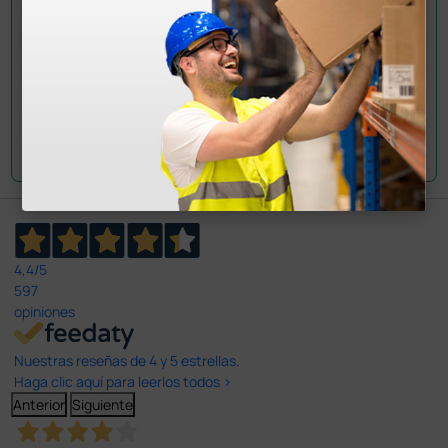
Envía tu pregunta
4,4
/5
597
opiniones
Nuestras reseñas de 4 y 5 estrellas.
Haga clic aquí para leerlos todos >
Anterior
Siguiente