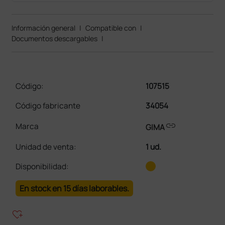
Información general
|
Compatible con
|
Documentos descargables
|
Código:
107515
Código fabricante
34054
link
Marca
GIMA
Unidad de venta
:
1 ud.
Disponibilidad:
En stock en 15 días laborables.
heart_plus