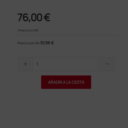
76,00 €
(Precio sin IVA)
91,96 €
Precio con IVA
add
remove
AÑADIR A LA CESTA