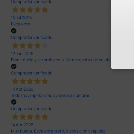
Comprador verificado
13 Jul 2026
Excelente
Comprador verificado
12 Jun 2026
Bien, rápida y sin problemas. No me gusta que se oferten productos
Comprador verificado
14 Abr 2026
Todo muy rápido y fácil,volveré a comprar.
Comprador verificado
14 Abr 2026
Muy buena. Excelente trato, disposición y rapidez