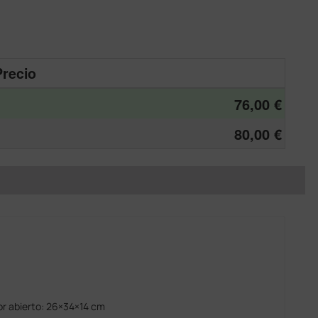
Precio
76,00 €
80,00 €
or abierto: 26×34×14 cm