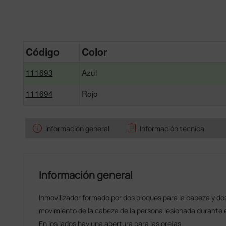
Código
Color
111693
Azul
111694
Rojo
info
assignment
Información general
Información técnica
Información general
Inmovilizador formado por dos bloques para la cabeza y dos
movimiento de la cabeza de la persona lesionada durante e
En los lados hay una abertura para las orejas.