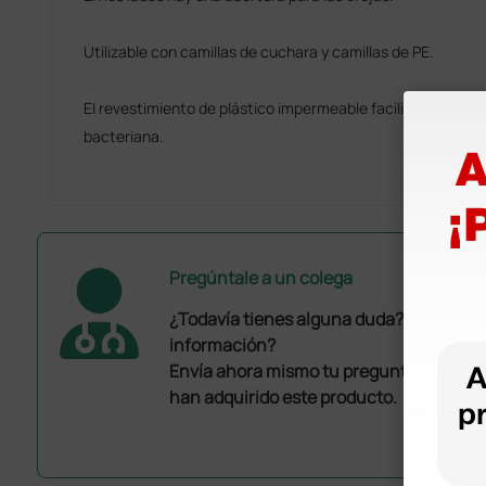
Utilizable con camillas de cuchara y camillas de PE.
El revestimiento de plástico impermeable facilita la limpieza
bacteriana.
Pregúntale a un colega
¿Todavía tienes alguna duda? ¿Necesit
información?
Envía ahora mismo tu pregunta a los co
han adquirido este producto.