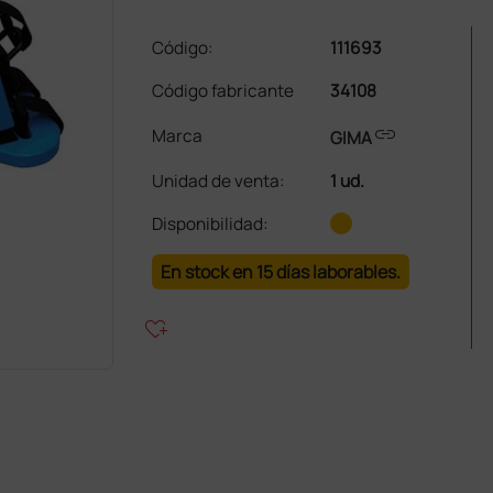
Código:
111693
Código fabricante
34108
link
Marca
GIMA
Unidad de venta
:
1 ud.
Disponibilidad:
En stock en 15 días laborables.
heart_plus