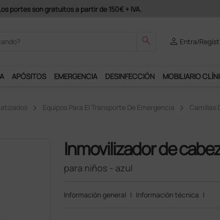
 de 150€ + IVA.
search
person
Entra/Regíst
A
APÓSITOS
EMERGENCIA
DESINFECCIÓN
MOBILIARIO CLÍN
matizados
Equipos Para El Transporte De Emergencia
Camillas 
Inmovilizador de cabe
para niños - azul
Información general
|
Información técnica
|