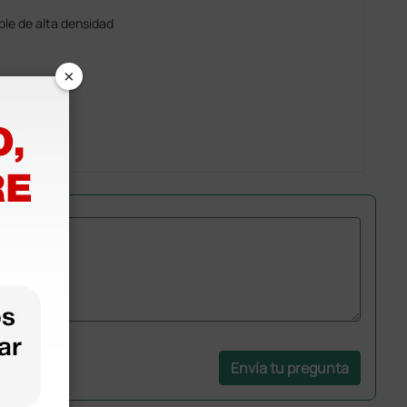
ble de alta densidad
×
Envía tu pregunta