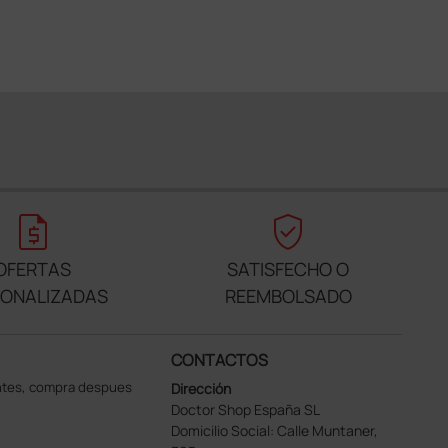
request_quote
verified_user
OFERTAS
SATISFECHO O
SONALIZADAS
REEMBOLSADO
CONTACTOS
ntes, compra despues
Dirección
Doctor Shop España SL
Domicilio Social: Calle Muntaner,