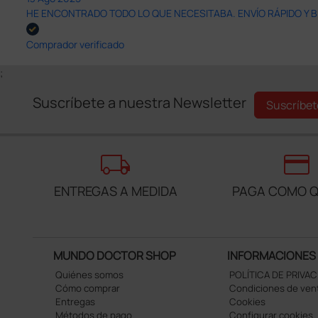
HE ENCONTRADO TODO LO QUE NECESITABA. ENVÍO RÁPIDO Y B
Comprador verificado
;
Suscríbete a nuestra Newsletter
Suscríbet
local_shipping
credit_card
ENTREGAS A MEDIDA
PAGA COMO Q
MUNDO DOCTOR SHOP
INFORMACIONES
Quiénes somos
POLÍTICA DE PRIVA
Cómo comprar
Condiciones de ven
Entregas
Cookies
Métodos de pago
Configurar cookies