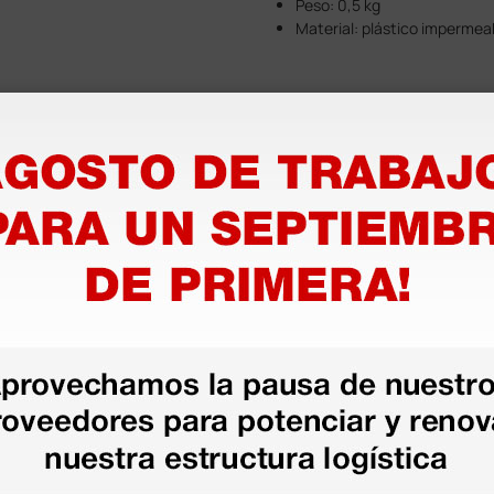
Peso: 0,5 kg
Material: plástico impermea
 y evita la proliferación
as más
legas que ya