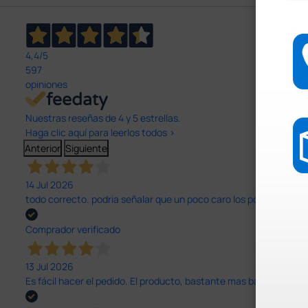
4,4
/5
597
opiniones
Nuestras reseñas de 4 y 5 estrellas.
Haga clic aquí para leerlos todos >
Anterior
Siguiente
14 Jul 2026
todo correcto. podria señalar que un poco caro los portes y el pl
Comprador verificado
13 Jul 2026
Es fácil hacer el pedido. El producto, bastante mas barato que 