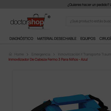
¿Quieres hacer un pedido? Los portes son gratuitos a partir
DIAGNÓSTICO
MATERIAL DESECHABLE
EQUIPOS
CIRUGÍ
home
Home
Emergencia
Inmovilización Y Transporte Trau
Inmovilizador De Cabeza Fermo 3 Para Niños - Azul