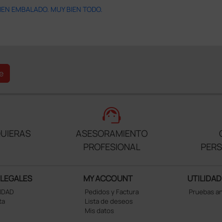
IEN EMBALADO. MUY BIEN TODO.
e
support_agent
UIERAS
ASESORAMIENTO
PROFESIONAL
PER
 LEGALES
MY ACCOUNT
UTILIDAD
CIDAD
Pedidos y Factura
Pruebas a
ta
Lista de deseos
Mis datos