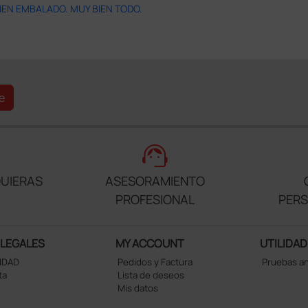
IEN EMBALADO. MUY BIEN TODO.
e
support_agent
UIERAS
ASESORAMIENTO
PROFESIONAL
PER
 LEGALES
MY ACCOUNT
UTILIDAD
CIDAD
Pedidos y Factura
Pruebas a
ta
Lista de deseos
Mis datos