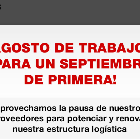
s
as más
legas que ya