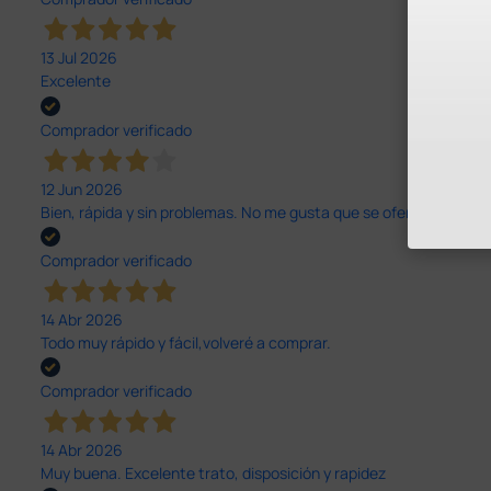
13 Jul 2026
Excelente
Comprador verificado
12 Jun 2026
Bien, rápida y sin problemas. No me gusta que se oferten productos
Comprador verificado
14 Abr 2026
Todo muy rápido y fácil,volveré a comprar.
Comprador verificado
14 Abr 2026
Muy buena. Excelente trato, disposición y rapidez