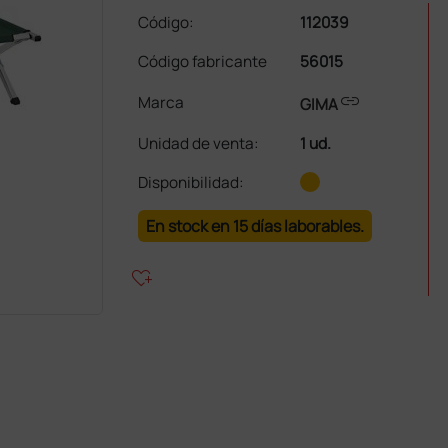
Código:
112039
Código fabricante
56015
link
Marca
GIMA
Unidad de venta
:
1 ud.
Disponibilidad:
En stock en 15 días laborables.
heart_plus