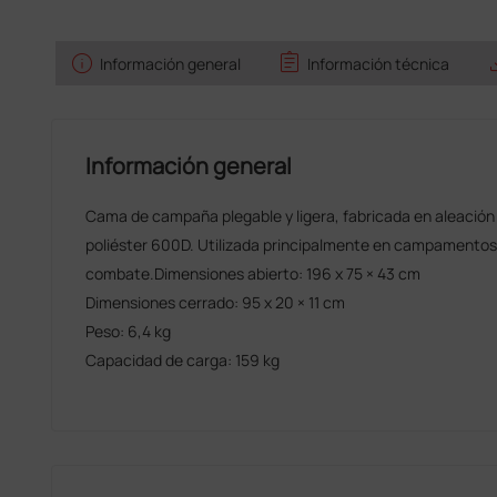
info
assignment
sav
Información general
Información técnica
Información general
Cama de campaña plegable y ligera, fabricada en aleación d
poliéster 600D. Utilizada principalmente en campamentos 
combate.Dimensiones abierto: 196 x 75 × 43 cm
Dimensiones cerrado: 95 x 20 × 11 cm
Peso: 6,4 kg
Capacidad de carga: 159 kg