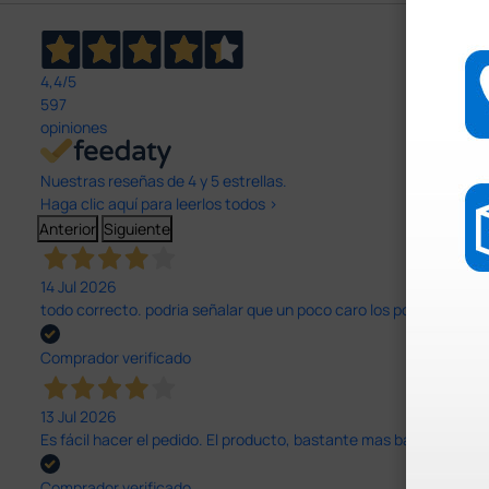
4,4
/5
597
opiniones
Nuestras reseñas de 4 y 5 estrellas.
Haga clic aquí para leerlos todos >
Anterior
Siguiente
14 Jul 2026
todo correcto. podria señalar que un poco caro los portes y el pl
Comprador verificado
13 Jul 2026
Es fácil hacer el pedido. El producto, bastante mas barato que 
Comprador verificado