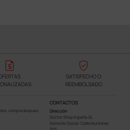
request_quote
verified_user
OFERTAS
SATISFECHO O
SONALIZADAS
REEMBOLSADO
CONTACTOS
ntes, compra despues
Dirección
Doctor Shop España SL
Domicilio Social: Calle Muntaner,
305,