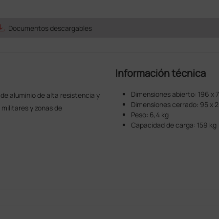
e_alt
Documentos descargables
Información técnica
Dimensiones abierto: 196 x 
e aluminio de alta resistencia y
Dimensiones cerrado: 95 x 2
militares y zonas de
Peso: 6,4 kg
Capacidad de carga: 159 kg