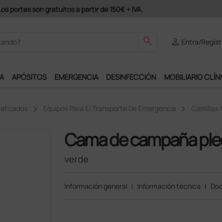
Únete al programa Ds Plus y podrás disfrutar de muchos servicios exc
search
person
Entra/Regíst
A
APÓSITOS
EMERGENCIA
DESINFECCIÓN
MOBILIARIO CLÍN
matizados
Equipos Para El Transporte De Emergencia
Camillas 
Cama de campaña ple
verde
Información general
|
Información técnica
|
Doc