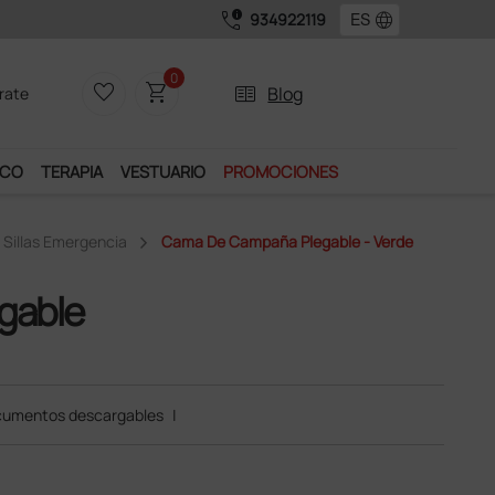
call_quality
language
934922119
lusivos.
0
favorite_border
shopping_cart
two_pager
Blog
rate
ICO
TERAPIA
VESTUARIO
PROMOCIONES
/ Sillas Emergencia
Cama De Campaña Plegable - Verde
gable
umentos descargables
|