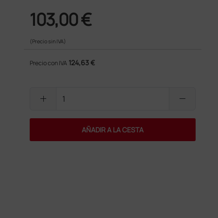
103,00 €
(Precio sin IVA)
124,63 €
Precio con IVA
add
remove
AÑADIR A LA CESTA