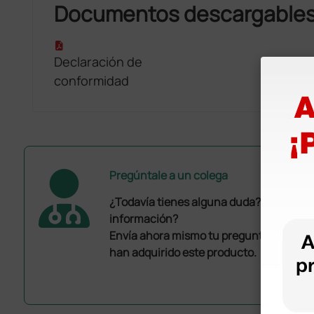
Documentos descargable
Declaración de
conformidad
Pregúntale a un colega
¿Todavía tienes alguna duda? ¿Necesit
información?
Envía ahora mismo tu pregunta a los co
han adquirido este producto.