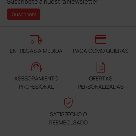
Suscríbete a nuestra Newsletter
Suscríbete
local_shipping
credit_card
ENTREGAS A MEDIDA
PAGA COMO QUIERAS
support_agent
request_quote
ASESORAMIENTO
OFERTAS
PROFESIONAL
PERSONALIZADAS
verified_user
SATISFECHO O
REEMBOLSADO