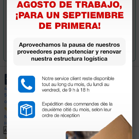
Envía tu pregunta
4,4
/5
597
opiniones
Nuestras reseñas de 4 y 5 estrellas.
Haga clic aquí para leerlos todos >
Anterior
Siguiente