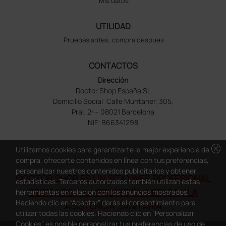
Mis datos
UTILIDAD
Pruebas antes, compra despues
CONTACTOS
Dirección
Doctor Shop España SL
Domicilio Social: Calle Muntaner, 305,
Pral. 2ª – 08021 Barcelona
NIF: B66341298
cancel
Utilizamos cookies para garantizarte la mejor experiencia de
compra, ofrecerte contenidos en línea con tus preferencias,
personalizar nuestros contenidos publicitarios y obtener
DOCTOR SHOP ES UN SITIO WEB PROFESIONAL
estadísticas. Terceros autorizados también utilizan estas
DEDICADO A LA PROFESIÓN MÉDICA Y LA
herramientas en relación con los anuncios mostrados.
Haciendo clic en “Aceptar” darás el consentimiento para
ASISTENCIA SANITARIA
utilizar todas las cookies. Haciendo clic en “Personalizar
Cookies” es posible personalizar tus preferencias de uso de