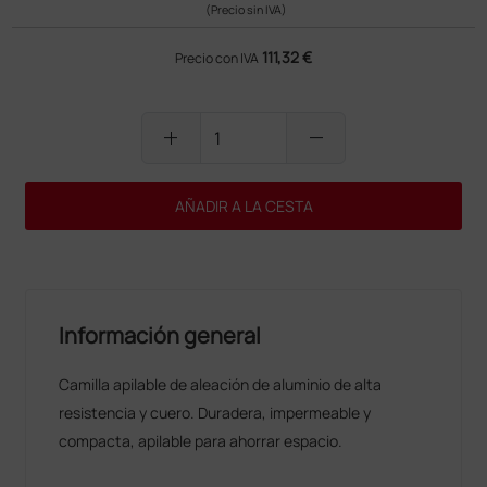
(Precio sin IVA)
111,32 €
Precio con IVA
add
remove
AÑADIR A LA CESTA
Información general
Camilla apilable de aleación de aluminio de alta
resistencia y cuero. Duradera, impermeable y
compacta, apilable para ahorrar espacio.