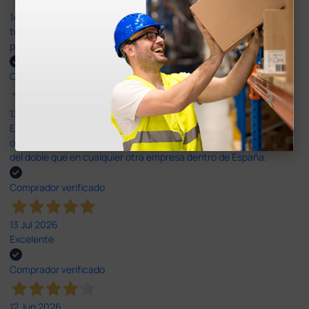
14 Jul 2026
todo correcto. podria señalar que un poco caro los portes y el
plazo de entrega se alarga.
Comprador verificado
13 Jul 2026
Es fácil hacer el pedido. El producto, bastante mas barato que en
otras plataformas de material médico. Pero el envío cuesta más
del doble que en cualquier otra empresa dentro de España.
Comprador verificado
13 Jul 2026
Excelente
Comprador verificado
12 Jun 2026