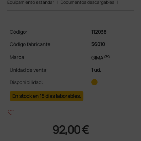
Equipamiento estándar
|
Documentos descargables
|
Código:
112038
Código fabricante
56010
link
Marca
GIMA
Unidad de venta
:
1 ud.
Disponibilidad:
En stock en 15 días laborables.
heart_plus
92,00 €