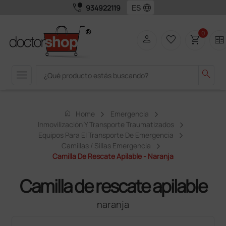
call_quality
language
934922119
0
person
favorite_border
shopping_cart
two_pager
menu
search
home
Home
Emergencia
Inmovilización Y Transporte Traumatizados
Equipos Para El Transporte De Emergencia
Camillas / Sillas Emergencia
Camilla De Rescate Apilable - Naranja
Camilla de rescate apilable
naranja