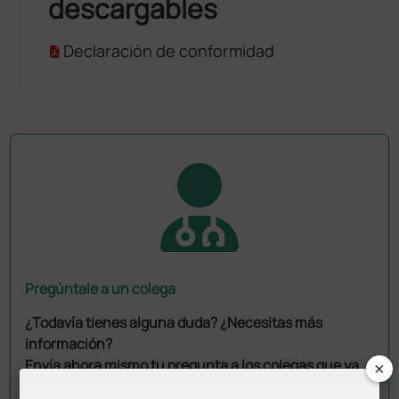
descargables
Declaración de conformidad
Pregúntale a un colega
¿Todavía tienes alguna duda? ¿Necesitas más
información?
×
Envía ahora mismo tu pregunta a los colegas que ya
han adquirido este producto.