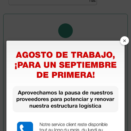
1 ud.
×
Pregúntale a un colega
¿Todavía tienes alguna duda? ¿Necesitas más
información?
Envía ahora mismo tu pregunta a los colegas que ya
han adquirido este producto.