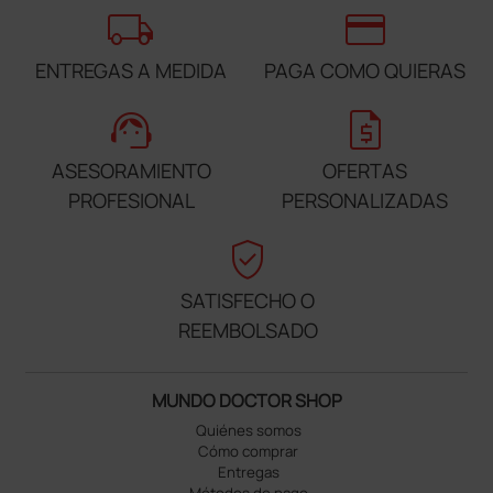
local_shipping
credit_card
ENTREGAS A MEDIDA
PAGA COMO QUIERAS
support_agent
request_quote
ASESORAMIENTO
OFERTAS
PROFESIONAL
PERSONALIZADAS
verified_user
SATISFECHO O
REEMBOLSADO
MUNDO DOCTOR SHOP
Quiénes somos
Cómo comprar
Entregas
Métodos de pago