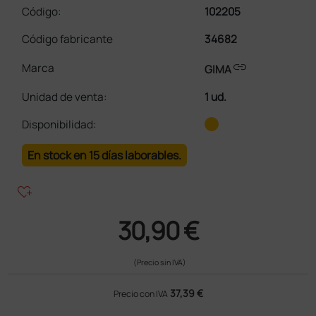
Código:
102205
Código fabricante
34682
link
Marca
GIMA
Unidad de venta
:
1 ud.
Disponibilidad:
En stock en 15 días laborables.
heart_plus
30,90 €
(Precio sin IVA)
37,39 €
Precio con IVA