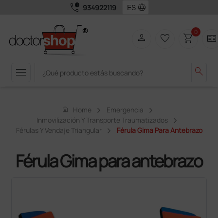
call_quality
language
934922119
0
person
favorite_border
shopping_cart
two_pager
menu
search
home
Home
Emergencia
Inmovilización Y Transporte Traumatizados
Férulas Y Vendaje Triangular
Férula Gima Para Antebrazo
Férula Gima para antebrazo