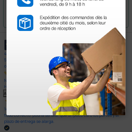
Envía tu pregunta
4,4
/5
597
opiniones
Nuestras reseñas de 4 y 5 estrellas.
Haga clic aquí para leerlos todos >
Anterior
Siguiente
14 Jul 2026
todo correcto. podria señalar que un poco caro los portes y el
plazo de entrega se alarga.