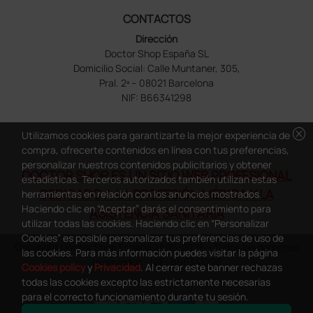
CONTACTOS
Dirección
Doctor Shop España SL
Domicilio Social: Calle Muntaner, 305,
Pral. 2ª – 08021 Barcelona
NIF: B66341298
cancel
Utilizamos cookies para garantizarte la mejor experiencia de
compra, ofrecerte contenidos en línea con tus preferencias,
personalizar nuestros contenidos publicitarios y obtener
DOCTOR SHOP ES UN SITIO WEB PROFESIONAL
estadísticas. Terceros autorizados también utilizan estas
DEDICADO A LA PROFESIÓN MÉDICA Y LA
herramientas en relación con los anuncios mostrados.
Haciendo clic en “Aceptar” darás el consentimiento para
ASISTENCIA SANITARIA
utilizar todas las cookies. Haciendo clic en “Personalizar
Cookies” es posible personalizar tus preferencias de uso de
Copyright Doctor Shop España 2005-2026 - Todos los derechos
las cookies. Para más información puedes visitar la página
reservados - NIF.: B66341298
Cookies policy
y
Privacidad
. Al cerrar este banner rechazas
todas las cookies excepto las estrictamente necesarias
para el correcto funcionamiento durante tu sesión.