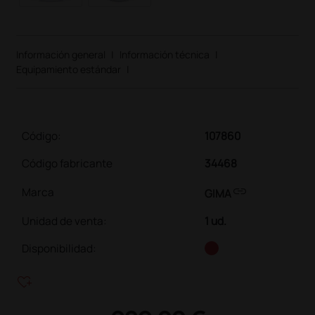
Información general
|
Información técnica
|
Equipamiento estándar
|
Código:
107860
Código fabricante
34468
link
Marca
GIMA
Unidad de venta
:
1 ud.
Disponibilidad:
heart_plus