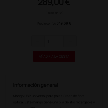
289,00 €
(Precio sin IVA)
349,69 €
Precio con IVA
add
remove
AÑADIR A LA CESTA
Información general
Mango USB universal para palas Green de fibra
óptica. Este mango tiene una pila de litio recargable y