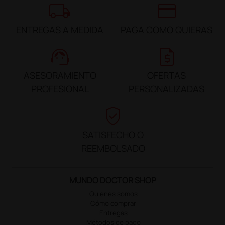
local_shipping
credit_card
ENTREGAS A MEDIDA
PAGA COMO QUIERAS
support_agent
request_quote
ASESORAMIENTO
OFERTAS
PROFESIONAL
PERSONALIZADAS
verified_user
SATISFECHO O
REEMBOLSADO
MUNDO DOCTOR SHOP
Quiénes somos
Cómo comprar
Entregas
Métodos de pago