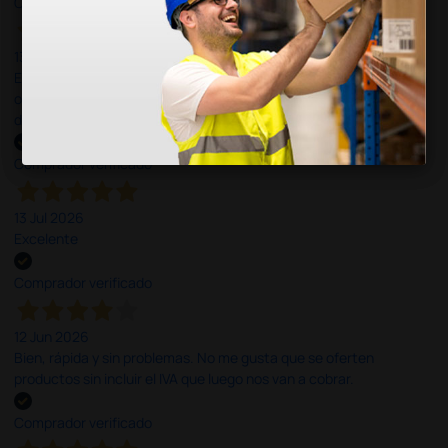
Comprador verificado
13 Jul 2026
Es fácil hacer el pedido. El producto, bastante mas barato que en
otras plataformas de material médico. Pero el envío cuesta más
del doble que en cualquier otra empresa dentro de España.
Comprador verificado
13 Jul 2026
Excelente
Comprador verificado
12 Jun 2026
Bien, rápida y sin problemas. No me gusta que se oferten
productos sin incluir el IVA que luego nos van a cobrar.
Comprador verificado