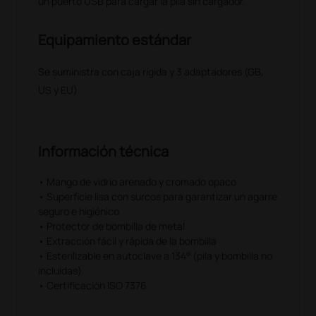
un puerto USB para cargar la pila sin cargador.
Equipamiento estándar
Se suministra con caja rígida y 3 adaptadores (GB,
US y EU)
Información técnica
• Mango de vidrio arenado y cromado opaco
• Superficie lisa con surcos para garantizar un agarre
seguro e higiénico
• Protector de bombilla de metal
• Extracción fácil y rápida de la bombilla
• Esterilizable en autoclave a 134° (pila y bombilla no
incluidas)
• Certificación ISO 7376