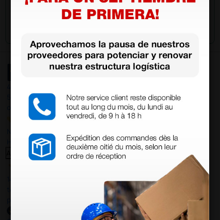
Envía tu pregunta
4,4
/5
597
opiniones
Nuestras reseñas de 4 y 5 estrellas.
Haga clic aquí para leerlos todos >
Anterior
Siguiente
14 Jul 2026
todo correcto. podria señalar que un poco caro los portes y el
plazo de entrega se alarga.