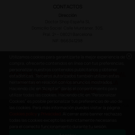
CONTACTOS
Dirección
Doctor Shop España SL
Domicilio Social: Calle Muntaner, 305,
Pral. 2ª – 08021 Barcelona
NIF: B66341298
cancel
Utilizamos cookies para garantizarte la mejor experiencia de
compra, ofrecerte contenidos en línea con tus preferencias,
personalizar nuestros contenidos publicitarios y obtener
DOCTOR SHOP ES UN SITIO WEB PROFESIONAL
estadísticas. Terceros autorizados también utilizan estas
DEDICADO A LA PROFESIÓN MÉDICA Y LA
herramientas en relación con los anuncios mostrados.
Haciendo clic en “Aceptar” darás el consentimiento para
ASISTENCIA SANITARIA
utilizar todas las cookies. Haciendo clic en “Personalizar
Cookies” es posible personalizar tus preferencias de uso de
Copyright Doctor Shop España 2005-2026 - Todos los derechos
las cookies. Para más información puedes visitar la página
reservados - NIF.: B66341298
Cookies policy
y
Privacidad
. Al cerrar este banner rechazas
todas las cookies excepto las estrictamente necesarias
para el correcto funcionamiento durante tu sesión.