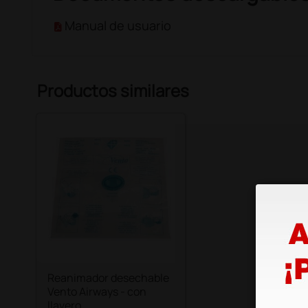
Manual de usuario
Productos similares
Reanimador desechable
Vento Airways - con
llavero