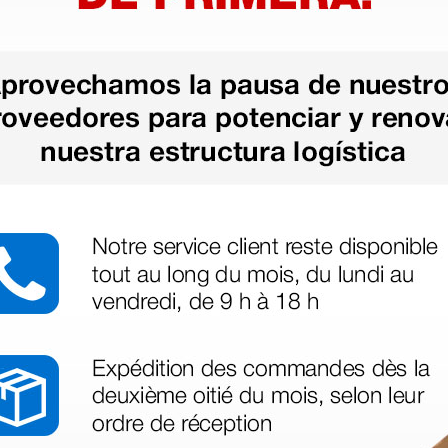
as más
legas que ya