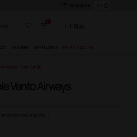
call_quality
language
934922119
0
favorite_border
shopping_cart
two_pager
Blog
rate
ICO
TERAPIA
VESTUARIO
PROMOCIONES
 Airways - Con Funda
e Vento Airways
umentos descargables
|