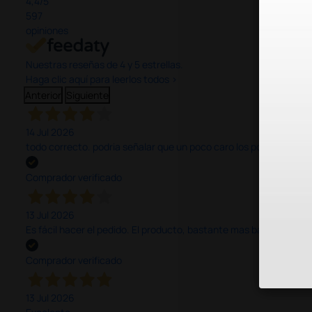
4,4
/5
597
opiniones
Nuestras reseñas de 4 y 5 estrellas.
Haga clic aquí para leerlos todos >
Anterior
Siguiente
14 Jul 2026
todo correcto. podria señalar que un poco caro los portes y el pl
Comprador verificado
13 Jul 2026
Es fácil hacer el pedido. El producto, bastante mas barato que 
Comprador verificado
13 Jul 2026