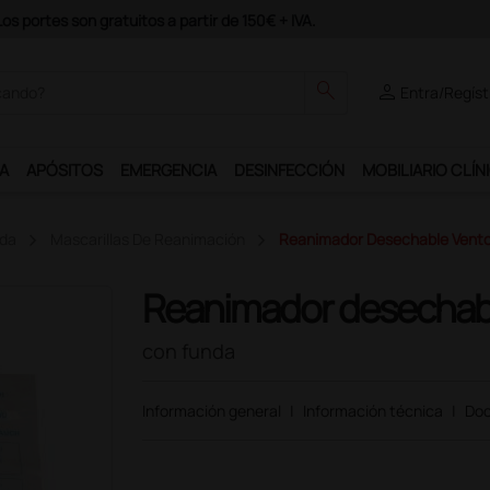
odrás disfrutar de muchos servicios exclusivos.
search
person
Entra/Regíst
A
APÓSITOS
EMERGENCIA
DESINFECCIÓN
MOBILIARIO CLÍN
ida
Mascarillas De Reanimación
Reanimador Desechable Vento
Reanimador desechabl
con funda
Información general
|
Información técnica
|
Doc