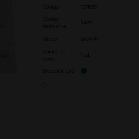
Código:
107630
Código
34211
fabricante
link
Marca
GIMA
Unidad de
1 ud.
venta
:
Disponibilidad:
heart_plus