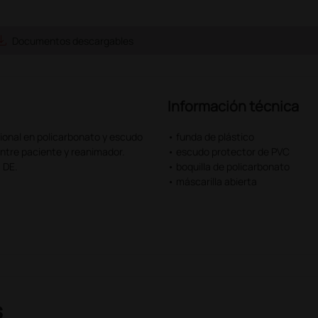
e_alt
Documentos descargables
Información técnica
ional en policarbonato y escudo
• funda de plástico
entre paciente y reanimador.
• escudo protector de PVC
 DE.
• boquilla de policarbonato
• máscarilla abierta
s