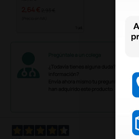
2,64 €
2,93 €
(Precio sin IVA)
1 ud.
Pregúntale a un colega
¿Todavía tienes alguna duda? ¿Necesit
información?
Envía ahora mismo tu pregunta a los co
han adquirido este producto.