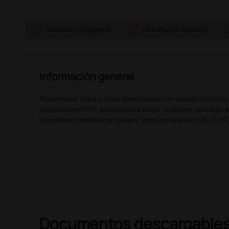
info
assignment
sav
Información general
Información técnica
Información general
Reanimador boca a boca desechable con válvula unidirecc
protectivo en PVC atóxico para evitar cualquier contagio 
Disponible también con llavero. Instrucciones en GB, IT, FR,
Documentos descargable