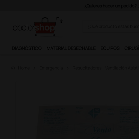
Únete al programa Ds Plus y p
DIAGNÓSTICO
MATERIAL DESECHABLE
EQUIPOS
CIRUGÍ
home
Home
Emergencia
Resucitadores - Ventilación Asist