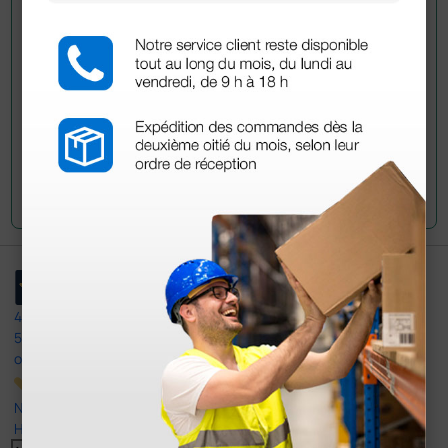
han adquirido este producto.
Envía tu pregunta
4,4
/5
597
opiniones
Nuestras reseñas de 4 y 5 estrellas.
Haga clic aquí para leerlos todos >