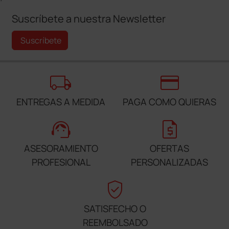
Suscríbete a nuestra Newsletter
Suscríbete
local_shipping
credit_card
ENTREGAS A MEDIDA
PAGA COMO QUIERAS
support_agent
request_quote
ASESORAMIENTO
OFERTAS
PROFESIONAL
PERSONALIZADAS
verified_user
SATISFECHO O
REEMBOLSADO