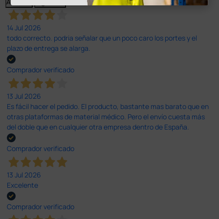
Anterior
Siguiente
14 Jul 2026
todo correcto. podria señalar que un poco caro los portes y el
plazo de entrega se alarga.
Comprador verificado
13 Jul 2026
Es fácil hacer el pedido. El producto, bastante mas barato que en
otras plataformas de material médico. Pero el envío cuesta más
del doble que en cualquier otra empresa dentro de España.
Comprador verificado
13 Jul 2026
Excelente
Comprador verificado