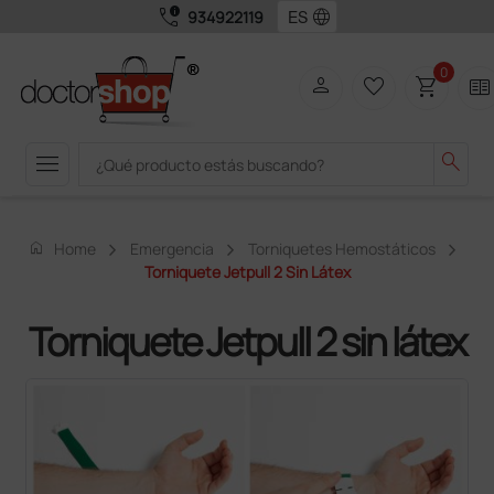
call_quality
language
934922119
0
person
favorite_border
shopping_cart
two_pager
menu
search
home
Home
Emergencia
Torniquetes Hemostáticos
Torniquete Jetpull 2 Sin Látex
Torniquete Jetpull 2 sin látex