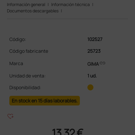
Información general
|
Información técnica
|
Documentos descargables
|
Código:
102527
Código fabricante
25723
link
Marca
GIMA
Unidad de venta
:
1 ud.
Disponibilidad:
En stock en 15 días laborables.
heart_plus
13,32 €