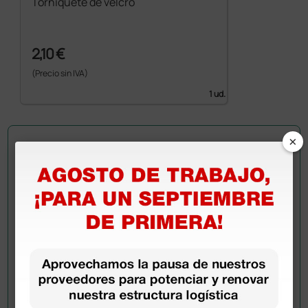
Torniquete de velcro
2,10 €
(Precio sin IVA)
1 ud.
×
Pregúntale a un colega
¿Todavía tienes alguna duda? ¿Necesitas más
información?
Envía ahora mismo tu pregunta a los colegas que ya