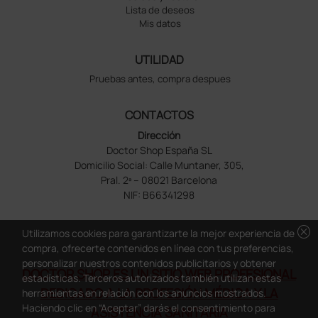
Lista de deseos
Mis datos
UTILIDAD
Pruebas antes, compra despues
CONTACTOS
Dirección
Doctor Shop España SL
Domicilio Social: Calle Muntaner, 305,
Pral. 2ª – 08021 Barcelona
NIF: B66341298
cancel
Utilizamos cookies para garantizarte la mejor experiencia de
compra, ofrecerte contenidos en línea con tus preferencias,
personalizar nuestros contenidos publicitarios y obtener
DOCTOR SHOP ES UN SITIO WEB PROFESIONAL
estadísticas. Terceros autorizados también utilizan estas
DEDICADO A LA PROFESIÓN MÉDICA Y LA
herramientas en relación con los anuncios mostrados.
Haciendo clic en “Aceptar” darás el consentimiento para
ASISTENCIA SANITARIA