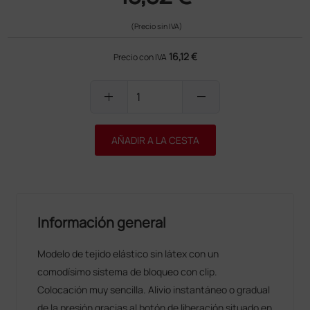
(Precio sin IVA)
16,12 €
Precio con IVA
add
remove
AÑADIR A LA CESTA
Información general
Modelo de tejido elástico sin látex con un
comodísimo sistema de bloqueo con clip.
Colocación muy sencilla. Alivio instantáneo o gradual
de la presión gracias al botón de liberación situado en